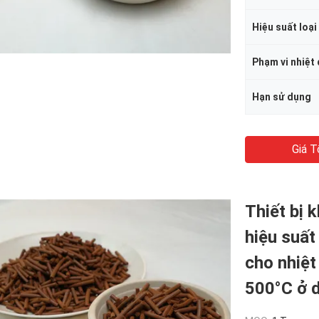
Hiệu suất loại
Hạn sử dụng
Giá T
Thiết bị 
hiệu suất
cho nhiệt
500°C ở d