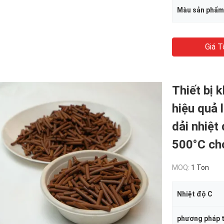
Màu sản phẩm
Giá T
Thiết bị 
hiệu quả 
dải nhiệt
500°C ch
MOQ:
1 Ton
Nhiệt độ C
phương pháp t