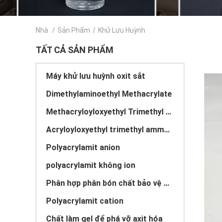
Nhà
/
Sản Phẩm
/
Khử Lưu Huỳnh
TẤT CẢ SẢN PHẨM
Máy khử lưu huỳnh oxit sắt
Dimethylaminoethyl Methacrylate
Methacryloyloxyethyl Trimethyl Ammonium Chloride
Acryloyloxyethyl trimethyl ammonium chloride
Polyacrylamit anion
polyacrylamit không ion
Phân hợp phân bón chất bảo vệ giải phóng chậm
Polyacrylamit cation
Chất làm gel để phá vỡ axit hóa