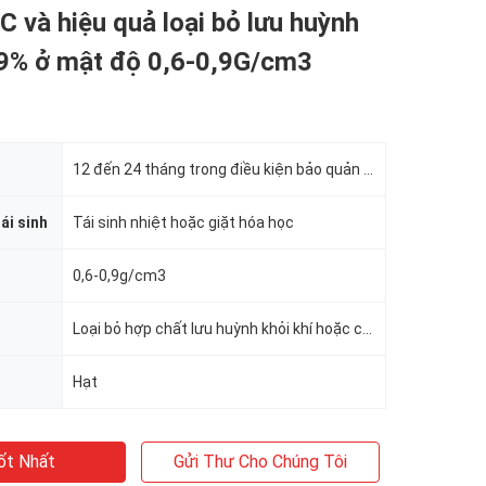
C và hiệu quả loại bỏ lưu huỳnh
99% ở mật độ 0,6-0,9G/cm3
12 đến 24 tháng trong điều kiện bảo quản thích hợp
ái sinh
Tái sinh nhiệt hoặc giặt hóa học
0,6-0,9g/cm3
Loại bỏ hợp chất lưu huỳnh khỏi khí hoặc chất lỏng
Hạt
ốt Nhất
Gửi Thư Cho Chúng Tôi