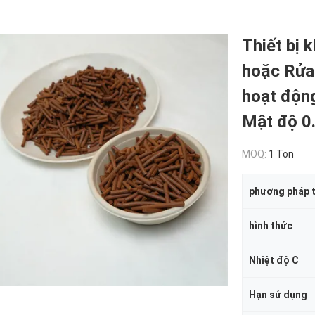
Thiết bị k
hoặc Rửa 
hoạt độn
Mật độ 0
MOQ:
1 Ton
phương pháp t
hình thức
Nhiệt độ C
Hạn sử dụng