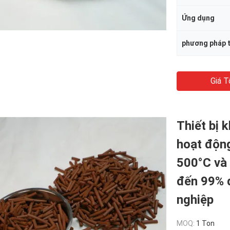
Ứng dụng
phương pháp t
Giá T
Thiết bị 
hoạt độn
500°C và 
đến 99% đ
nghiệp
MOQ:
1 Ton