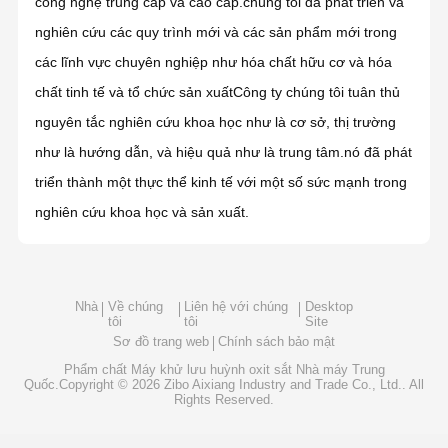
công nghệ trung cấp và cao cấp.chúng tôi đã phát triển và
nghiên cứu các quy trình mới và các sản phẩm mới trong
các lĩnh vực chuyên nghiệp như hóa chất hữu cơ và hóa
chất tinh tế và tổ chức sản xuấtCông ty chúng tôi tuân thủ
nguyên tắc nghiên cứu khoa học như là cơ sở, thị trường
như là hướng dẫn, và hiệu quả như là trung tâm.nó đã phát
triển thành một thực thể kinh tế với một số sức mạnh trong
nghiên cứu khoa học và sản xuất.
Nhà
Về chúng
Liên hệ với chúng
Desktop
tôi
tôi
Site
Sơ đồ trang web
Chính sách bảo mật
Phẩm chất
Máy khử lưu huỳnh oxit sắt
Nhà máy Trung
Quốc.Copyright © 2026 Zibo Aixiang Industry and Trade Co., Ltd.. All
Rights Reserved.