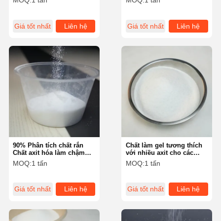
MOQ:
1 tấn
MOQ:
1 tấn
kích thích axit với
Fracturing vượt trội
Giá tốt nhất
Liên hệ
Giá tốt nhất
Liên hệ
90% Phân tích chất rắn
Chất làm gel tương thích
Chất axit hóa làm chậm
với nhiều axit cho các
tốc độ phản ứng trong
hoạt động phá vỡ axit với
MOQ:
1 tấn
MOQ:
1 tấn
dầu và khí đốt
khả năng tương thích tốt
với hình thành
Giá tốt nhất
Liên hệ
Giá tốt nhất
Liên hệ