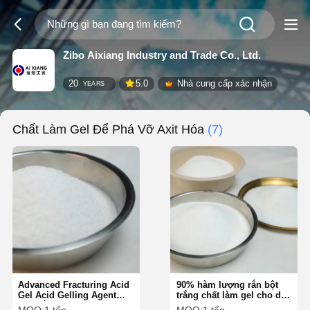
Zibo Aixiang Industry and Trade Co., Ltd.
20
5.0
Nhà cung cấp xác nhận
YEARS
Chất Làm Gel Để Phá Vỡ Axit Hóa
(7)
Advanced Fracturing Acid
90% hàm lượng rắn bột
Gel Acid Gelling Agent
trắng chất làm gel cho dầu
Bột trắng cho dầu và khí
và khí giòn giòn giòn