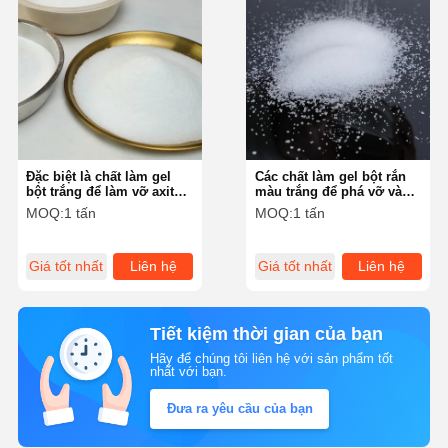
Đặc biệt là chất làm gel
Các chất làm gel bột rắn
bột trắng để làm vỡ axit
màu trắng để phá vỡ và
hóa với các axit khác nhau
axit hóa
MOQ:
1 tấn
MOQ:
1 tấn
cho giếng dầu và khí
Giá tốt nhất
Liên hệ
Giá tốt nhất
Liên hệ
Tiết kiệm thời gian của bạn
Hãy để chúng tôi liên hệ với sản phẩm tốt
nhất với bạn.
Đưa ra yêu cầu của bạn