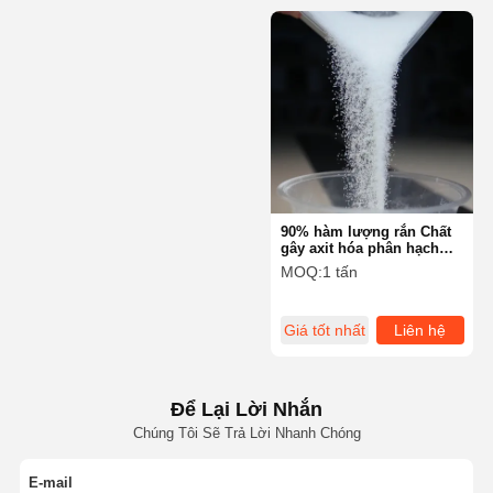
90% hàm lượng rắn Chất
gây axit hóa phân hạch
tương thích với các axit
MOQ:
1 tấn
khác nhau cho công
nghiệp
Giá tốt nhất
Liên hệ
Để Lại Lời Nhắn
Chúng Tôi Sẽ Trả Lời Nhanh Chóng
E-mail