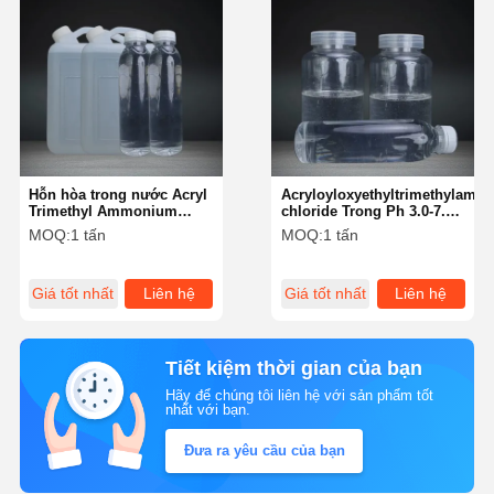
Hỗn hòa trong nước Acryl
Acryloyloxyethyltrimethylam
Trimethyl Ammonium
chloride Trong Ph 3.0-7.0
Chloride Cationic
Và Điều kiện lưu trữ 3
MOQ:
1 tấn
MOQ:
1 tấn
Polymeric Dispersant cho
tháng trên 30 °C
Sợi Dệt
Giá tốt nhất
Liên hệ
Giá tốt nhất
Liên hệ
Tiết kiệm thời gian của bạn
Hãy để chúng tôi liên hệ với sản phẩm tốt
nhất với bạn.
Đưa ra yêu cầu của bạn