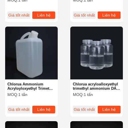
MOQ:
1 tấn
MOQ:
1 tấn
sản xuất các flocculant
polyme hòa tan trong
nước trong phụ gia làm
giấy, hóa chất dầu mỏ, vv
Giá tốt nhất
Liên hệ
Giá tốt nhất
Liên hệ
Chlorua Ammonium
Chlorua acryloalloxyethyl
Acryloyloxyethyl Trimethyl
trimethyl ammonium DAC
Lỏng không màu Chỉ số
trong nước
MOQ:
1 tấn
MOQ:
1 tấn
khúc xạ 1.478 mật độ
1.132
Giá tốt nhất
Liên hệ
Giá tốt nhất
Liên hệ