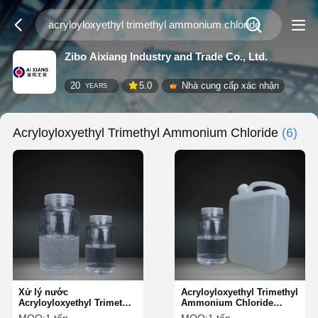
Zibo Aixiang Industry and Trade Co., Ltd.
20
5.0
Nhà cung cấp xác nhận
YEARS
Acryloyloxyethyl Trimethyl Ammonium Chloride
(6)
Xử lý nước
Acryloyloxyethyl Trimethyl
Acryloyloxyethyl Trimethyl
Ammonium Chloride
Ammonium Chloride để
được sử dụng như một