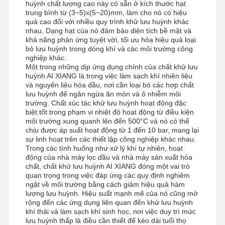
huỳnh chất lượng cao này có sẵn ở kích thước hạt
trung bình từ (3~5)x(5~20)mm, làm cho nó có hiệu
quả cao đối với nhiều quy trình khử lưu huỳnh khác
nhau. Dạng hạt của nó đảm bảo diện tích bề mặt và
khả năng phản ứng tuyệt vời, tối ưu hóa hiệu quả loại
bỏ lưu huỳnh trong dòng khí và các môi trường công
nghiệp khác.
Một trong những dịp ứng dụng chính của chất khử lưu
huỳnh AI XIANG là trong việc làm sạch khí nhiên liệu
và nguyên liệu hóa dầu, nơi cần loại bỏ các hợp chất
lưu huỳnh để ngăn ngừa ăn mòn và ô nhiễm môi
trường. Chất xúc tác khử lưu huỳnh hoạt động đặc
biệt tốt trong phạm vi nhiệt độ hoạt động từ điều kiện
môi trường xung quanh lên đến 500°C và nó có thể
chịu được áp suất hoạt động từ 1 đến 10 bar, mang lại
sự linh hoạt trên các thiết lập công nghiệp khác nhau.
Trong các tình huống như xử lý khí tự nhiên, hoạt
động của nhà máy lọc dầu và nhà máy sản xuất hóa
chất, chất khử lưu huỳnh AI XIANG đóng một vai trò
quan trọng trong việc đáp ứng các quy định nghiêm
ngặt về môi trường bằng cách giảm hiệu quả hàm
lượng lưu huỳnh. Hiệu suất mạnh mẽ của nó cũng mở
rộng đến các ứng dụng liên quan đến khử lưu huỳnh
khí thải và làm sạch khí sinh học, nơi việc duy trì mức
lưu huỳnh thấp là điều cần thiết để kéo dài tuổi thọ