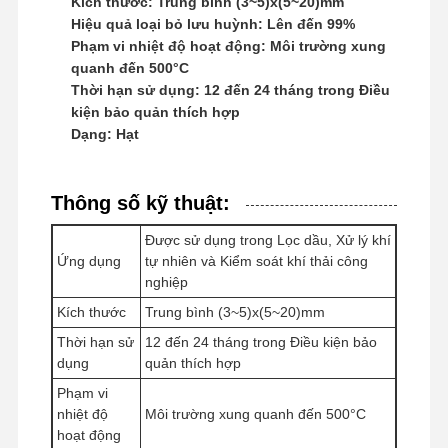
Kích thước: Trung bình (3~5)x(5~20)mm
Hiệu quả loại bỏ lưu huỳnh: Lên đến 99%
Polyacrylamit anion
Phạm vi nhiệt độ hoạt động: Môi trường xung
quanh đến 500°C
polyacrylamit không ion
Thời hạn sử dụng: 12 đến 24 tháng trong Điều
Phân hợp phân bón chất bảo vệ giải phóng chậm
kiện bảo quản thích hợp
Dạng: Hạt
Polyacrylamit cation
Chất làm gel để phá vỡ axit hóa
Thông số kỹ thuật:
Thuốc trầm tích nhiệt độ cao
Được sử dụng trong Lọc dầu, Xử lý khí
Ứng dụng
tự nhiên và Kiểm soát khí thải công
Khử lưu huỳnh
nghiệp
Kích thước
Trung bình (3~5)x(5~20)mm
Thời hạn sử
12 đến 24 tháng trong Điều kiện bảo
dụng
quản thích hợp
Phạm vi
nhiệt độ
Môi trường xung quanh đến 500°C
hoạt động