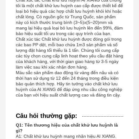
tôi là một chất khử lưu huỳnh cao cấp được thiết kế để
loại bỏ hiệu quả các hợp chất lưu huỳnh khỏi khí hoặc
chất lỏng. Có nguồn gốc từ Trung Quốc, sản phẩm
này có kích thước trung bình (3~5)x(5~20)mm và
mang lại hiệu quả loại bỏ lưu huỳnh lên đến 99%, đảm
bảo hiệu suất tối ưu trong các quy trình của bạn.
Chất xúc tác Chất khử lưu huỳnh được đóng gói trong
các bao PP dệt, mỗi bao chứa 1m3 sản phẩm và số
lượng đặt hàng tối thiểu là 1 tấn. Chúng tôi cung cấp
các tùy chọn cung cấp linh hoạt theo yêu cầu đặt hàng
của khách hàng, với thời gian giao hàng từ 3-5 ngày
làm việc sau khi xác nhận đơn hàng.
Màu sắc sản phẩm dao động từ vàng đến nâu và có
thời hạn sử dụng từ 12 đến 24 tháng trong điều kiện
bảo quản thích hợp. Hãy tin tưởng vào chất khử lưu
huỳnh của AI XIANG để đáp ứng nhu cầu công nghiệp
của bạn với hiệu suất chất lượng cao và đáng tin cậy.
Câu hỏi thường gặp:
Q1: Tên thương hiệu của chất khử lưu huỳnh là
gì?
A1: Chất khử lưu huỳnh mang nhãn hiệu AI XIANG.