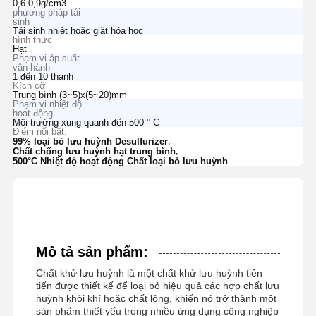
0,6-0,9g/cm3
phương pháp tái
sinh
Tái sinh nhiệt hoặc giặt hóa học
hình thức
Hạt
Phạm vi áp suất
vận hành
1 đến 10 thanh
Kích cỡ
Trung bình (3~5)x(5~20)mm
Phạm vi nhiệt độ
hoạt động
Môi trường xung quanh đến 500 ° C
Điểm nổi bật:
,
99% loại bỏ lưu huỳnh Desulfurizer
,
Chất chống lưu huỳnh hạt trung bình
500°C Nhiệt độ hoạt động Chất loại bỏ lưu huỳnh
Mô tả sản phẩm:
Chất khử lưu huỳnh là một chất khử lưu huỳnh tiên
tiến được thiết kế để loại bỏ hiệu quả các hợp chất lưu
huỳnh khỏi khí hoặc chất lỏng, khiến nó trở thành một
sản phẩm thiết yếu trong nhiều ứng dụng công nghiệp