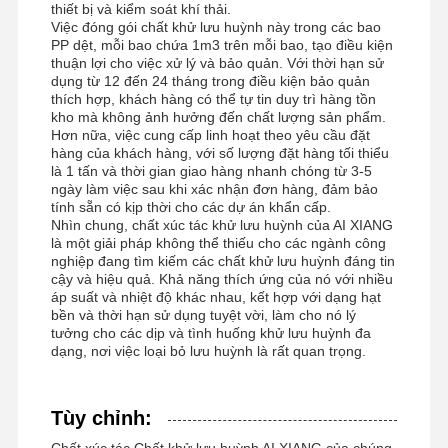
thiết bị và kiểm soát khí thải.
Việc đóng gói chất khử lưu huỳnh này trong các bao
PP dệt, mỗi bao chứa 1m3 trên mỗi bao, tạo điều kiện
thuận lợi cho việc xử lý và bảo quản. Với thời hạn sử
dụng từ 12 đến 24 tháng trong điều kiện bảo quản
thích hợp, khách hàng có thể tự tin duy trì hàng tồn
kho mà không ảnh hưởng đến chất lượng sản phẩm.
Hơn nữa, việc cung cấp linh hoạt theo yêu cầu đặt
hàng của khách hàng, với số lượng đặt hàng tối thiểu
là 1 tấn và thời gian giao hàng nhanh chóng từ 3-5
ngày làm việc sau khi xác nhận đơn hàng, đảm bảo
tính sẵn có kịp thời cho các dự án khẩn cấp.
Nhìn chung, chất xúc tác khử lưu huỳnh của AI XIANG
là một giải pháp không thể thiếu cho các ngành công
nghiệp đang tìm kiếm các chất khử lưu huỳnh đáng tin
cậy và hiệu quả. Khả năng thích ứng của nó với nhiều
áp suất và nhiệt độ khác nhau, kết hợp với dạng hạt
bền và thời hạn sử dụng tuyệt vời, làm cho nó lý
tưởng cho các dịp và tình huống khử lưu huỳnh đa
dạng, nơi việc loại bỏ lưu huỳnh là rất quan trọng.
Tùy chỉnh:
Chất xúc tác Chất khử lưu huỳnh AI XIANG của chúng