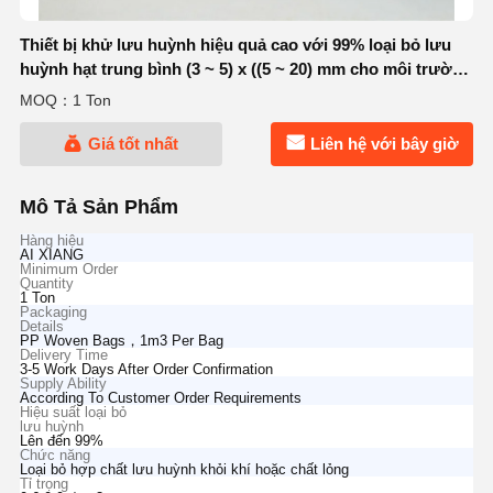
Thiết bị khử lưu huỳnh hiệu quả cao với 99% loại bỏ lưu
huỳnh hạt trung bình (3 ~ 5) x ((5 ~ 20) mm cho môi trường
xung quanh đến 500 °C ứng dụng
MOQ：1 Ton
Giá tốt nhất
Liên hệ với bây giờ
Mô Tả Sản Phẩm
Hàng hiệu
AI XIANG
Minimum Order
Quantity
1 Ton
Packaging
Details
PP Woven Bags，1m3 Per Bag
Delivery Time
3-5 Work Days After Order Confirmation
Supply Ability
According To Customer Order Requirements
Hiệu suất loại bỏ
lưu huỳnh
Lên đến 99%
Chức năng
Loại bỏ hợp chất lưu huỳnh khỏi khí hoặc chất lỏng
Tỉ trọng