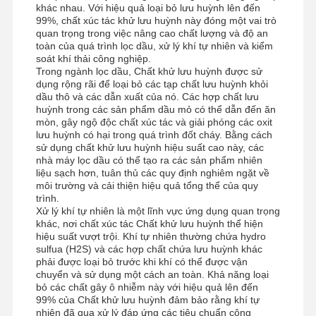
khác nhau. Với hiệu quả loại bỏ lưu huỳnh lên đến
99%, chất xúc tác khử lưu huỳnh này đóng một vai trò
quan trọng trong việc nâng cao chất lượng và độ an
toàn của quá trình lọc dầu, xử lý khí tự nhiên và kiểm
soát khí thải công nghiệp.
Trong ngành lọc dầu, Chất khử lưu huỳnh được sử
dụng rộng rãi để loại bỏ các tạp chất lưu huỳnh khỏi
dầu thô và các dẫn xuất của nó. Các hợp chất lưu
huỳnh trong các sản phẩm dầu mỏ có thể dẫn đến ăn
mòn, gây ngộ độc chất xúc tác và giải phóng các oxit
lưu huỳnh có hại trong quá trình đốt cháy. Bằng cách
sử dụng chất khử lưu huỳnh hiệu suất cao này, các
nhà máy lọc dầu có thể tạo ra các sản phẩm nhiên
liệu sạch hơn, tuân thủ các quy định nghiêm ngặt về
môi trường và cải thiện hiệu quả tổng thể của quy
trình.
Xử lý khí tự nhiên là một lĩnh vực ứng dụng quan trọng
khác, nơi chất xúc tác Chất khử lưu huỳnh thể hiện
hiệu suất vượt trội. Khí tự nhiên thường chứa hydro
sulfua (H2S) và các hợp chất chứa lưu huỳnh khác
phải được loại bỏ trước khi khí có thể được vận
chuyển và sử dụng một cách an toàn. Khả năng loại
bỏ các chất gây ô nhiễm này với hiệu quả lên đến
99% của Chất khử lưu huỳnh đảm bảo rằng khí tự
nhiên đã qua xử lý đáp ứng các tiêu chuẩn công