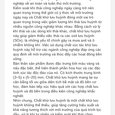
nghiệp về an toàn và tuân thủ môi trường.
Kiểm soát khí thải công nghiệp ngày càng trở nên
quan trọng trong thế giới có ý thức về môi trường
ngày nay và Chất khử lưu huỳnh đóng một vai trò
quan trọng trong việc giảm lượng khí thải lưu huỳnh từ
nhiều nguồn công nghiệp khác nhau. Bằng cách xử lý
khí thải và các dòng khí thải khác, chất khử lưu huỳnh
này giúp giảm thiểu việc thải ra các oxit lưu huỳnh
(SOx), là những yếu tố chính gây ra mưa axit và ô
nhiễm không khí. Việc sử dụng chất xúc tác khử lưu
huỳnh này hỗ trợ các ngành công nghiệp đáp ứng các
quy định về môi trường và thúc đẩy các hoạt động bền
vững.
Bản thân sản phẩm được đặc trưng bởi màu vàng và
nâu đặc biệt, thể hiện thành phần hóa học và các đặc
tính xúc tác độc đáo của nó. Có kích thước trung bình
(3~5) x (5~20) mm, Chất khử lưu huỳnh mang lại sự
cân bằng tối ưu giữa diện tích bề mặt và độ bền cơ
học, đảm bảo tiếp xúc hiệu quả với các hợp chất lưu
huỳnh và độ bền trong điều kiện công nghiệp khắc
nghiệt.
Nhà
Sản Phẩm
Video
Về Chúng
Nhìn chung, Chất khử lưu huỳnh là một chất khử lưu
huỳnh không thể thiếu, giúp tăng cường hiệu suất và
Tôi
khả năng tương thích với môi trường của quá trình lọc
dầu, xử lý khí tự nhiên và kiểm soát khí thải công