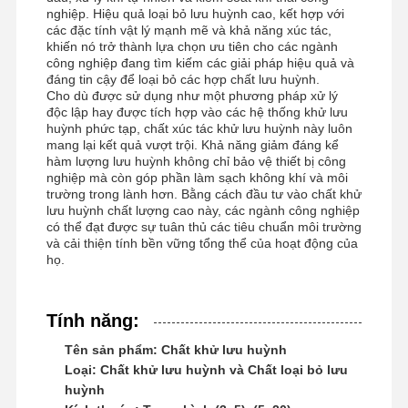
nghiệp. Hiệu quả loại bỏ lưu huỳnh cao, kết hợp với
các đặc tính vật lý mạnh mẽ và khả năng xúc tác,
khiến nó trở thành lựa chọn ưu tiên cho các ngành
công nghiệp đang tìm kiếm các giải pháp hiệu quả và
Tham Quan
Kiểm Soát
Tin Tức
Tất Cả Các
đáng tin cậy để loại bỏ các hợp chất lưu huỳnh.
Cho dù được sử dụng như một phương pháp xử lý
Nhà Máy
Chất Lượng
Trường Hợp
độc lập hay được tích hợp vào các hệ thống khử lưu
huỳnh phức tạp, chất xúc tác khử lưu huỳnh này luôn
mang lại kết quả vượt trội. Khả năng giảm đáng kể
hàm lượng lưu huỳnh không chỉ bảo vệ thiết bị công
nghiệp mà còn góp phần làm sạch không khí và môi
trường trong lành hơn. Bằng cách đầu tư vào chất khử
Yêu Cầu Báo
lưu huỳnh chất lượng cao này, các ngành công nghiệp
có thể đạt được sự tuân thủ các tiêu chuẩn môi trường
Giá
và cải thiện tính bền vững tổng thể của hoạt động của
họ.
Máy khử lưu huỳnh oxit sắt
Tính năng:
Dimethylaminoethyl Methacrylate
Tên sản phẩm: Chất khử lưu huỳnh
Methacryloyloxyethyl Trimethyl Ammonium Chloride
Loại: Chất khử lưu huỳnh và Chất loại bỏ lưu
huỳnh
Acryloyloxyethyl trimethyl ammonium chloride