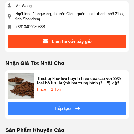
Mr. Wang
Ngôi làng Jiangwang, thị trấn Qidu, quận Linzi, thành phố Zibo,
tỉnh Shandong
+8613409089888
Liên hệ với bây giờ
Nhận Giá Tốt Nhất Cho
Thiết bị khử lưu huỳnh hiệu quả cao với 99%
loại bỏ lưu huỳnh hạt trung bình (3 ~ 5) x ((5 ~
20) mm cho môi trường xung quanh đến 500 °C
Price： 1 Ton
ứng dụng
Tiếp tục
Sản Phẩm Khuyến Cáo