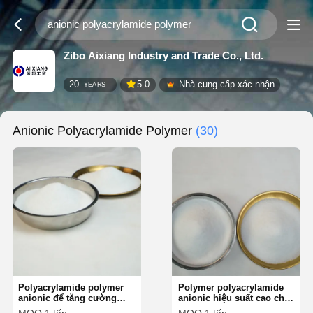
Zibo Aixiang Industry and Trade Co., Ltd.
20
5.0
Nhà cung cấp xác nhận
YEARS
Anionic Polyacrylamide Polymer
(30)
Polyacrylamide polymer
Polymer polyacrylamide
anionic để tăng cường
anionic hiệu suất cao cho
phồng trong ngành công
nhu cầu xử lý nước tối ưu