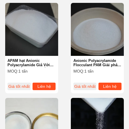
APAM hạt Anionic
Anionic Polyacrylamide
Polyacrylamide Giá Với
Flocculant PAM Giải pháp
thời gian hòa tan ngắn và
hoàn hảo cho hiệu quả xử
MOQ:
1 tấn
MOQ:
1 tấn
tốc độ hòa tan nhanh
lý nước
Giá tốt nhất
Liên hệ
Giá tốt nhất
Liên hệ