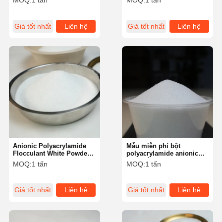
MOQ:
1 tấn
MOQ:
1 tấn
nghiệp bột giấy
Giá tốt nhất
Liên hệ
Giá tốt nhất
Liên hệ
Anionic Polyacrylamide
Mẫu miễn phí bột
Flocculant White Powder
polyacrylamide anionic
cho nhuộm dệt may
màu trắng chất phụ hóa
MOQ:
1 tấn
MOQ:
1 tấn
học để xử lý nước
Giá tốt nhất
Liên hệ
Giá tốt nhất
Liên hệ