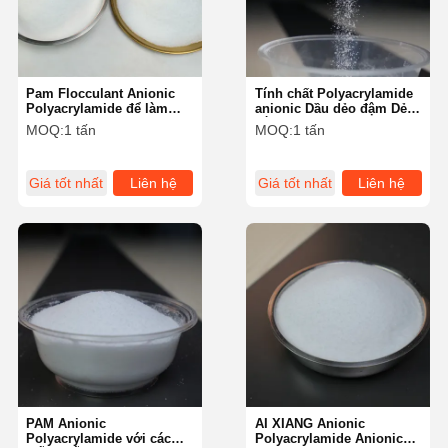
Pam Flocculant Anionic
Tính chất Polyacrylamide
Polyacrylamide để làm
anionic Dầu dẻo đậm Dẻo
giấy và khử nước
cắt giảm kéo và phân tán
MOQ:
1 tấn
MOQ:
1 tấn
Giá tốt nhất
Liên hệ
Giá tốt nhất
Liên hệ
Nhà
Sản Phẩm
Video
Về Chúng
Tôi
PAM Anionic
AI XIANG Anionic
Polyacrylamide với các
Polyacrylamide Anionic