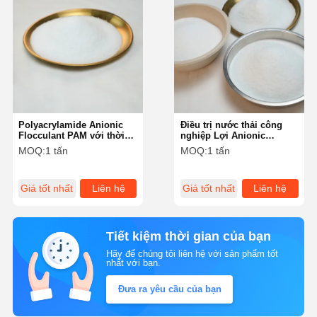
Polyacrylamide Anionic
Điều trị nước thải công
Flocculant PAM với thời
nghiệp Lợi Anionic
gian hòa tan≤60 phút
Polyacrylamide Flocculant
MOQ:
1 tấn
MOQ:
1 tấn
/ PAM với thời gian hòa
tan≤60 phút
Giá tốt nhất
Liên hệ
Giá tốt nhất
Liên hệ
Tiết kiệm thời gian của bạn
Hãy để chúng tôi liên hệ với sản phẩm tốt
nhất với bạn.
Đưa ra yêu cầu của bạn