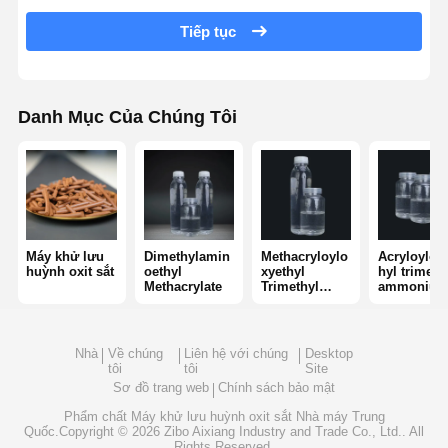
Tiếp tục
polyacrylamit không ion
Phân hợp phân bón chất bảo vệ giải phóng chậm
Danh Mục Của Chúng Tôi
Polyacrylamit cation
Chất làm gel để phá vỡ axit hóa
Thuốc trầm tích nhiệt độ cao
Khử lưu huỳnh
Máy khử lưu
Dimethylamin
Methacryloylo
Acryloylox
huỳnh oxit sắt
oethyl
xyethyl
hyl trimeth
Methacrylate
Trimethyl
ammoniu
Ammonium
chloride
Chloride
Nhà
Về chúng
Liên hệ với chúng
Desktop
tôi
tôi
Site
Sơ đồ trang web
Chính sách bảo mật
Phẩm chất
Máy khử lưu huỳnh oxit sắt
Nhà máy Trung
Quốc.Copyright © 2026 Zibo Aixiang Industry and Trade Co., Ltd.. All
Rights Reserved.