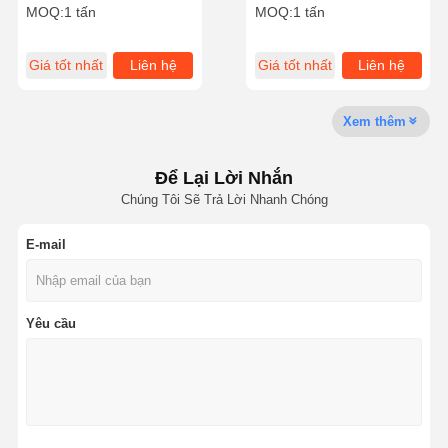
mẫu miễn phí để tăng
Pam được sử dụng làm
MOQ:
1 tấn
MOQ:
1 tấn
cường sản xuất và khai
phụ gia làm giấy để tạo
thác dầu và khí
điều kiện cho sản xuất
giấy
Giá tốt nhất
Liên hệ
Giá tốt nhất
Liên hệ
Tham Quan
Kiểm Soát
Tin Tức
Tất Cả Các
Nhà Máy
Chất Lượng
Trường Hợp
Xem thêm
Để Lại Lời Nhắn
Chúng Tôi Sẽ Trả Lời Nhanh Chóng
Yêu Cầu Báo
Giá
E-mail
Máy khử lưu huỳnh oxit sắt
Dimethylaminoethyl Methacrylate
Yêu cầu
Methacryloyloxyethyl Trimethyl Ammonium Chloride
Acryloyloxyethyl trimethyl ammonium chloride
Polyacrylamit anion