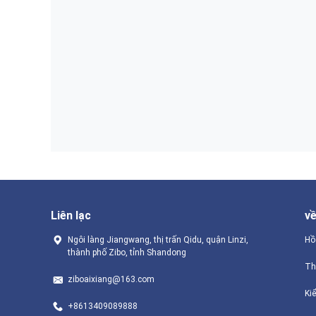
Liên lạc
v
Ngôi làng Jiangwang, thị trấn Qidu, quận Linzi,
Hồ
thành phố Zibo, tỉnh Shandong
Th
ziboaixiang@163.com
Ki
+8613409089888