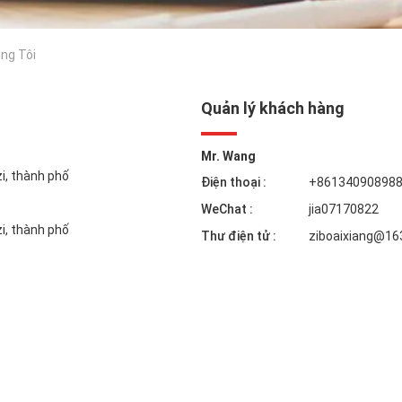
úng Tôi
Quản lý khách hàng
Mr. Wang
zi, thành phố
Điện thoại :
+86134090898
WeChat :
jia07170822
zi, thành phố
Thư điện tử :
ziboaixiang@16