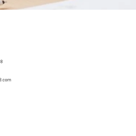
88
3.com