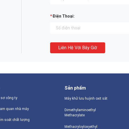
Điện Thoại:
Liên Hệ Với Bây Giờ
ề
Sản phẩm
 sơ công ty
Máy khử lưu huỳnh oxit sắt
am quan nhà máy
Dimethylaminoethyl
Methacrylate
ểm soát chất lượng
Methacryloyloxyethyl