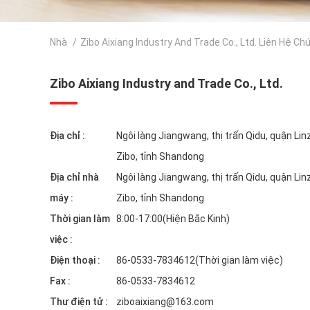
Nhà
/
Zibo Aixiang Industry And Trade Co., Ltd. Liên Hệ Ch
Zibo Aixiang Industry and Trade Co., Ltd.
Địa chỉ :
Ngôi làng Jiangwang, thị trấn Qidu, quận Lin
Zibo, tỉnh Shandong
Địa chỉ nhà
Ngôi làng Jiangwang, thị trấn Qidu, quận Lin
máy :
Zibo, tỉnh Shandong
Thời gian làm
8:00-17:00(Hiện Bắc Kinh)
việc :
Điện thoại :
86-0533-7834612(Thời gian làm việc)
Fax :
86-0533-7834612
Thư điện tử :
ziboaixiang@163.com