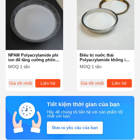
NPAM Polyacrylamide phi
Điều trị nước thải
ion để tăng cường phồng
Polyacrylamide không ion
trong ngành công nghiệp
trong nhà máy thép Nhà
MOQ:
1 tấn
MOQ:
1 tấn
hóa học
máy điện đúc Nhà máy
luyện kim và nhà máy rửa
than
Giá tốt nhất
Liên hệ
Giá tốt nhất
Liên hệ
Tiết kiệm thời gian của bạn
Hãy để chúng tôi liên hệ với sản phẩm tốt
nhất với bạn.
Đưa ra yêu cầu của bạn