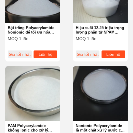
Bột trắng Polyacrylamide
Hiệu suất 12-25 triệu trọng
Nonionic để tối ưu hóa
lượng phân tử NPAM
phồng và trầm tích
Polyacrylamide không ion
MOQ:
1 tấn
MOQ:
1 tấn
Giá tốt nhất
Liên hệ
Giá tốt nhất
Liên hệ
Nhà
Sản Phẩm
Video
Về Chúng
Tôi
PAM Polyacrylamide
Nonionic Polyacrylamide
không ionic cho xử lý
là một chất xử lý nước có