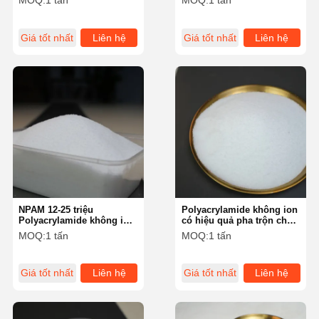
MOQ:
1 tấn
MOQ:
1 tấn
ion cho nước thải
Giá tốt nhất
Liên hệ
Giá tốt nhất
Liên hệ
NPAM 12-25 triệu
Polyacrylamide không ion
Polyacrylamide không ion
có hiệu quả pha trộn cho
với trọng lượng phân tử
xử lý nước công nghiệp
MOQ:
1 tấn
MOQ:
1 tấn
tuyệt vời
Giá tốt nhất
Liên hệ
Giá tốt nhất
Liên hệ