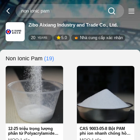
Zibo Aixiang Industry and Trade Co., Ltd.
20
5.0
Nhà cung cấp xác nhận
YEARS
Non Ionic Pam
(19)
12-25 triệu trọng lượng
CAS 9003-05-8 Bột PAM
phân tử Polyacrylamide
phi ion nhanh chóng hòa
không ion / Pam không
tan trong ≤ 60 phút