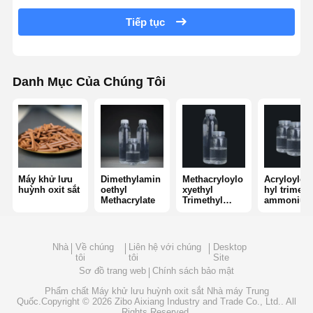
Tiếp tục
polyacrylamit không ion
Phân hợp phân bón chất bảo vệ giải phóng chậm
Danh Mục Của Chúng Tôi
Polyacrylamit cation
Chất làm gel để phá vỡ axit hóa
Thuốc trầm tích nhiệt độ cao
Khử lưu huỳnh
Máy khử lưu
Dimethylamin
Methacryloylo
Acryloylox
huỳnh oxit sắt
oethyl
xyethyl
hyl trimeth
Methacrylate
Trimethyl
ammoniu
Ammonium
chloride
Chloride
Nhà
Về chúng
Liên hệ với chúng
Desktop
tôi
tôi
Site
Sơ đồ trang web
Chính sách bảo mật
Phẩm chất
Máy khử lưu huỳnh oxit sắt
Nhà máy Trung
Quốc.Copyright © 2026 Zibo Aixiang Industry and Trade Co., Ltd.. All
Rights Reserved.