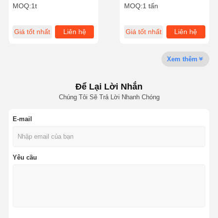
nước Độ ổn định nhiệt ≥
hiệu quả tốt và chi phí
MOQ:
1t
MOQ:
1 tấn
90°C
thấp
Giá tốt nhất
Liên hệ
Giá tốt nhất
Liên hệ
Tham Quan
Kiểm Soát
Tin Tức
Tất Cả Các
Nhà Máy
Chất Lượng
Trường Hợp
Xem thêm
Để Lại Lời Nhắn
Chúng Tôi Sẽ Trả Lời Nhanh Chóng
Yêu Cầu Báo
Giá
E-mail
Máy khử lưu huỳnh oxit sắt
Dimethylaminoethyl Methacrylate
Yêu cầu
Methacryloyloxyethyl Trimethyl Ammonium Chloride
Acryloyloxyethyl trimethyl ammonium chloride
Polyacrylamit anion