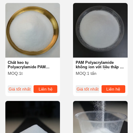
Chất keo tụ
PAM Polyacrylamide
Polyacrylamide PAM
không ion với liều thấp và
không ion 89% hàm lượng
không có ô nhiễm thứ cấp
MOQ:
1t
MOQ:
1 tấn
chất rắn
Giá tốt nhất
Liên hệ
Giá tốt nhất
Liên hệ