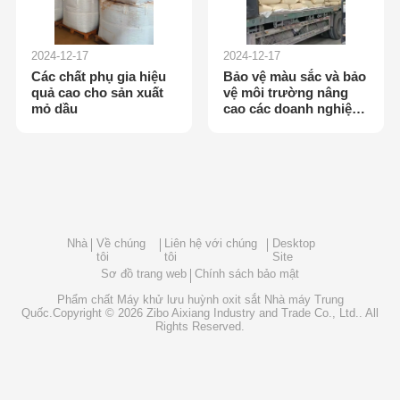
2024-12-17
2024-12-17
Các chất phụ gia hiệu
Bảo vệ màu sắc và bảo
quả cao cho sản xuất
vệ môi trường nâng
mỏ dầu
cao các doanh nghiệp
in và nhuộm
Nhà
Về chúng
Liên hệ với chúng
Desktop
tôi
tôi
Site
Sơ đồ trang web
Chính sách bảo mật
Phẩm chất
Máy khử lưu huỳnh oxit sắt
Nhà máy Trung
Quốc.Copyright © 2026 Zibo Aixiang Industry and Trade Co., Ltd.. All
Rights Reserved.