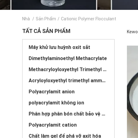
Nhà
/
Sản Phẩm
/
Cationic Polymer Flocculant
TẤT CẢ SẢN PHẨM
Kewor
Máy khử lưu huỳnh oxit sắt
Dimethylaminoethyl Methacrylate
Methacryloyloxyethyl Trimethyl Ammonium Chloride
Acryloyloxyethyl trimethyl ammonium chloride
Polyacrylamit anion
polyacrylamit không ion
Phân hợp phân bón chất bảo vệ giải phóng chậm
Polyacrylamit cation
Chất làm gel để phá vỡ axit hóa