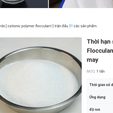
ds [ cationic polymer flocculant ] trận đấu
31
các sản phẩm.
Thời hạn
Flocculan
may
MOQ:
1 tấn
Thời gian sử 
Ứng dụng
độ ion