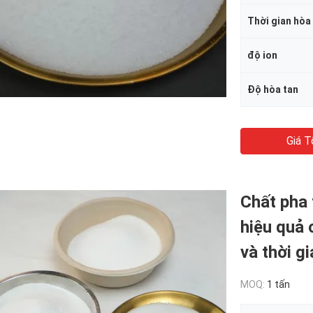
Thời gian hòa
độ ion
Độ hòa tan
Giá T
Chất pha 
hiệu quả 
và thời g
MOQ:
1 tấn