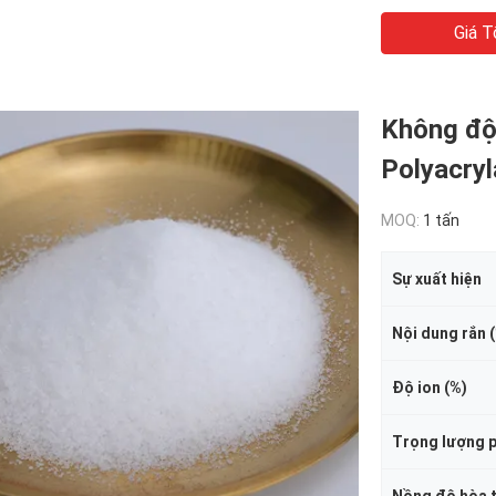
Giá T
Không độc
Polyacryl
MOQ:
1 tấn
Sự xuất hiện
Nội dung rắn 
Độ ion (%)
Trọng lượng p