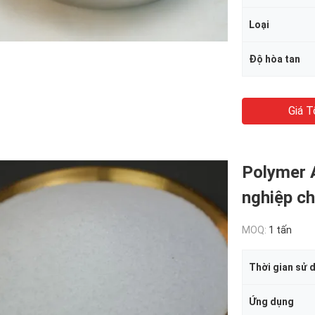
Loại
Độ hòa tan
Giá T
Polymer 
nghiệp ch
MOQ:
1 tấn
Thời gian sử 
Ứng dụng