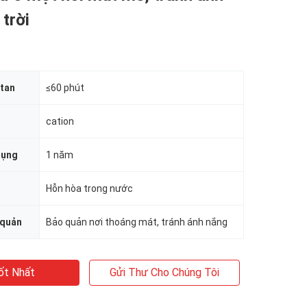
trời
 tan
≤60 phút
cation
dụng
1 năm
Hỗn hòa trong nước
 quản
Bảo quản nơi thoáng mát, tránh ánh nắng
ốt Nhất
Gửi Thư Cho Chúng Tôi