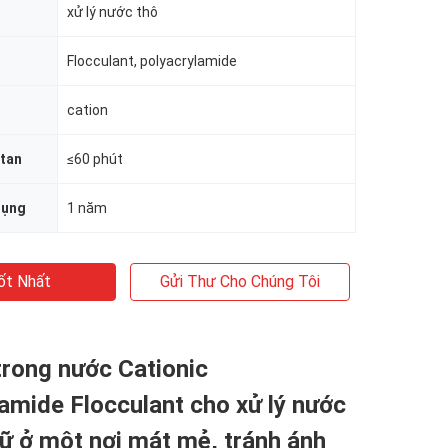
xử lý nước thô
Flocculant, polyacrylamide
cation
 tan
≤60 phút
dụng
1 năm
ốt Nhất
Gửi Thư Cho Chúng Tôi
rong nước Cationic
amide Flocculant cho xử lý nước
iữ ở một nơi mát mẻ, tránh ánh