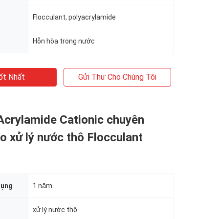
Flocculant, polyacrylamide
Hỗn hòa trong nước
ốt Nhất
Gửi Thư Cho Chúng Tôi
Acrylamide Cationic chuyên
o xử lý nước thô Flocculant
dụng
1 năm
xử lý nước thô