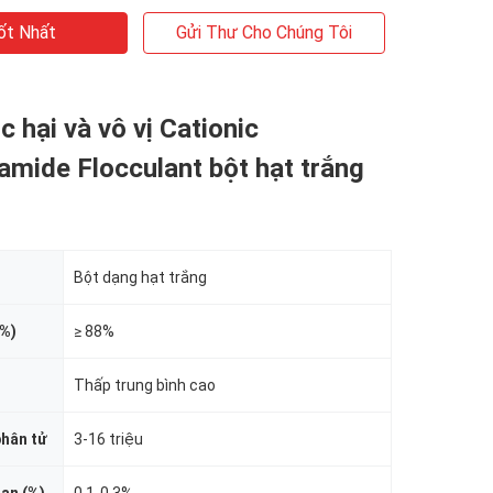
ốt Nhất
Gửi Thư Cho Chúng Tôi
 hại và vô vị Cationic
amide Flocculant bột hạt trắng
Bột dạng hạt trắng
(%)
≥ 88%
Thấp trung bình cao
hân tử
3-16 triệu