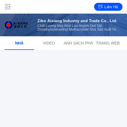
Liên Hệ
Zibo Aixiang Industry and Trade Co., Ltd.
Chất Lượng Máy Khử Lưu Huỳnh Oxit Sắt,
Dimethylaminoethyl Methacrylate Nhà Sản Xuất Từ
Trung Quốc
NHÀ
VIDEO
DANH SÁCH PHÁT
TRANG WEB