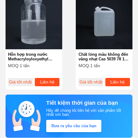
Hỗn hợp trong nước
Chất lỏng màu không đến
Methacryloyloxyethyl
vàng nhạt Cas 5039 78 1
Trimethyl Ammonium
ổn định trong môi trường
MOQ:
1 tấn
MOQ:
1 tấn
Chloride ổn định ở nhiệt
xung quanh
độ bình thường
Giá tốt nhất
Liên hệ
Giá tốt nhất
Liên hệ
Tiết kiệm thời gian của bạn
Hãy để chúng tôi liên hệ với sản phẩm tốt
nhất với bạn.
Đưa ra yêu cầu của bạn