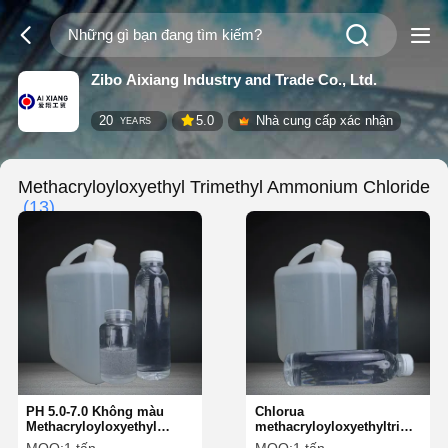
Zibo Aixiang Industry and Trade Co., Ltd.
20
5.0
Nhà cung cấp xác nhận
YEARS
Methacryloyloxyethyl Trimethyl Ammonium Chloride
(13)
PH 5.0-7.0 Không màu
Chlorua
Methacryloyloxyethyl
methacryloyloxyethyltrimeth
Trimethyl Ammonium
chất lỏng không màu có