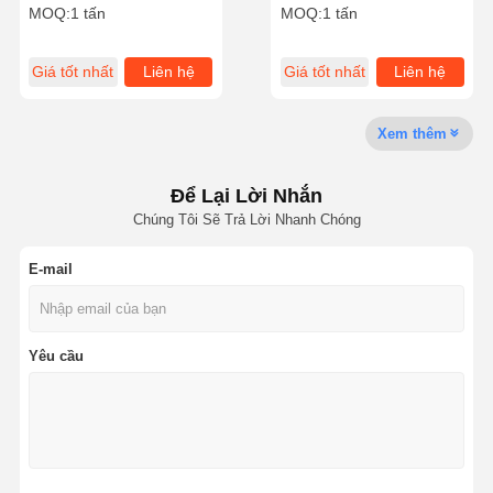
Trimethyl Ammonium
Chloride Công thức phân
MOQ:
1 tấn
MOQ:
1 tấn
Chloride 5039-78-1 Giải
tử C9H18O2NCl Được sử
pháp xử lý nước
dụng như một monomer
cho các polyme cation
Giá tốt nhất
Liên hệ
Giá tốt nhất
Liên hệ
Tham Quan
Kiểm Soát
Tin Tức
Tất Cả Các
Nhà Máy
Chất Lượng
Trường Hợp
Xem thêm
Để Lại Lời Nhắn
Chúng Tôi Sẽ Trả Lời Nhanh Chóng
Yêu Cầu Báo
Giá
E-mail
Máy khử lưu huỳnh oxit sắt
Dimethylaminoethyl Methacrylate
Yêu cầu
Methacryloyloxyethyl Trimethyl Ammonium Chloride
Acryloyloxyethyl trimethyl ammonium chloride
Polyacrylamit anion