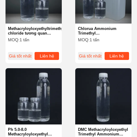
Methacryloyloxyethyltrimethylammonium
Chlorua Ammonium
chloride tương quan
Trimethyl
mạnh đối với các chất
Methacryloyloxyethyl
MOQ:
1 tấn
MOQ:
1 tấn
anionic
không màu ổn định Chế
độ lưu trữ 6 tháng dưới
25\u2103 / 3
Giá tốt nhất
Liên hệ
Giá tốt nhất
Liên hệ
Nhà
Sản Phẩm
Video
Về Chúng
Tôi
Ph 5.0-8.0
DMC Methacryloyloxyethyl
Methacryloyloxyethyl
Trimethyl Ammonium