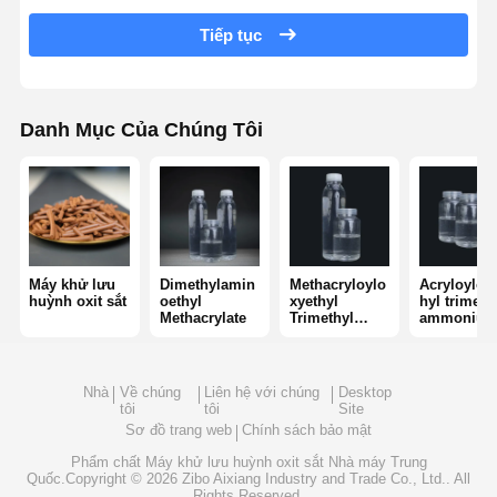
Tiếp tục
polyacrylamit không ion
Phân hợp phân bón chất bảo vệ giải phóng chậm
Danh Mục Của Chúng Tôi
Polyacrylamit cation
Chất làm gel để phá vỡ axit hóa
Thuốc trầm tích nhiệt độ cao
Khử lưu huỳnh
Máy khử lưu
Dimethylamin
Methacryloylo
Acryloylox
huỳnh oxit sắt
oethyl
xyethyl
hyl trimeth
Methacrylate
Trimethyl
ammoniu
Ammonium
chloride
Chloride
Nhà
Về chúng
Liên hệ với chúng
Desktop
tôi
tôi
Site
Sơ đồ trang web
Chính sách bảo mật
Phẩm chất
Máy khử lưu huỳnh oxit sắt
Nhà máy Trung
Quốc.Copyright © 2026 Zibo Aixiang Industry and Trade Co., Ltd.. All
Rights Reserved.