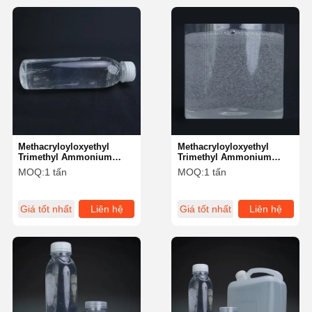
Methacryloyloxyethyl
Methacryloyloxyethyl
Trimethyl Ammonium
Trimethyl Ammonium
Chloride cho xử lý nước
Chloride với chất lỏng
MOQ:
1 tấn
MOQ:
1 tấn
thải và da
không màu đến màu vàng
nhạt và thời gian lưu trữ 3
tháng
Giá tốt nhất
Liên hệ
Giá tốt nhất
Liên hệ