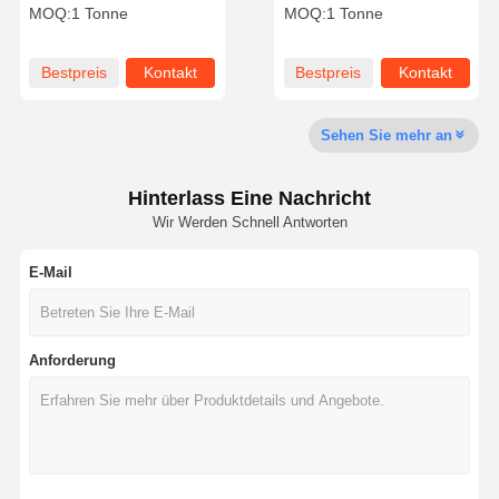
Trimethyl
Ammoniumchlorid
MOQ:
1 Tonne
MOQ:
1 Tonne
Ammoniumchlorid 5039-
Molekulare Formel
78-1 zur
C9H18O2NCl als Monomer
Wasserbehandlung
für kationische Polymere
Fabrik Tour
Qualitätskont
Nachrichten
Alle Fälle
Bestpreis
Kontakt
Bestpreis
Kontakt
verwendet
Rolle
Sehen Sie mehr an
Hinterlass Eine Nachricht
Referenzen
Wir Werden Schnell Antworten
E-Mail
Eisen-Oxid Desulfurizer
Dimethylaminoethylmethacrylat
Anforderung
Methacryloyloxyethyltrimethylammoniumchlorid
Acryloyloxyethyltrimethylammoniumchlorid
Anionisches Polyacrylamid