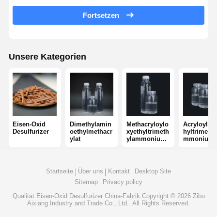
nichtionogenes Polyacrylamid
Fortsetzen
Zusammengesetzte Düngemittel Langsam freisetzendes Schutzmittel
Kationisches Polyacrylamid
Unsere Kategorien
Gellmittel zur Frakturierung der Säurebildung
Hochtemperatur-Sedimentationsmittel
Verbrennungsmittel
Eisen-Oxid
Dimethylamin
Methacryloylo
Acryloylox
Desulfurizer
oethylmethacr
xyethyltrimeth
hyltrimethy
ylat
ylammoniumc
mmoniumc
hlorid
orid
Startseite
Über uns
Kontakt
Desktop Site
Sitemap
Privacy policy
Qualität
Eisen-Oxid Desulfurizer
China-Fabrik.Copyright © 2026 Zibo
Aixiang Industry and Trade Co., Ltd.. All Rights Reserved.