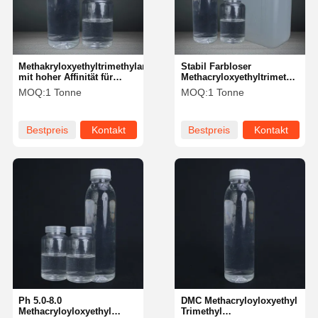
Methakryloxyethyltrimethylammoniumchlorid
Stabil Farbloser
mit hoher Affinität für
Methacryloxyethyltrimethyl
anionische Stoffe
Ammoniumchlorid Matc
MOQ:
1 Tonne
MOQ:
1 Tonne
Lagerung 6 Monate unter
25\u2103 / 3
Bestpreis
Kontakt
Bestpreis
Kontakt
Startseite
Produkte
Videos
Über Uns
Ph 5.0-8.0
DMC Methacryloyloxyethyl
Methacryloyloxyethyl
Trimethyl