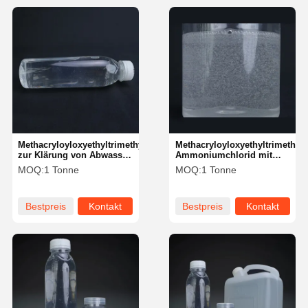
Methacryloyloxyethyltrimethylammoniumchlorid
Methacryloyloxyethyltrimethyl
zur Klärung von Abwasser
Ammoniumchlorid mit
und Leder
farbloser bis hellgelber
MOQ:
1 Tonne
MOQ:
1 Tonne
Flüssigkeit und 3-
monatiger Lagerzeit
Bestpreis
Kontakt
Bestpreis
Kontakt