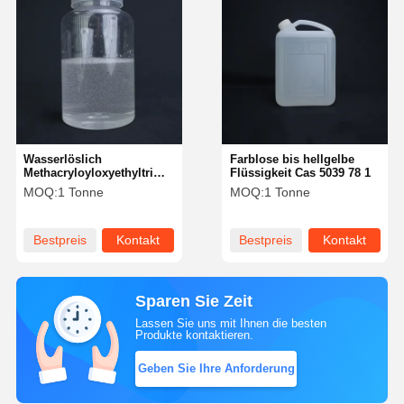
Wasserlöslich
Farblose bis hellgelbe
Methacryloyloxyethyltrimethyl
Flüssigkeit Cas 5039 78 1
Ammoniumchlorid bei
MOQ:
1 Tonne
MOQ:
1 Tonne
normalen Temperaturen
stabil
Bestpreis
Kontakt
Bestpreis
Kontakt
Sparen Sie Zeit
Lassen Sie uns mit Ihnen die besten
Produkte kontaktieren.
Geben Sie Ihre Anforderung