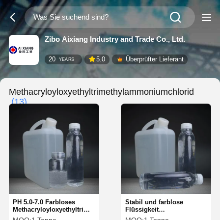
Zibo Aixiang Industry and Trade Co., Ltd.
20
5.0
Überprüfter Lieferant
YEARS
Methacryloyloxyethyltrimethylammoniumchlorid
(13)
PH 5.0-7.0 Farbloses
Stabil und farblose
Methacryloyloxyethyltrimethyl
Flüssigkeit
Ammoniumchlorid
Methacryloyloxyethyltrimethy