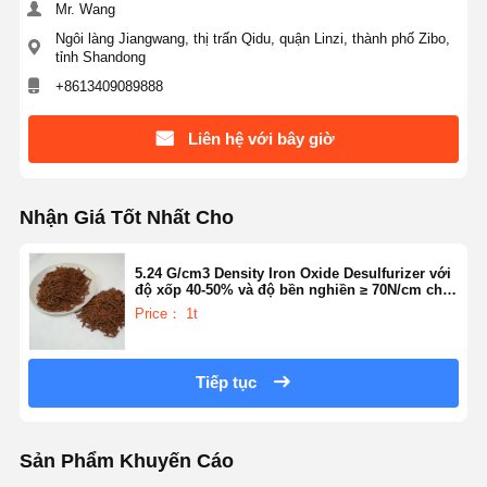
Mr. Wang
Ngôi làng Jiangwang, thị trấn Qidu, quận Linzi, thành phố Zibo,
tỉnh Shandong
+8613409089888
Liên hệ với bây giờ
Nhận Giá Tốt Nhất Cho
5.24 G/cm3 Density Iron Oxide Desulfurizer với
độ xốp 40-50% và độ bền nghiền ≥ 70N/cm cho
Thanh lọc khí
Price： 1t
Tiếp tục
Sản Phẩm Khuyến Cáo