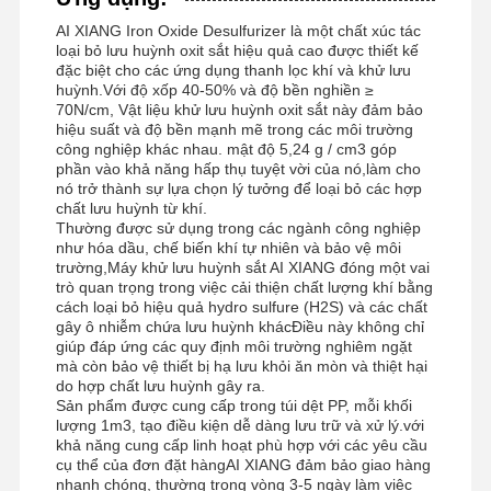
AI XIANG Iron Oxide Desulfurizer là một chất xúc tác
loại bỏ lưu huỳnh oxit sắt hiệu quả cao được thiết kế
đặc biệt cho các ứng dụng thanh lọc khí và khử lưu
huỳnh.Với độ xốp 40-50% và độ bền nghiền ≥
70N/cm, Vật liệu khử lưu huỳnh oxit sắt này đảm bảo
hiệu suất và độ bền mạnh mẽ trong các môi trường
công nghiệp khác nhau. mật độ 5,24 g / cm3 góp
phần vào khả năng hấp thụ tuyệt vời của nó,làm cho
nó trở thành sự lựa chọn lý tưởng để loại bỏ các hợp
chất lưu huỳnh từ khí.
Thường được sử dụng trong các ngành công nghiệp
như hóa dầu, chế biến khí tự nhiên và bảo vệ môi
trường,Máy khử lưu huỳnh sắt AI XIANG đóng một vai
trò quan trọng trong việc cải thiện chất lượng khí bằng
cách loại bỏ hiệu quả hydro sulfure (H2S) và các chất
gây ô nhiễm chứa lưu huỳnh khácĐiều này không chỉ
giúp đáp ứng các quy định môi trường nghiêm ngặt
mà còn bảo vệ thiết bị hạ lưu khỏi ăn mòn và thiệt hại
do hợp chất lưu huỳnh gây ra.
Sản phẩm được cung cấp trong túi dệt PP, mỗi khối
lượng 1m3, tạo điều kiện dễ dàng lưu trữ và xử lý.với
khả năng cung cấp linh hoạt phù hợp với các yêu cầu
cụ thể của đơn đặt hàngAI XIANG đảm bảo giao hàng
nhanh chóng, thường trong vòng 3-5 ngày làm việc