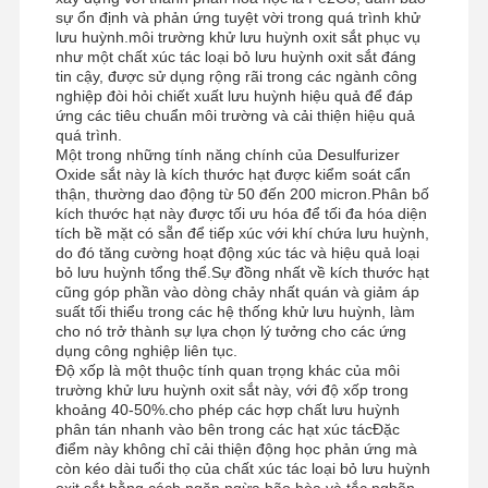
sự ổn định và phản ứng tuyệt vời trong quá trình khử
lưu huỳnh.môi trường khử lưu huỳnh oxit sắt phục vụ
như một chất xúc tác loại bỏ lưu huỳnh oxit sắt đáng
tin cậy, được sử dụng rộng rãi trong các ngành công
nghiệp đòi hỏi chiết xuất lưu huỳnh hiệu quả để đáp
ứng các tiêu chuẩn môi trường và cải thiện hiệu quả
quá trình.
Một trong những tính năng chính của Desulfurizer
Oxide sắt này là kích thước hạt được kiểm soát cẩn
thận, thường dao động từ 50 đến 200 micron.Phân bố
kích thước hạt này được tối ưu hóa để tối đa hóa diện
tích bề mặt có sẵn để tiếp xúc với khí chứa lưu huỳnh,
do đó tăng cường hoạt động xúc tác và hiệu quả loại
bỏ lưu huỳnh tổng thể.Sự đồng nhất về kích thước hạt
cũng góp phần vào dòng chảy nhất quán và giảm áp
suất tối thiểu trong các hệ thống khử lưu huỳnh, làm
cho nó trở thành sự lựa chọn lý tưởng cho các ứng
dụng công nghiệp liên tục.
Độ xốp là một thuộc tính quan trọng khác của môi
trường khử lưu huỳnh oxit sắt này, với độ xốp trong
khoảng 40-50%.cho phép các hợp chất lưu huỳnh
phân tán nhanh vào bên trong các hạt xúc tácĐặc
điểm này không chỉ cải thiện động học phản ứng mà
còn kéo dài tuổi thọ của chất xúc tác loại bỏ lưu huỳnh
oxit sắt bằng cách ngăn ngừa bão hòa và tắc nghẽn