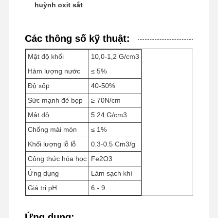
huỳnh oxit sắt
Các thông số kỹ thuật:
Mật độ khối
10,0-1,2 G/cm3
Hàm lượng nước
≤ 5%
Độ xốp
40-50%
Sức mạnh đè bẹp
≥ 70N/cm
Mật độ
5.24 G/cm3
Chống mài mòn
≤ 1%
Khối lượng lỗ lỗ
0.3-0.5 Cm3/g
Công thức hóa học
Fe2O3
Ứng dụng
Làm sạch khí
Giá trị pH
6 - 9
Ứng dụng: