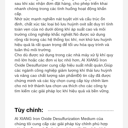
sau khi xác nhận đơn đặt hàng, cho phép triển khai
nhanh chóng trong các tình huống hoạt động khẩn
cấp.
Nhờ sức mạnh nghiền nát tuyệt vời và cấu trúc ổn
định, chất xúc tác loại bỏ lưu huỳnh oxit sắt duy trì tính
toàn vẹn của nó dưới dòng khí áp suất cao và môi
trường công nghiệp khắc nghiệt.Nó được sử dụng
rộng rãi trong các hệ thống lọc khí, nơi khử lưu huỳnh
hiệu quả là rất quan trọng để tối ưu hóa quy trình và
tuân thủ môi trường.
Cho dù được sử dụng trong các nhà máy xử lý khí quy
mô lớn hoặc các đơn vị lọc nhỏ hơn, AI XIANG Iron
Oxide Desulfurizer cung cấp hiệu suất nhất quán,Giúp
các ngành công nghiệp giảm lượng khí thải lưu huỳnh
và nâng cao chất lượng sản phẩmĐộ tin cậy đã được
chứng minh và các tùy chọn cung cấp tùy chỉnh làm
cho nó trở thành lựa chọn ưa thích cho các công ty
tìm kiếm các giải pháp lọc khí hiệu quả và bền vững.
Tùy chỉnh:
AI XIANG Iron Oxide Desulfurization Medium của
chúng tôi cung cấp các giải pháp tùy chỉnh phù hợp