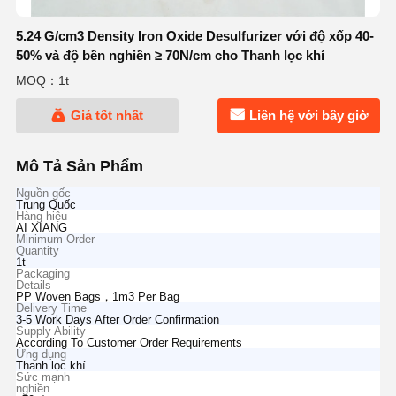
5.24 G/cm3 Density Iron Oxide Desulfurizer với độ xốp 40-
50% và độ bền nghiền ≥ 70N/cm cho Thanh lọc khí
MOQ：1t
Giá tốt nhất
Liên hệ với bây giờ
Mô Tả Sản Phẩm
Nguồn gốc
Trung Quốc
Hàng hiệu
AI XIANG
Minimum Order
Quantity
1t
Packaging
Details
PP Woven Bags，1m3 Per Bag
Delivery Time
3-5 Work Days After Order Confirmation
Supply Ability
According To Customer Order Requirements
Ứng dụng
Thanh lọc khí
Sức mạnh
nghiền