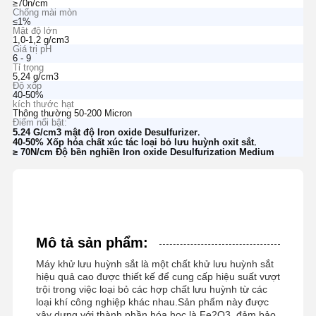
≥70n/cm
Chống mài mòn
≤1%
Mật độ lớn
1,0-1,2 g/cm3
Giá trị pH
6 - 9
Tỉ trọng
5,24 g/cm3
Độ xốp
40-50%
kích thước hạt
Thông thường 50-200 Micron
Điểm nổi bật:
,
5.24 G/cm3 mật độ Iron oxide Desulfurizer
,
40-50% Xốp hóa chất xúc tác loại bỏ lưu huỳnh oxit sắt
≥ 70N/cm Độ bền nghiền Iron oxide Desulfurization Medium
Mô tả sản phẩm:
Máy khử lưu huỳnh sắt là một chất khử lưu huỳnh sắt
hiệu quả cao được thiết kế để cung cấp hiệu suất vượt
trội trong việc loại bỏ các hợp chất lưu huỳnh từ các
loại khí công nghiệp khác nhau.Sản phẩm này được
xây dựng với thành phần hóa học là Fe2O3, đảm bảo