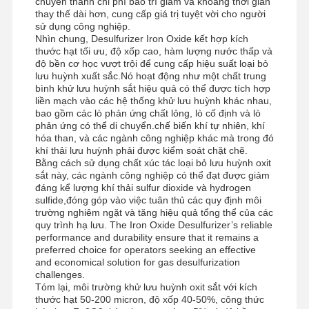
chuyển thành chi phí bảo trì giảm và khoảng thời gian
thay thế dài hơn, cung cấp giá trị tuyệt vời cho người
sử dụng công nghiệp.
Nhìn chung, Desulfurizer Iron Oxide kết hợp kích
thước hạt tối ưu, độ xốp cao, hàm lượng nước thấp và
Tham Quan
Kiểm Soát
Tin Tức
Tất Cả Các
độ bền cơ học vượt trội để cung cấp hiệu suất loại bỏ
Nhà Máy
Chất Lượng
Trường Hợp
lưu huỳnh xuất sắc.Nó hoạt động như một chất trung
bình khử lưu huỳnh sắt hiệu quả có thể được tích hợp
liền mạch vào các hệ thống khử lưu huỳnh khác nhau,
bao gồm các lò phản ứng chất lỏng, lò cố định và lò
phản ứng có thể di chuyển.chế biến khí tự nhiên, khí
hóa than, và các ngành công nghiệp khác mà trong đó
khí thải lưu huỳnh phải được kiểm soát chặt chẽ.
Yêu Cầu Báo
Bằng cách sử dụng chất xúc tác loại bỏ lưu huỳnh oxit
Giá
sắt này, các ngành công nghiệp có thể đạt được giảm
đáng kể lượng khí thải sulfur dioxide và hydrogen
sulfide,đóng góp vào việc tuân thủ các quy định môi
trường nghiêm ngặt và tăng hiệu quả tổng thể của các
Máy khử lưu huỳnh oxit sắt
quy trình hạ lưu. The Iron Oxide Desulfurizer’s reliable
performance and durability ensure that it remains a
Dimethylaminoethyl Methacrylate
preferred choice for operators seeking an effective
and economical solution for gas desulfurization
Methacryloyloxyethyl Trimethyl Ammonium Chloride
challenges.
Tóm lại, môi trường khử lưu huỳnh oxit sắt với kích
Acryloyloxyethyl trimethyl ammonium chloride
thước hạt 50-200 micron, độ xốp 40-50%, công thức