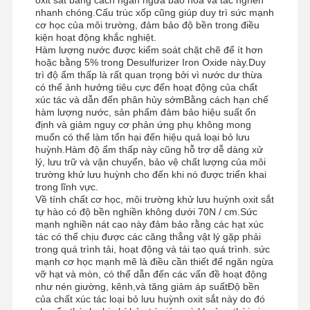
nhanh chóng.Cấu trúc xốp cũng giúp duy trì sức mạnh
cơ học của môi trường, đảm bảo độ bền trong điều
kiện hoạt động khắc nghiệt.
Hàm lượng nước được kiểm soát chặt chẽ để ít hơn
hoặc bằng 5% trong Desulfurizer Iron Oxide này.Duy
trì độ ẩm thấp là rất quan trọng bởi vì nước dư thừa
có thể ảnh hưởng tiêu cực đến hoạt động của chất
xúc tác và dẫn đến phân hủy sớmBằng cách hạn chế
hàm lượng nước, sản phẩm đảm bảo hiệu suất ổn
định và giảm nguy cơ phản ứng phụ không mong
muốn có thể làm tổn hại đến hiệu quả loại bỏ lưu
huỳnh.Hàm độ ẩm thấp này cũng hỗ trợ dễ dàng xử
lý, lưu trữ và vận chuyển, bảo vệ chất lượng của môi
trường khử lưu huỳnh cho đến khi nó được triển khai
trong lĩnh vực.
Về tính chất cơ học, môi trường khử lưu huỳnh oxit sắt
tự hào có độ bền nghiền không dưới 70N / cm.Sức
mạnh nghiền nát cao này đảm bảo rằng các hạt xúc
tác có thể chịu được các căng thẳng vật lý gặp phải
trong quá trình tải, hoạt động và tái tạo quá trình. sức
mạnh cơ học mạnh mẽ là điều cần thiết để ngăn ngừa
Nhà
Sản Phẩm
Video
Về Chúng
vỡ hạt và mòn, có thể dẫn đến các vấn đề hoạt động
Tôi
như nén giường, kênh,và tăng giảm áp suấtĐộ bền
của chất xúc tác loại bỏ lưu huỳnh oxit sắt này do đó