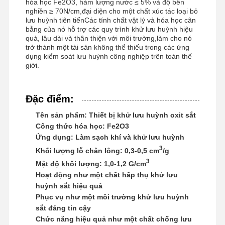
hóa học Fe2O3, hàm lượng nước ≤ 5% và độ bền
nghiền ≥ 70N/cm,đại diện cho một chất xúc tác loại bỏ
Polyacrylamit anion
lưu huỳnh tiên tiếnCác tính chất vật lý và hóa học cân
bằng của nó hỗ trợ các quy trình khử lưu huỳnh hiệu
polyacrylamit không ion
quả, lâu dài và thân thiện với môi trường,làm cho nó
trở thành một tài sản không thể thiếu trong các ứng
Phân hợp phân bón chất bảo vệ giải phóng chậm
dụng kiểm soát lưu huỳnh công nghiệp trên toàn thế
giới.
Polyacrylamit cation
Đặc điểm:
Chất làm gel để phá vỡ axit hóa
Tên sản phẩm: Thiết bị khử lưu huỳnh oxit sắt
Thuốc trầm tích nhiệt độ cao
Công thức hóa học: Fe2O3
Ứng dụng: Làm sạch khí và khử lưu huỳnh
Khử lưu huỳnh
3
Khối lượng lỗ chân lông: 0,3-0,5 cm
/g
3
Mật độ khối lượng: 1,0-1,2 G/cm
Hoạt động như một chất hấp thụ khử lưu
huỳnh sắt hiệu quả
Phục vụ như một môi trường khử lưu huỳnh
sắt đáng tin cậy
Chức năng hiệu quả như một chất chống lưu