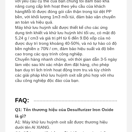
với yêu cầu cụ thể của bạn.chúng tôi đảm bảo khả
năng cung cấp linh hoạt theo yêu cầu của khách
hàngMỗi lô được đóng gói cẩn thận trong túi dệt PP
bền, với khối lượng 1m3 mỗi túi, đảm bảo vận chuyển
an toàn và hiệu quả.
Máy khử lưu huỳnh sắt được thiết kế cho các ứng
dụng tinh khiết và khử lưu huỳnh khí tối ưu, có mật độ
5,24 g / cm3 và giá trị pH từ 6 đến 9.Độ xốp của nó
được duy trì trong khoảng 40-50%, và nó tự hào có độ
bền nghiền ≥ 70N / cm, đảm bảo hiệu suất và độ bền
cao trong các quy trình công nghiệp.
Chuyển hàng nhanh chóng, với thời gian dẫn 3-5 ngày
làm việc sau khi xác nhận đơn đặt hàng, cho phép
bạn duy trì lịch trình hoạt động trơn tru.và tùy chỉnh
các giải pháp khử lưu huỳnh oxit sắt phù hợp với nhu
cầu công nghiệp độc đáo của bạn.
FAQ:
Q1: Tên thương hiệu của Desulfurizer Iron Oxide
là gì?
A1: Máy khử lưu huỳnh oxit sắt được thương hiệu
dưới tên AI XIANG.