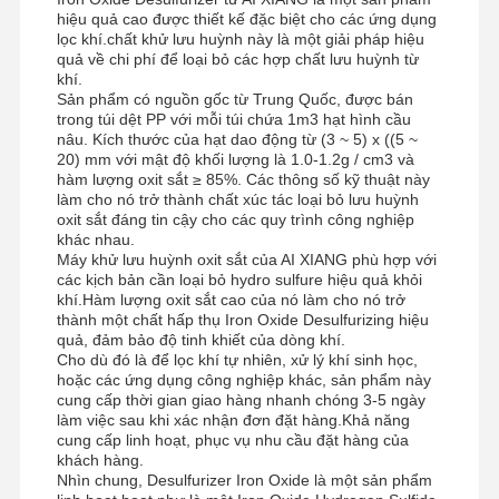
hiệu quả cao được thiết kế đặc biệt cho các ứng dụng
Polyacrylamit anion
lọc khí.chất khử lưu huỳnh này là một giải pháp hiệu
quả về chi phí để loại bỏ các hợp chất lưu huỳnh từ
polyacrylamit không ion
khí.
Sản phẩm có nguồn gốc từ Trung Quốc, được bán
trong túi dệt PP với mỗi túi chứa 1m3 hạt hình cầu
Phân hợp phân bón chất bảo vệ giải phóng chậm
nâu. Kích thước của hạt dao động từ (3 ~ 5) x ((5 ~
20) mm với mật độ khối lượng là 1.0-1.2g / cm3 và
Polyacrylamit cation
hàm lượng oxit sắt ≥ 85%. Các thông số kỹ thuật này
làm cho nó trở thành chất xúc tác loại bỏ lưu huỳnh
Chất làm gel để phá vỡ axit hóa
oxit sắt đáng tin cậy cho các quy trình công nghiệp
khác nhau.
Máy khử lưu huỳnh oxit sắt của AI XIANG phù hợp với
Thuốc trầm tích nhiệt độ cao
các kịch bản cần loại bỏ hydro sulfure hiệu quả khỏi
khí.Hàm lượng oxit sắt cao của nó làm cho nó trở
Khử lưu huỳnh
thành một chất hấp thụ Iron Oxide Desulfurizing hiệu
quả, đảm bảo độ tinh khiết của dòng khí.
Cho dù đó là để lọc khí tự nhiên, xử lý khí sinh học,
hoặc các ứng dụng công nghiệp khác, sản phẩm này
cung cấp thời gian giao hàng nhanh chóng 3-5 ngày
làm việc sau khi xác nhận đơn đặt hàng.Khả năng
cung cấp linh hoạt, phục vụ nhu cầu đặt hàng của
khách hàng.
Nhìn chung, Desulfurizer Iron Oxide là một sản phẩm