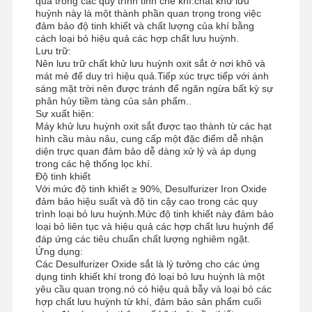
quả trong các quy trình tinh chế khí.chất khử lưu
huỳnh này là một thành phần quan trọng trong việc
đảm bảo độ tinh khiết và chất lượng của khí bằng
cách loại bỏ hiệu quả các hợp chất lưu huỳnh.
Lưu trữ:
Nên lưu trữ chất khử lưu huỳnh oxit sắt ở nơi khô và
mát mẻ để duy trì hiệu quả.Tiếp xúc trực tiếp với ánh
sáng mặt trời nên được tránh để ngăn ngừa bất kỳ sự
phân hủy tiềm tàng của sản phẩm..
Sự xuất hiện:
Máy khử lưu huỳnh oxit sắt được tạo thành từ các hạt
hình cầu màu nâu, cung cấp một đặc điểm dễ nhận
diện trực quan đảm bảo dễ dàng xử lý và áp dụng
trong các hệ thống lọc khí.
Độ tinh khiết
Với mức độ tinh khiết ≥ 90%, Desulfurizer Iron Oxide
đảm bảo hiệu suất và độ tin cậy cao trong các quy
trình loại bỏ lưu huỳnh.Mức độ tinh khiết này đảm bảo
loại bỏ liên tục và hiệu quả các hợp chất lưu huỳnh để
đáp ứng các tiêu chuẩn chất lượng nghiêm ngặt.
Ứng dụng:
Các Desulfurizer Oxide sắt là lý tưởng cho các ứng
dụng tinh khiết khí trong đó loại bỏ lưu huỳnh là một
yêu cầu quan trọng.nó có hiệu quả bẫy và loại bỏ các
hợp chất lưu huỳnh từ khí, đảm bảo sản phẩm cuối