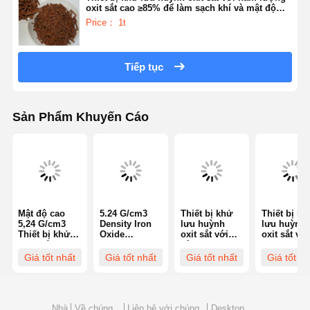
oxit sắt cao ≥85% để làm sạch khí và mật độ
lớn 1,0-1,2g/cm3
Price： 1t
Tiếp tục
Sản Phẩm Khuyến Cáo
Mật độ cao
5.24 G/cm3
Thiết bị khử
Thiết bị kh
5,24 G/cm3
Density Iron
lưu huỳnh
lưu huỳnh
Thiết bị khử
Oxide
oxit sắt với
oxit sắt với
lưu huỳnh
Desulfurizer
hàm lượng
khối lượng
oxit sắt với độ
với độ xốp 40-
nước ≤ 5% và
0,3-0,5 Cm
Giá tốt nhất
Giá tốt nhất
Giá tốt nhất
Giá tốt nh
bền nghiền ≥
50% và độ
độ bền nghiền
Độ bền
70N/cm và
bền nghiền ≥
≥ 70N/cm để
nghiền ≥
hàm lượng
70N/cm cho
loại bỏ H2S
70N/cm và 
nước ≤ 5% để
Thanh lọc khí
hiệu quả
xốp 40-50%
làm sạch khí
trong lọc khí
làm sạch k
Nhà
Về chúng
Liên hệ với chúng
Desktop