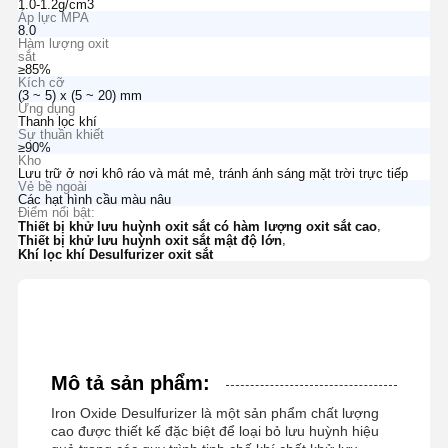
1.0-1.2g/cm3
Áp lực MPA
8.0
Hàm lượng oxit
sắt
≥85%
Kích cỡ
(3 ~ 5) x (5 ~ 20) mm
Ứng dụng
Thanh lọc khí
Sự thuần khiết
≥90%
Kho
Lưu trữ ở nơi khô ráo và mát mẻ, tránh ánh sáng mặt trời trực tiếp
Vẻ bề ngoài
Các hạt hình cầu màu nâu
Điểm nổi bật:
,
Thiết bị khử lưu huỳnh oxit sắt có hàm lượng oxit sắt cao
,
Thiết bị khử lưu huỳnh oxit sắt mật độ lớn
Khí lọc khí Desulfurizer oxit sắt
Mô tả sản phẩm:
Iron Oxide Desulfurizer là một sản phẩm chất lượng
cao được thiết kế đặc biệt để loại bỏ lưu huỳnh hiệu