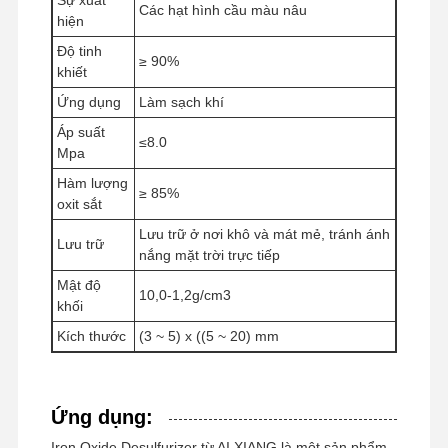
Các hạt hình cầu màu nâu
hiện
Độ tinh
≥ 90%
khiết
Tham Quan
Kiểm Soát
Tin Tức
Tất Cả Các
Ứng dụng
Làm sạch khí
Nhà Máy
Chất Lượng
Trường Hợp
Áp suất
≤8.0
Mpa
Hàm lượng
≥ 85%
oxit sắt
Yêu Cầu Báo
Lưu trữ ở nơi khô và mát mẻ, tránh ánh
Lưu trữ
Giá
nắng mặt trời trực tiếp
Mật độ
10,0-1,2g/cm3
khối
Máy khử lưu huỳnh oxit sắt
Kích thước
(3 ~ 5) x ((5 ~ 20) mm
Dimethylaminoethyl Methacrylate
Methacryloyloxyethyl Trimethyl Ammonium Chloride
Ứng dụng:
Acryloyloxyethyl trimethyl ammonium chloride
Iron Oxide Desulfurizer từ AI XIANG là một sản phẩm