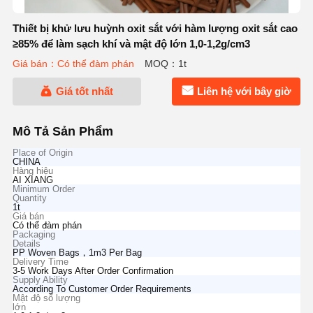
Thiết bị khử lưu huỳnh oxit sắt với hàm lượng oxit sắt cao
≥85% để làm sạch khí và mật độ lớn 1,0-1,2g/cm3
Giá bán：Có thể đàm phán
MOQ：1t
Giá tốt nhất
Liên hệ với bây giờ
Mô Tả Sản Phẩm
Place of Origin
CHINA
Hàng hiệu
AI XIANG
Minimum Order
Quantity
1t
Giá bán
Có thể đàm phán
Packaging
Details
PP Woven Bags，1m3 Per Bag
Delivery Time
3-5 Work Days After Order Confirmation
Supply Ability
According To Customer Order Requirements
Mật độ số lượng
lớn