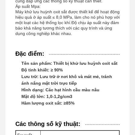
cùng đáp ứng các thông số kỹ thuật cần thiết.
Áp suất Mpa:
Máy khử lưu huỳnh oxit sắt được thiết kế để hoạt động
hiệu quả ở áp suất ≤ 8,0 MPa, làm cho nó phù hợp với
một loạt các hệ thống lọc khí.Độ chịu áp suất này đảm
bảo khả năng tương thích với các quy trình và ứng
dụng công nghiệp khác nhau.
Đặc điểm:
Tên sản phẩm: Thiết bị khử lưu huỳnh oxit sắt
Độ tinh khiết: ≥ 90%
Lưu trữ: Lưu trữ ở nơi khô và mát mẻ, tránh
ánh nắng mặt trời trực tiếp
Hình dạng: Các hạt hình cầu màu nâu
Mật độ lớn: 1,0-1,2g/cm3
Hàm lượng oxit sắt: ≥85%
Nhà
Sản Phẩm
Video
Về Chúng
Các thông số kỹ thuật:
Tôi
Sự xuất