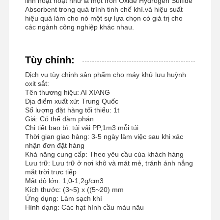
linh hoạt hoạt như là một Iron Oxide Hydrogen Sulfide
Absorbent trong quá trình tinh chế khí.và hiệu suất
hiệu quả làm cho nó một sự lựa chọn có giá trị cho
các ngành công nghiệp khác nhau.
Tùy chỉnh:
Dịch vụ tùy chỉnh sản phẩm cho máy khử lưu huỳnh
oxit sắt:
Tên thương hiệu: AI XIANG
Địa điểm xuất xứ: Trung Quốc
Số lượng đặt hàng tối thiểu: 1t
Giá: Có thể đàm phán
Chi tiết bao bì: túi vải PP,1m3 mỗi túi
Thời gian giao hàng: 3-5 ngày làm việc sau khi xác
nhận đơn đặt hàng
Khả năng cung cấp: Theo yêu cầu của khách hàng
Lưu trữ: Lưu trữ ở nơi khô và mát mẻ, tránh ánh nắng
mặt trời trực tiếp
Mật độ lớn: 1,0-1,2g/cm3
Kích thước: (3~5) x ((5~20) mm
Ứng dụng: Làm sạch khí
Hình dạng: Các hạt hình cầu màu nâu