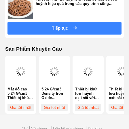
huỳnh hiệu quả trong các quy trình công
nghiệp
Tiếp tục
Sản Phẩm Khuyến Cáo
Mật độ cao
5.24 G/cm3
Thiết bị khử
Thiết bị kh
5,24 G/cm3
Density Iron
lưu huỳnh
lưu huỳnh
Thiết bị khử
Oxide
oxit sắt với
oxit sắt với
lưu huỳnh
Desulfurizer
hàm lượng
khối lượng
oxit sắt với độ
với độ xốp 40-
nước ≤ 5% và
0,3-0,5 Cm
Giá tốt nhất
Giá tốt nhất
Giá tốt nhất
Giá tốt nh
bền nghiền ≥
50% và độ
độ bền nghiền
Độ bền
70N/cm và
bền nghiền ≥
≥ 70N/cm để
nghiền ≥
hàm lượng
70N/cm cho
loại bỏ H2S
70N/cm và 
nước ≤ 5% để
Thanh lọc khí
hiệu quả
xốp 40-50%
làm sạch khí
trong lọc khí
làm sạch k
Nhà
Về chúng
Liên hệ với chúng
Desktop