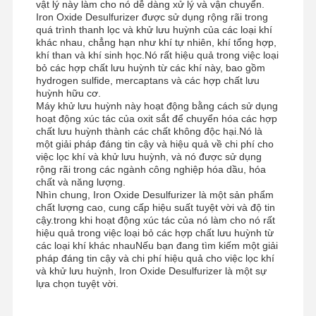
vật lý này làm cho nó dễ dàng xử lý và vận chuyển.
Iron Oxide Desulfurizer được sử dụng rộng rãi trong
quá trình thanh lọc và khử lưu huỳnh của các loại khí
khác nhau, chẳng hạn như khí tự nhiên, khí tổng hợp,
khí than và khí sinh học.Nó rất hiệu quả trong việc loại
bỏ các hợp chất lưu huỳnh từ các khí này, bao gồm
hydrogen sulfide, mercaptans và các hợp chất lưu
huỳnh hữu cơ.
Máy khử lưu huỳnh này hoạt động bằng cách sử dụng
hoạt động xúc tác của oxit sắt để chuyển hóa các hợp
chất lưu huỳnh thành các chất không độc hại.Nó là
một giải pháp đáng tin cậy và hiệu quả về chi phí cho
việc lọc khí và khử lưu huỳnh, và nó được sử dụng
rộng rãi trong các ngành công nghiệp hóa dầu, hóa
chất và năng lượng.
Nhìn chung, Iron Oxide Desulfurizer là một sản phẩm
chất lượng cao, cung cấp hiệu suất tuyệt vời và độ tin
cậy.trong khi hoạt động xúc tác của nó làm cho nó rất
hiệu quả trong việc loại bỏ các hợp chất lưu huỳnh từ
các loại khí khác nhauNếu bạn đang tìm kiếm một giải
pháp đáng tin cậy và chi phí hiệu quả cho việc lọc khí
và khử lưu huỳnh, Iron Oxide Desulfurizer là một sự
lựa chọn tuyệt vời.