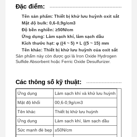
Đặc điểm:
Tên sản phẩm: Thiết bị khử lưu huỳnh oxit sắt
Mật độ bulk: 0,6-0,9g/cm3
Độ bền nghiền: ≥50N/cm
Ứng dụng: Làm sạch khí, làm sạch dầu
Kích thước hạt: φ ((4 ~ 5) × L ((5 ~ 15) mm
Tên khác: Thiết bị khử lưu huỳnh của oxit sắt
Sản phẩm này còn được gọi là Iron Oxide Hydrogen
Sulfide Absorbent hoặc Ferric Oxide Desulfurizer.
Các thông số kỹ thuật:
Ứng dụng
Làm sạch khí và khử lưu huỳnh
Mật độ khối
00,6-0,9g/cm3
Tên khác
Thiết bị khử lưu huỳnh
Nhà
Sản Phẩm
Video
Về Chúng
Ứng dụng
Làm sạch khí, làm sạch dầu
Tôi
Sức mạnh đè bẹp
≥50N/cm