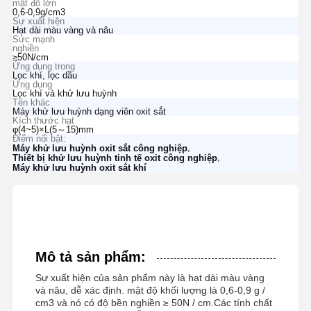
mật độ lớn
0,6-0,9g/cm3
Sự xuất hiện
Hạt dài màu vàng và nâu
Sức mạnh
nghiền
≥50N/cm
Ứng dụng trong
Lọc khí, lọc dầu
Ứng dụng
Lọc khí và khử lưu huỳnh
Tên khác
Máy khử lưu huỳnh dạng viên oxit sắt
Kích thước hạt
φ(4~5)×L(5～15)mm
Điểm nổi bật:
,
Máy khử lưu huỳnh oxit sắt công nghiệp
,
Thiết bị khử lưu huỳnh tinh tế oxit công nghiệp
Máy khử lưu huỳnh oxit sắt khí
Mô tả sản phẩm:
Sự xuất hiện của sản phẩm này là hạt dài màu vàng
và nâu, dễ xác định. mật độ khối lượng là 0,6-0,9 g /
cm3 và nó có độ bền nghiền ≥ 50N / cm.Các tính chất