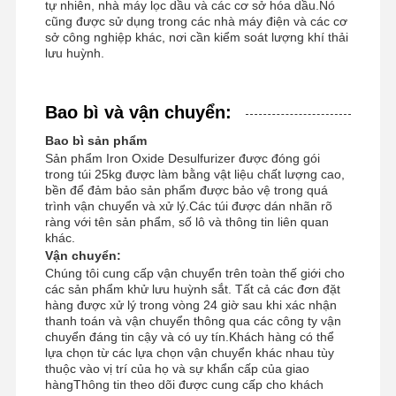
tự nhiên, nhà máy lọc dầu và các cơ sở hóa dầu.Nó
cũng được sử dụng trong các nhà máy điện và các cơ
Polyacrylamit anion
sở công nghiệp khác, nơi cần kiểm soát lượng khí thải
lưu huỳnh.
polyacrylamit không ion
Phân hợp phân bón chất bảo vệ giải phóng chậm
Bao bì và vận chuyển:
Polyacrylamit cation
Bao bì sản phẩm
Sản phẩm Iron Oxide Desulfurizer được đóng gói
Chất làm gel để phá vỡ axit hóa
trong túi 25kg được làm bằng vật liệu chất lượng cao,
bền để đảm bảo sản phẩm được bảo vệ trong quá
trình vận chuyển và xử lý.Các túi được dán nhãn rõ
Thuốc trầm tích nhiệt độ cao
ràng với tên sản phẩm, số lô và thông tin liên quan
khác.
Khử lưu huỳnh
Vận chuyển:
Chúng tôi cung cấp vận chuyển trên toàn thế giới cho
các sản phẩm khử lưu huỳnh sắt. Tất cả các đơn đặt
hàng được xử lý trong vòng 24 giờ sau khi xác nhận
thanh toán và vận chuyển thông qua các công ty vận
chuyển đáng tin cậy và có uy tín.Khách hàng có thể
lựa chọn từ các lựa chọn vận chuyển khác nhau tùy
thuộc vào vị trí của họ và sự khẩn cấp của giao
hàngThông tin theo dõi được cung cấp cho khách