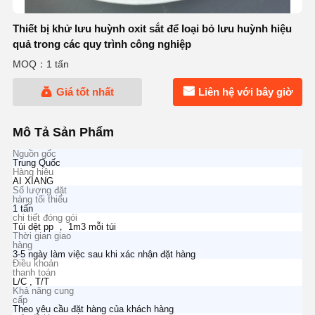
Thiết bị khử lưu huỳnh oxit sắt để loại bỏ lưu huỳnh hiệu
quả trong các quy trình công nghiệp
MOQ：1 tấn
Giá tốt nhất
Liên hệ với bây giờ
Mô Tả Sản Phẩm
Nguồn gốc
Trung Quốc
Hàng hiệu
AI XIANG
Số lượng đặt
hàng tối thiểu
1 tấn
chi tiết đóng gói
Túi dệt pp ， 1m3 mỗi túi
Thời gian giao
hàng
3-5 ngày làm việc sau khi xác nhận đặt hàng
Điều khoản
thanh toán
L/C , T/T
Khả năng cung
cấp
Theo yêu cầu đặt hàng của khách hàng