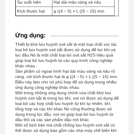
Sự xuất hiện
Hạt dài màu vàng và nâu
Kích thước hạt
φ ((4 ~ 5) × L ((5 ~ 15) mm
Tham Quan
Kiểm Soát
Tin Tức
Tất Cả Các
Nhà Máy
Chất Lượng
Trường Hợp
Ứng dụng:
Thiết bị khử lưu huỳnh oxit sắt là một loại chất xúc tác
loại bỏ lưu huỳnh oxit sắt được sử dụng để lọc khí và
lọc dầu.Nó là một chất loại bỏ oxit sắt H2S hiệu quả
giúp loại bỏ lưu huỳnh từ các quy trình công nghiệp
khác nhau.
Yêu Cầu Báo
Sản phẩm có ngoại hình hạt dài màu vàng và nâu rõ
Giá
ràng, với kích thước hạt là φ ((4 ~ 5) × L ((5 ~ 15) mm.
Điều này làm cho nó phù hợp để sử dụng trong nhiều
ứng dụng công nghiệp khác nhau.
Máy khử lưu huỳnh oxit sắt
Một trong những ứng dụng chính của chất khử lưu
huỳnh oxit sắt là trong lọc khí, nơi nó được sử dụng để
loại bỏ các hợp chất lưu huỳnh từ khí tự nhiên, khí
Dimethylaminoethyl Methacrylate
tổng hợp và các khí khác.Nó cũng thường được sử
dụng trong lọc dầu, nơi nó giúp loại bỏ lưu huỳnh từ
Methacryloyloxyethyl Trimethyl Ammonium Chloride
dầu thô và các sản phẩm dầu mỏ khác.
Một số kịch bản mà chất chống lưu huỳnh oxit sắt có
Acryloyloxyethyl trimethyl ammonium chloride
thể được sử dụng bao gồm các nhà máy chế biến khí