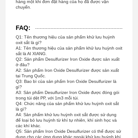
hàng một khi đơn đặt hàng của họ đã được vận
chuyển.
FAQ:
Q1: Tên thương hiệu của sản phẩm khử lưu huỳnh
oxit sắt là gì?
A1: Tên thương hiệu của sản phẩm khử lưu huỳnh oxit
sắt là AI XIANG.
Q2: Sản phẩm Desulfurizer Iron Oxide được sản xuất
ở đâu?
A2: Sản phẩm Iron Oxide Desulfurizer được sản xuất
tại Trung Quốc.
Q3: Bao bì của sản phẩm Iron Oxide Desulfurizer là
gì?
A3: Sản phẩm Desulfurizer Iron Oxide được đóng gói
trong túi dệt PP, với 1m3 mỗi túi.
Q4: Chức năng của sản phẩm khử lưu huỳnh oxit sắt
là gì?
A4: Sản phẩm khử lưu huỳnh oxit sắt được sử dụng
để loại bỏ lưu huỳnh từ khí tự nhiên, khí sinh học và
các khí khác.
Q5: Sản phẩm Iron Oxide Desulfurizer có thể được sử
dụng cho các ứng dụng khác ngoài khử lưu huỳnh khí