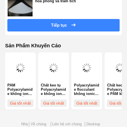
hóa phồng và trầm tích
Tiếp tục
Sản Phẩm Khuyến Cáo
PAM
Chất keo tụ
Polyacrylamid
Chất keo tụ
Polyacrylamid
Polyacrylamid
e flocculant
Polyacryla
e không ionic
e không ion
không ionic
e PAM khô
cho xử lý
89% hàm
89% hàm
ion 89% h
nước Độ ổn
lượng chất
lượng rắn ≤
lượng chất
Giá tốt nhất
Giá tốt nhất
Giá tốt nhất
Giá tốt nh
định nhiệt ≥
rắn để xử lý
90 phút
rắn
90°C
nước thải
Nhà
Về chúng
Liên hệ với chúng
Desktop