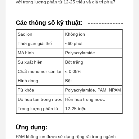
với trọng lượng phân tử 12-25 triệu và giá trị ph ≥7.
Các thông số kỹ thuật:
Sạc ion
Không ion
Thời gian giải thể
≤60 phút
Mô hình
Polyacrylamide
Sự xuất hiện
Bột trắng
Chất monomer còn lại
≤ 0,05%
Hình dạng
Bột
Từ khóa
Polyacrylamide, PAM, NPAM
Độ hòa tan trong nước
Hỗn hòa trong nước
Trọng lượng phân tử
12-25 triệu
Nhà
Sản Phẩm
Video
Về Chúng
Ứng dụng:
Tôi
PAM không ion được sử dụng rộng rãi trong ngành