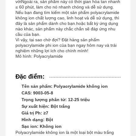
vớiNgoài ra, sản phẩm này có thời gian hòa tan nhanh
≤ 60 phút, làm cho nó nhanh chóng và dễ sử dụng.
Nếu bạn đang tìm kiếm một sản phẩm polyacrylamide
không ion chất lượng cao, linh hoạt và dễ sử dụng, thì
đây là sản phẩm dành cho bạn.hoặc bất kỳ ứng dụng
nào khác, sản phẩm này chắc chắn sẽ đáp ứng nhu
cầu của bạn.
Vì vậy, tại sao chờ đợi? Đặt hàng sản phẩm
polyacrylamide phi ion của bạn ngay hôm nay và trải
nghiệm những lợi ích cho chính mình!
Mô hình: Polyacrylamide
Đặc điểm:
Tên sản phẩm: Polyacrylamide không ion
CAS: 9003-05-8
Trọng lượng phân tử: 12-25 triệu
Sự xuất hiện: Bột trắng
Giá trị Ph: ≥7
Hình dạng: Bột
Sạc ion: Không ion
Polyacrylamide không ion là một loại bột màu trắng