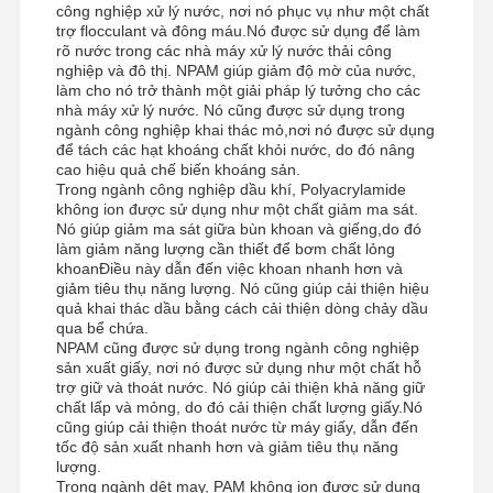
công nghiệp xử lý nước, nơi nó phục vụ như một chất
trợ flocculant và đông máu.Nó được sử dụng để làm
rõ nước trong các nhà máy xử lý nước thải công
nghiệp và đô thị. NPAM giúp giảm độ mờ của nước,
làm cho nó trở thành một giải pháp lý tưởng cho các
Tham Quan
Kiểm Soát
Tin Tức
Tất Cả Các
nhà máy xử lý nước. Nó cũng được sử dụng trong
Nhà Máy
Chất Lượng
Trường Hợp
ngành công nghiệp khai thác mỏ,nơi nó được sử dụng
để tách các hạt khoáng chất khỏi nước, do đó nâng
cao hiệu quả chế biến khoáng sản.
Trong ngành công nghiệp dầu khí, Polyacrylamide
không ion được sử dụng như một chất giảm ma sát.
Nó giúp giảm ma sát giữa bùn khoan và giếng,do đó
làm giảm năng lượng cần thiết để bơm chất lỏng
Yêu Cầu Báo
khoanĐiều này dẫn đến việc khoan nhanh hơn và
Giá
giảm tiêu thụ năng lượng. Nó cũng giúp cải thiện hiệu
quả khai thác dầu bằng cách cải thiện dòng chảy dầu
qua bể chứa.
Máy khử lưu huỳnh oxit sắt
NPAM cũng được sử dụng trong ngành công nghiệp
sản xuất giấy, nơi nó được sử dụng như một chất hỗ
Dimethylaminoethyl Methacrylate
trợ giữ và thoát nước. Nó giúp cải thiện khả năng giữ
chất lấp và mỏng, do đó cải thiện chất lượng giấy.Nó
cũng giúp cải thiện thoát nước từ máy giấy, dẫn đến
Methacryloyloxyethyl Trimethyl Ammonium Chloride
tốc độ sản xuất nhanh hơn và giảm tiêu thụ năng
lượng.
Acryloyloxyethyl trimethyl ammonium chloride
Trong ngành dệt may, PAM không ion được sử dụng