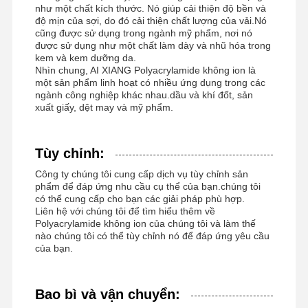
như một chất kích thước. Nó giúp cải thiện độ bền và
Polyacrylamit anion
độ mịn của sợi, do đó cải thiện chất lượng của vải.Nó
cũng được sử dụng trong ngành mỹ phẩm, nơi nó
được sử dụng như một chất làm dày và nhũ hóa trong
polyacrylamit không ion
kem và kem dưỡng da.
Nhìn chung, AI XIANG Polyacrylamide không ion là
Phân hợp phân bón chất bảo vệ giải phóng chậm
một sản phẩm linh hoạt có nhiều ứng dụng trong các
ngành công nghiệp khác nhau.dầu và khí đốt, sản
Polyacrylamit cation
xuất giấy, dệt may và mỹ phẩm.
Chất làm gel để phá vỡ axit hóa
Tùy chỉnh:
Thuốc trầm tích nhiệt độ cao
Công ty chúng tôi cung cấp dịch vụ tùy chỉnh sản
phẩm để đáp ứng nhu cầu cụ thể của bạn.chúng tôi
Khử lưu huỳnh
có thể cung cấp cho bạn các giải pháp phù hợp.
Liên hệ với chúng tôi để tìm hiểu thêm về
Polyacrylamide không ion của chúng tôi và làm thế
nào chúng tôi có thể tùy chỉnh nó để đáp ứng yêu cầu
của bạn.
Bao bì và vận chuyển: