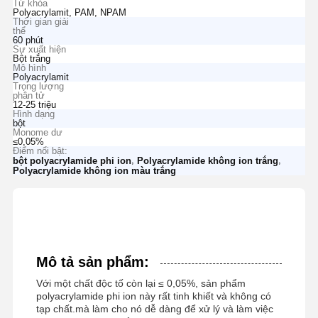
Từ khóa
Polyacrylamit, PAM, NPAM
Thời gian giải
thể
60 phút
Sự xuất hiện
Bột trắng
Mô hình
Polyacrylamit
Trọng lượng
phân tử
12-25 triệu
Hình dạng
bột
Monome dư
≤0,05%
Điểm nổi bật:
,
,
bột polyacrylamide phi ion
Polyacrylamide không ion trắng
Polyacrylamide không ion màu trắng
Mô tả sản phẩm:
Với một chất độc tố còn lại ≤ 0,05%, sản phẩm
polyacrylamide phi ion này rất tinh khiết và không có
tạp chất.mà làm cho nó dễ dàng để xử lý và làm việc