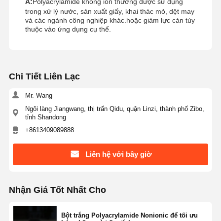
A:
Polyacrylamide không ion thường được sử dụng
trong xử lý nước, sản xuất giấy, khai thác mỏ, dệt may
và các ngành công nghiệp khác.hoặc giảm lực cản tùy
thuộc vào ứng dụng cụ thể.
Chi Tiết Liên Lạc
Mr. Wang
Ngôi làng Jiangwang, thị trấn Qidu, quận Linzi, thành phố Zibo,
tỉnh Shandong
+8613409089888
Liên hệ với bây giờ
Nhận Giá Tốt Nhất Cho
Bột trắng Polyacrylamide Nonionic để tối ưu