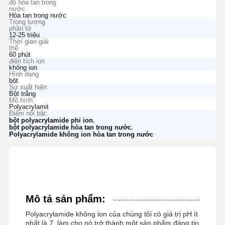
độ hòa tan trong
nước
Hòa tan trong nước
Trọng lượng
phân tử
12-25 triệu
Thời gian giải
thể
60 phút
điện tích ion
không ion
Hình dạng
bột
Sự xuất hiện
Bột trắng
Mô hình
Polyacrylamit
Điểm nổi bật:
,
bột polyacrylamide phi ion
,
bột polyacrylamide hòa tan trong nước
Polyacrylamide không ion hòa tan trong nước
Mô tả sản phẩm:
Polyacrylamide không ion của chúng tôi có giá trị pH ít
nhất là 7, làm cho nó trở thành một sản phẩm đáng tin