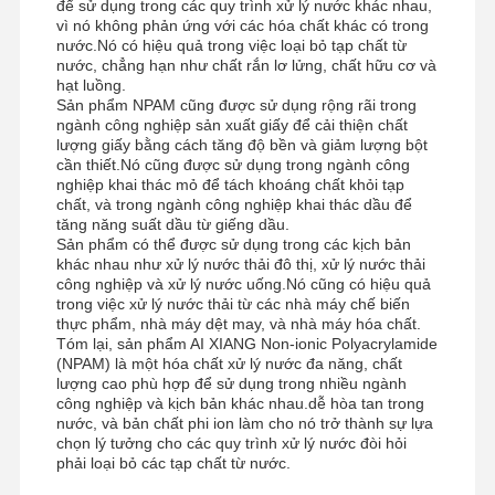
để sử dụng trong các quy trình xử lý nước khác nhau,
vì nó không phản ứng với các hóa chất khác có trong
Polyacrylamit anion
nước.Nó có hiệu quả trong việc loại bỏ tạp chất từ
nước, chẳng hạn như chất rắn lơ lửng, chất hữu cơ và
polyacrylamit không ion
hạt luồng.
Sản phẩm NPAM cũng được sử dụng rộng rãi trong
Phân hợp phân bón chất bảo vệ giải phóng chậm
ngành công nghiệp sản xuất giấy để cải thiện chất
lượng giấy bằng cách tăng độ bền và giảm lượng bột
cần thiết.Nó cũng được sử dụng trong ngành công
Polyacrylamit cation
nghiệp khai thác mỏ để tách khoáng chất khỏi tạp
chất, và trong ngành công nghiệp khai thác dầu để
Chất làm gel để phá vỡ axit hóa
tăng năng suất dầu từ giếng dầu.
Sản phẩm có thể được sử dụng trong các kịch bản
Thuốc trầm tích nhiệt độ cao
khác nhau như xử lý nước thải đô thị, xử lý nước thải
công nghiệp và xử lý nước uống.Nó cũng có hiệu quả
trong việc xử lý nước thải từ các nhà máy chế biến
Khử lưu huỳnh
thực phẩm, nhà máy dệt may, và nhà máy hóa chất.
Tóm lại, sản phẩm AI XIANG Non-ionic Polyacrylamide
(NPAM) là một hóa chất xử lý nước đa năng, chất
lượng cao phù hợp để sử dụng trong nhiều ngành
công nghiệp và kịch bản khác nhau.dễ hòa tan trong
nước, và bản chất phi ion làm cho nó trở thành sự lựa
chọn lý tưởng cho các quy trình xử lý nước đòi hỏi
phải loại bỏ các tạp chất từ nước.