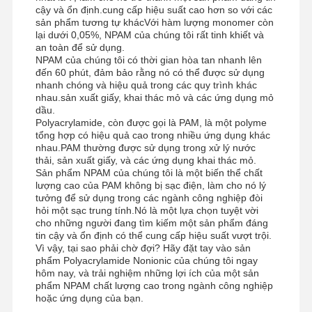
cậy và ổn định.cung cấp hiệu suất cao hơn so với các
sản phẩm tương tự khácVới hàm lượng monomer còn
lại dưới 0,05%, NPAM của chúng tôi rất tinh khiết và
an toàn để sử dụng.
NPAM của chúng tôi có thời gian hòa tan nhanh lên
đến 60 phút, đảm bảo rằng nó có thể được sử dụng
nhanh chóng và hiệu quả trong các quy trình khác
nhau.sản xuất giấy, khai thác mỏ và các ứng dụng mỏ
dầu.
Polyacrylamide, còn được gọi là PAM, là một polyme
tổng hợp có hiệu quả cao trong nhiều ứng dụng khác
nhau.PAM thường được sử dụng trong xử lý nước
thải, sản xuất giấy, và các ứng dụng khai thác mỏ.
Sản phẩm NPAM của chúng tôi là một biến thể chất
lượng cao của PAM không bị sạc điện, làm cho nó lý
tưởng để sử dụng trong các ngành công nghiệp đòi
hỏi một sạc trung tính.Nó là một lựa chọn tuyệt vời
cho những người đang tìm kiếm một sản phẩm đáng
tin cậy và ổn định có thể cung cấp hiệu suất vượt trội.
Vì vậy, tại sao phải chờ đợi? Hãy đặt tay vào sản
phẩm Polyacrylamide Nonionic của chúng tôi ngay
hôm nay, và trải nghiệm những lợi ích của một sản
phẩm NPAM chất lượng cao trong ngành công nghiệp
hoặc ứng dụng của bạn.