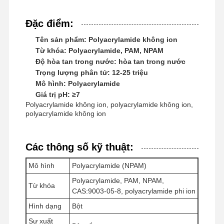
Đặc điểm:
Tên sản phẩm: Polyacrylamide không ion
Từ khóa: Polyacrylamide, PAM, NPAM
Độ hòa tan trong nước: hòa tan trong nước
Trọng lượng phân tử: 12-25 triệu
Mô hình: Polyacrylamide
Giá trị pH: ≥7
Polyacrylamide không ion, polyacrylamide không ion,
polyacrylamide không ion
Các thông số kỹ thuật:
Mô hình
Polyacrylamide (NPAM)
Polyacrylamide, PAM, NPAM,
Từ khóa
CAS:9003-05-8, polyacrylamide phi ion
Nhà
Sản Phẩm
Video
Về Chúng
Tôi
Hình dạng
Bột
Sự xuất