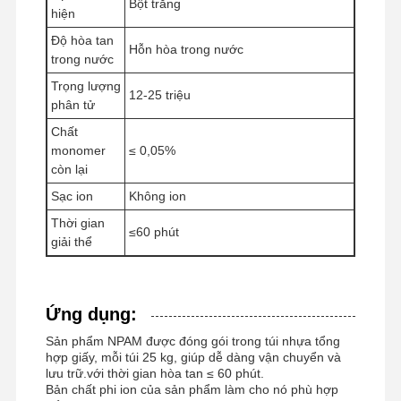
Bột trắng
hiện
Độ hòa tan
Hỗn hòa trong nước
trong nước
Tham Quan
Kiểm Soát
Tin Tức
Tất Cả Các
Trọng lượng
12-25 triệu
Nhà Máy
Chất Lượng
Trường Hợp
phân tử
Chất
monomer
≤ 0,05%
còn lại
Sạc ion
Không ion
Yêu Cầu Báo
Thời gian
Giá
≤60 phút
giải thể
Máy khử lưu huỳnh oxit sắt
Ứng dụng:
Dimethylaminoethyl Methacrylate
Sản phẩm NPAM được đóng gói trong túi nhựa tổng
Methacryloyloxyethyl Trimethyl Ammonium Chloride
hợp giấy, mỗi túi 25 kg, giúp dễ dàng vận chuyển và
lưu trữ.với thời gian hòa tan ≤ 60 phút.
Acryloyloxyethyl trimethyl ammonium chloride
Bản chất phi ion của sản phẩm làm cho nó phù hợp