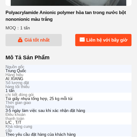
Polyacrylamide Anionic polymer hòa tan trong nước bột
nononionic màu trắng
MOQ：1 tấn
Giá tốt nhất
Liên hệ với bây giờ
Mô Tả Sản Phẩm
Nguồn gốc
Trung Quốc
Hàng hiệu
AI XIANG
Số lượng đặt
hàng tối thiểu
1 tấn
chi tiết đóng gói
Túi giấy nhựa tổng hợp, 25 kg mỗi túi
Thời gian giao
hàng
3-5 ngày làm việc sau khi xác nhận đặt hàng
Điều khoản
thanh toán
L/C , T/T
Khả năng cung
cấp
Theo yêu cầu đặt hàng của khách hàng