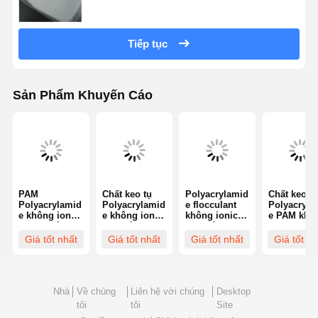
Tiếp tục
Sản Phẩm Khuyến Cáo
PAM
Chất keo tụ
Polyacrylamid
Chất keo tụ
Polyacrylamid
Polyacrylamid
e flocculant
Polyacryla
e không ionic
e không ion
không ionic
e PAM khô
cho xử lý
89% hàm
89% hàm
ion 89% h
nước Độ ổn
lượng chất
lượng rắn ≤
lượng chất
Giá tốt nhất
Giá tốt nhất
Giá tốt nhất
Giá tốt nh
định nhiệt ≥
rắn để xử lý
90 phút
rắn
90°C
nước thải
Nhà
Về chúng
Liên hệ với chúng
Desktop
tôi
tôi
Site