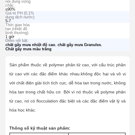
nội dung vững
chắc
≥90%
Giá trị PH (0,1%
dung dịch nước)
5-7
Thời gian hòa
tan (nhiệt độ
bình thường)
1 giờ
Điểm nổi bật:
,
,
chất gây mưa nhiệt độ cao
chất gây mưa Granules
Chất gây mưa màu trắng
Sản phẩm thuộc về polymer phân tử cao, với cấu trúc phân
tử cao với các đặc điểm khác nhau.không độc hại và vô vị
với chất điện giải tích tích cực, dễ hòa tan trong nước, không
hòa tan trong chất hữu cơ. Bởi vì nó thuộc về polyme phân
tử cao, nó có flocculation đặc biệt và các đặc điểm vật lý và
hóa học khác.
Thông số kỹ thuật sản phẩm: