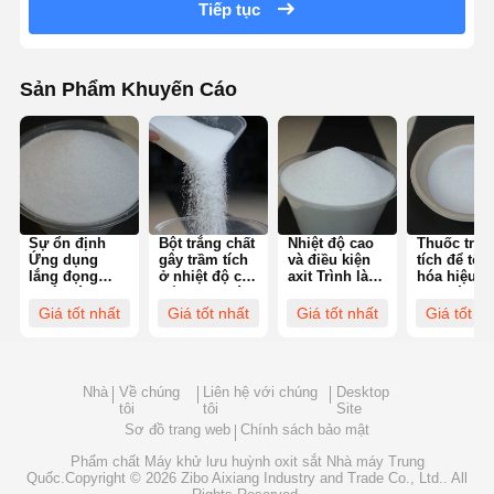
Tiếp tục
Tham Quan
Kiểm Soát
Tin Tức
Tất Cả Các
Sản Phẩm Khuyến Cáo
Nhà Máy
Chất Lượng
Trường Hợp
Yêu Cầu Báo
Sự ổn định
Bột trắng chất
Nhiệt độ cao
Thuốc trầ
Giá
Ứng dụng
gây trầm tích
và điều kiện
tích để tối
lắng đọng
ở nhiệt độ cao
axit Trình làm
hóa hiệu s
nhiệt độ cao
để tối ưu hóa
phồng trong
trầm tích ở
Máy khử lưu huỳnh oxit sắt
ổn định với
trầm tích
xử lý nước
nhiệt độ c
Giá tốt nhất
Giá tốt nhất
Giá tốt nhất
Giá tốt nh
độ hòa tan
bột trắng
trong nước
Dimethylaminoethyl Methacrylate
Nhà
Về chúng
Liên hệ với chúng
Desktop
Methacryloyloxyethyl Trimethyl Ammonium Chloride
tôi
tôi
Site
Sơ đồ trang web
Chính sách bảo mật
Acryloyloxyethyl trimethyl ammonium chloride
Phẩm chất
Máy khử lưu huỳnh oxit sắt
Nhà máy Trung
Quốc.Copyright © 2026 Zibo Aixiang Industry and Trade Co., Ltd.. All
Polyacrylamit anion