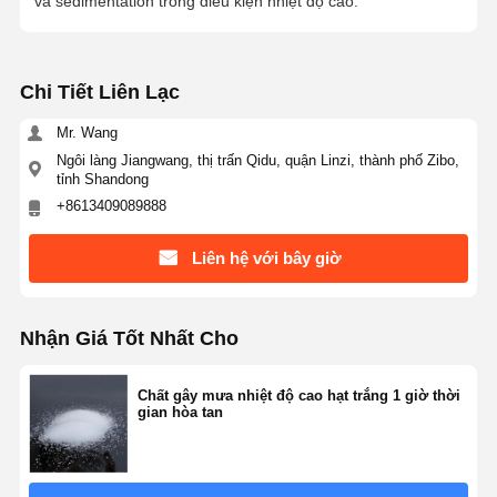
và sedimentation trong điều kiện nhiệt độ cao.
Chi Tiết Liên Lạc
Mr. Wang
Ngôi làng Jiangwang, thị trấn Qidu, quận Linzi, thành phố Zibo,
tỉnh Shandong
+8613409089888
Liên hệ với bây giờ
Nhận Giá Tốt Nhất Cho
Chất gây mưa nhiệt độ cao hạt trắng 1 giờ thời
gian hòa tan
Nhà
Sản Phẩm
Video
Về Chúng
Tôi