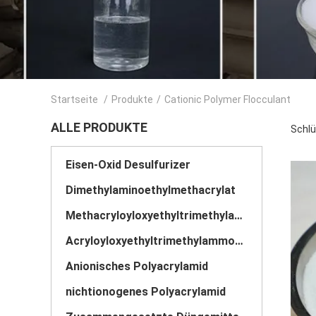
Startseite
/
Produkte
/
Cationic Polymer Flocculant
ALLE PRODUKTE
Schlü
Eisen-Oxid Desulfurizer
Dimethylaminoethylmethacrylat
Methacryloyloxyethyltrimethylammoniumchlorid
Acryloyloxyethyltrimethylammoniumchlorid
Anionisches Polyacrylamid
nichtionogenes Polyacrylamid