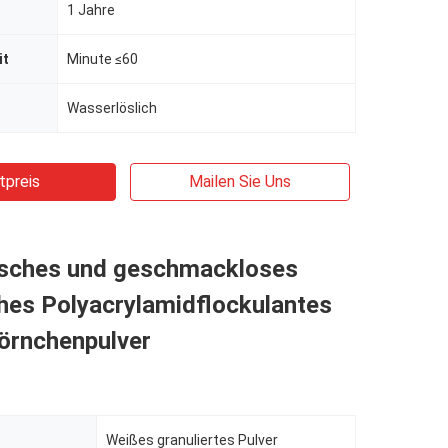
1 Jahre
it
Minute ≤60
Wasserlöslich
tpreis
Mailen Sie Uns
isches und geschmackloses
hes Polyacrylamidflockulantes
örnchenpulver
Weißes granuliertes Pulver