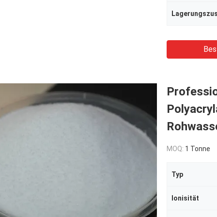
Lagerungszu
Bes
Professio
Polyacryl
Rohwasse
MOQ:
1 Tonne
Typ
Ionisität