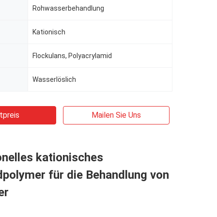
Rohwasserbehandlung
Kationisch
Flockulans, Polyacrylamid
Wasserlöslich
tpreis
Mailen Sie Uns
nelles kationisches
dpolymer für die Behandlung von
er