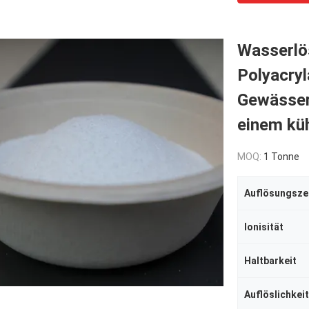
Wasserlös
Polyacryl
Gewässer
einem küh
MOQ:
1 Tonne
Auflösungsze
Ionisität
Haltbarkeit
Auflöslichkeit