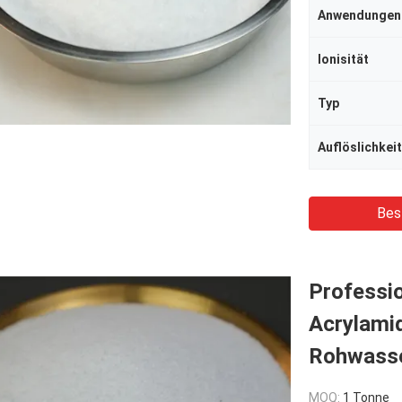
Anwendungen
Ionisität
Typ
Auflöslichkeit
Bes
Professio
Acrylami
Rohwass
MOQ:
1 Tonne