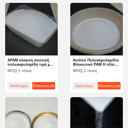
APAM κόκκινη ανιονική
Ανιόνιο Πολυακρυλαμίδιο
πολυακρυλαμίδη τιμή με
Φλοκωτικό PAM Η τέλεια
σύντομο χρόνο διάλυσης
λύση για την
MOQ:
1 τόνος
MOQ:
1 τόνος
και γρήγορο ρυθμό
αποτελεσματικότητα της
διάλυσης
επεξεργασίας νερού
Καλύτερη
Επικοινωνία
Καλύτερη
Επικοινωνία
τιμή
τιμή