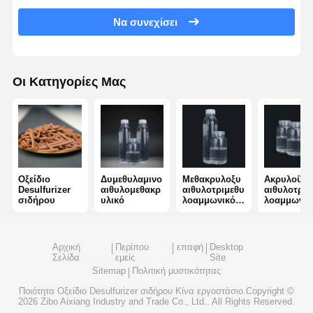
Να συνεχίσει
μη ιονικό polyacrylamide
Σύνθετο λιπάσμα Προστατευτικός παράγοντας αργής απελευθέρωσης
Οι Κατηγορίες Μας
Κατιονικό πολυακρυλαμίδιο
Ζελιούχος παράγοντας για τη διάσπαση και την οξίνωση
Οργανισμός ιζηματοποίησης υψηλής θερμοκρασίας
Αποσβεστήρας
Οξείδιο
Δυμεθυλαμινο
Μεθακρυλοξυ
Ακρυλοϋλο
Desulfurizer
αιθυλομεθακρ
αιθυλοτριμεθυ
αιθυλοτριμ
σιδήρου
υλικό
λοαμμωνικό
λοαμμωνικ
χλωρίδιο
χλωρίδιο
Αρχική
Περίπου
επαφή
Desktop
Σελίδα
εμείς
Site
Sitemap
Πολιτική μυστικότητας
Ποιότητα
Οξείδιο Desulfurizer σιδήρου
Κίνα εργοστάσιο.Copyright ©
2026 Zibo Aixiang Industry and Trade Co., Ltd.. All Rights Reserved.