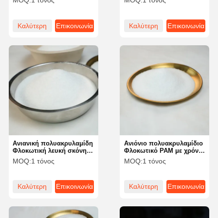
MOQ:
1 τόνος
MOQ:
1 τόνος
βιομηχανία χαρτιού και
επιδόσεων για βέλτιστες
χαρτοπολτού
ανάγκες επεξεργασίας
νερού
Καλύτερη
Επικοινωνία
Καλύτερη
Επικοινωνία
τιμή
τιμή
Ανιανική πολυακρυλαμίδη
Ανιόνιο πολυακρυλαμίδιο
Φλοκωτική λευκή σκόνη
Φλοκωτικό PAM με χρόνο
για τη βαφή υφασμάτων
διάλυσης ≤ 60 λεπτά
MOQ:
1 τόνος
MOQ:
1 τόνος
Καλύτερη
Επικοινωνία
Καλύτερη
Επικοινωνία
τιμή
τιμή