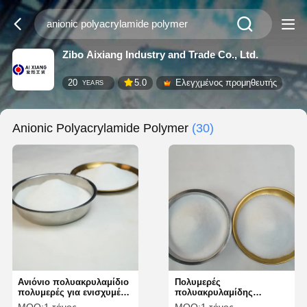
Zibo Aixiang Industry and Trade Co., Ltd.
20
5.0
Ελεγχμένος προμηθευτής
YEARS
Anionic Polyacrylamide Polymer
(30)
Ανιόνιο πολυακρυλαμίδιο
Πολυμερές
πολυμερές για ενισχυμένη
πολυακρυλαμίδης
φλοκάλωση στη
ανιόντων υψηλών