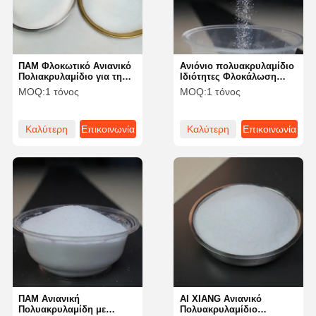
ΠΑΜ Φλοκωτικό Ανιανικό
Ανιόνιο πολυακρυλαμίδιο
Πολιακρυλαμίδιο για την
Ιδιότητες Φλοκάλωση
κατασκευή χαρτιού και
Πυκνότητα Κούρεμα
MOQ:
1 τόνος
MOQ:
1 τόνος
την αποβλήτιση
Μείωση της αντίστασης
και διασπορά
Καλύτερη
Επικοινωνία
Καλύτερη
Επικοινωνία
τιμή
τιμή
Αρχική
Προϊόντα
Βίντεο
Σχετικά Με
Σελίδα
Εμάς
ΠΑΜ Ανιανική
ΑΙ XIANG Ανιανικό
Πολυακρυλαμίδη με
Πολυακρυλαμίδιο