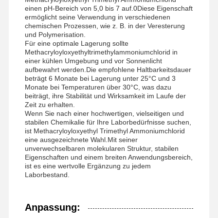
einen pH-Bereich von 5,0 bis 7 auf.0Diese Eigenschaft
nichtionogenes Polyacrylamid
ermöglicht seine Verwendung in verschiedenen
chemischen Prozessen, wie z. B. in der Veresterung
Zusammengesetzte Düngemittel Langsam freisetzendes Schutzmittel
und Polymerisation.
Für eine optimale Lagerung sollte
Methacryloyloxyethyltrimethylammoniumchlorid in
Kationisches Polyacrylamid
einer kühlen Umgebung und vor Sonnenlicht
aufbewahrt werden.Die empfohlene Haltbarkeitsdauer
Gellmittel zur Frakturierung der Säurebildung
beträgt 6 Monate bei Lagerung unter 25°C und 3
Monate bei Temperaturen über 30°C, was dazu
Hochtemperatur-Sedimentationsmittel
beiträgt, ihre Stabilität und Wirksamkeit im Laufe der
Zeit zu erhalten.
Wenn Sie nach einer hochwertigen, vielseitigen und
Verbrennungsmittel
stabilen Chemikalie für Ihre Laborbedürfnisse suchen,
ist Methacryloyloxyethyl Trimethyl Ammoniumchlorid
eine ausgezeichnete Wahl.Mit seiner
unverwechselbaren molekularen Struktur, stabilen
Eigenschaften und einem breiten Anwendungsbereich,
ist es eine wertvolle Ergänzung zu jedem
Laborbestand.
Anpassung: