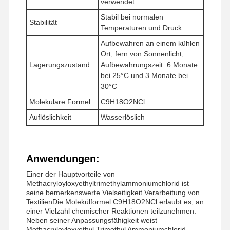
verwendet
Stabil bei normalen
Stabilität
Temperaturen und Druck
Fabrik Tour
Qualitätskont
Nachrichten
Alle Fälle
Aufbewahren an einem kühlen
Rolle
Ort, fern von Sonnenlicht,
Lagerungszustand
Aufbewahrungszeit: 6 Monate
bei 25°C und 3 Monate bei
30°C
Molekulare Formel
C9H18O2NCl
Referenzen
Auflöslichkeit
Wasserlöslich
Eisen-Oxid Desulfurizer
Anwendungen:
Dimethylaminoethylmethacrylat
Einer der Hauptvorteile von
Methacryloyloxyethyltrimethylammoniumchlorid
Methacryloyloxyethyltrimethylammoniumchlorid ist
seine bemerkenswerte Vielseitigkeit.Verarbeitung von
Acryloyloxyethyltrimethylammoniumchlorid
TextilienDie Molekülformel C9H18O2NCl erlaubt es, an
einer Vielzahl chemischer Reaktionen teilzunehmen.
Neben seiner Anpassungsfähigkeit weist
Anionisches Polyacrylamid
Methacryloyloxyethyl Trimethyl Ammoniumchlorid