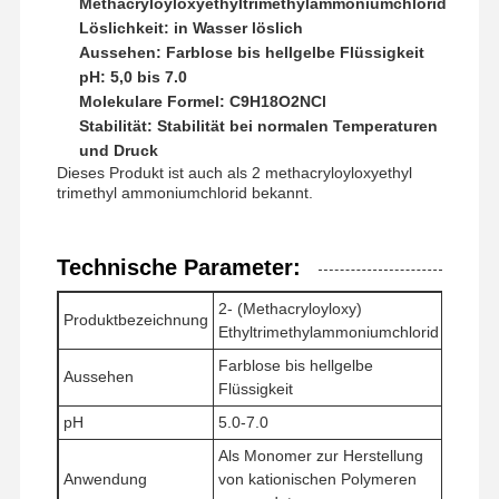
Methacryloyloxyethyltrimethylammoniumchlorid
Löslichkeit: in Wasser löslich
Aussehen: Farblose bis hellgelbe Flüssigkeit
pH: 5,0 bis 7.0
Molekulare Formel: C9H18O2NCl
Stabilität: Stabilität bei normalen Temperaturen
und Druck
Dieses Produkt ist auch als 2 methacryloyloxyethyl
trimethyl ammoniumchlorid bekannt.
Technische Parameter:
2- (Methacryloyloxy)
Produktbezeichnung
Ethyltrimethylammoniumchlorid
Farblose bis hellgelbe
Aussehen
Flüssigkeit
pH
5.0-7.0
Startseite
Produkte
Videos
Über Uns
Als Monomer zur Herstellung
Anwendung
von kationischen Polymeren