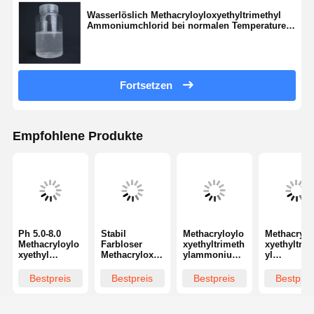
Wasserlöslich Methacryloyloxyethyltrimethyl
Ammoniumchlorid bei normalen Temperaturen
stabil
Fortsetzen
Empfohlene Produkte
Ph 5.0-8.0
Stabil
Methacryloylo
Methacrylo
Methacryloylo
Farbloser
xyethyltrimeth
xyethyltrim
xyethyl
Methacryloxye
ylammoniumc
yl
Trimethyl
thyltrimethyl
hlorid zur
Ammonium
Ammoniumch
Ammoniumch
Klärung von
lorid mit
Bestpreis
Bestpreis
Bestpreis
Bestprei
lorid 5039-78-1
lorid Matc
Abwasser und
farbloser b
zur
Lagerung 6
Leder
hellgelber
Wasserbehan
Monate unter
Flüssigkeit