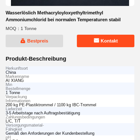
Wasserlöslich Methacryloyloxyethyltrimethyl
Ammoniumchlorid bei normalen Temperaturen stabil
MOQ：1 Tonne
Bestpreis
Kontakt
Produkt-Beschreibung
Herkunftsort
China
Markenname
AI XIANG
Min
Bestellmenge
1 Tonne
Verpackung
Informationen
200 kg PE-Plastiktrommel / 1100 kg IBC-Trommel
Lieferzeit
3-5 Arbeitstage nach Auftragsbestätigung
Zahlungsbedingungen
L/C, T/T
Versorgungsmaterial-
Fähigkeit
Gemäß den Anforderungen der Kundenbestellung
pH