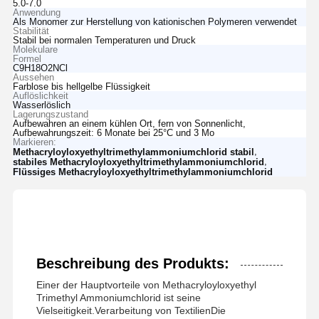
5.0-7.0
Anwendung
Als Monomer zur Herstellung von kationischen Polymeren verwendet
Stabilität
Stabil bei normalen Temperaturen und Druck
Molekulare
Formel
C9H18O2NCl
Aussehen
Farblose bis hellgelbe Flüssigkeit
Auflöslichkeit
Wasserlöslich
Lagerungszustand
Aufbewahren an einem kühlen Ort, fern von Sonnenlicht,
Aufbewahrungszeit: 6 Monate bei 25°C und 3 Mo
Markieren:
,
Methacryloyloxyethyltrimethylammoniumchlorid stabil
,
stabiles Methacryloyloxyethyltrimethylammoniumchlorid
Flüssiges Methacryloyloxyethyltrimethylammoniumchlorid
Beschreibung des Produkts:
Einer der Hauptvorteile von Methacryloyloxyethyl
Trimethyl Ammoniumchlorid ist seine
Vielseitigkeit.Verarbeitung von TextilienDie