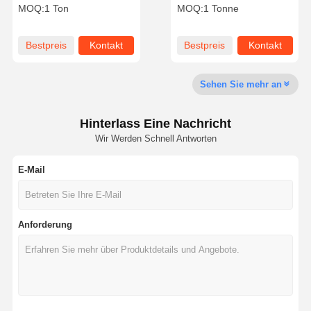
einer
Wirksame Entfernung von
MOQ:
1 Ton
MOQ:
1 Tonne
Schwefelentfernungseffizienz
Schwefelwasserstoff und
von bis zu 99% bei
Mercaptanen
Betriebstemperaturen von
Fabrik Tour
Qualitätskont
Nachrichten
Alle Fälle
Bestpreis
Kontakt
Bestpreis
Kontakt
500 °C in mittleren
Rolle
Granulat
Sehen Sie mehr an
Hinterlass Eine Nachricht
Referenzen
Wir Werden Schnell Antworten
E-Mail
Eisen-Oxid Desulfurizer
Dimethylaminoethylmethacrylat
Anforderung
Methacryloyloxyethyltrimethylammoniumchlorid
Acryloyloxyethyltrimethylammoniumchlorid
Anionisches Polyacrylamid