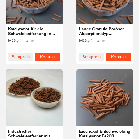
Katalysator für die
Lange Granule Poröser
Schwefelentfernung in
Absorptionstyp
langen Granulaten zur
Katalysator zur
MOQ:
1 Tonne
MOQ:
1 Tonne
Verbesserung der
Entsulfurisierung Gelb
Effizienz
Schwefelentfernung Für
die Wasseraufbereitung
Bestpreis
Kontakt
Bestpreis
Kontakt
Startseite
Produkte
Videos
Über Uns
Industrieller
Eisenoxid-Entschwefelung
Schwefelentferner mit
Katalysator Fe2O3