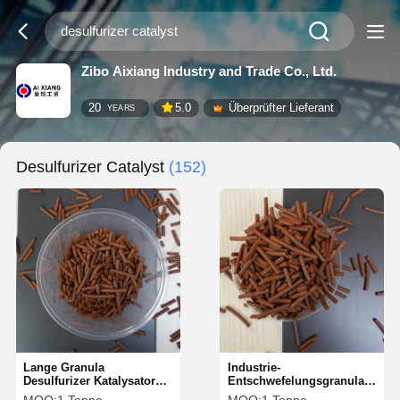
Zibo Aixiang Industry and Trade Co., Ltd.
20
5.0
Überprüfter Lieferant
YEARS
Desulfurizer Catalyst
(152)
Lange Granula
Industrie-
Desulfurizer Katalysator
Entschwefelungsgranulate
0,9 G/cm3 für
im gelblichbraunen