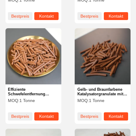
MOQ:
1 Tonne
MOQ:
1 Tonne
maßgeschneiderte
Entschwefelungskatalysator
Entsulfurisierungslösungen
Bestpreis
Kontakt
Bestpreis
Kontakt
Effiziente
Gelb- und Braunfarbene
Schwefelentfernung
Katalysatorgranulate mit
Desulfurizer Katalysator
Abbau von
MOQ:
1 Tonne
MOQ:
1 Tonne
Geruchlos zur Entfernung
Schwefelwasserstoff
von Schwefelwasserstoff
Bestpreis
Kontakt
Bestpreis
Kontakt