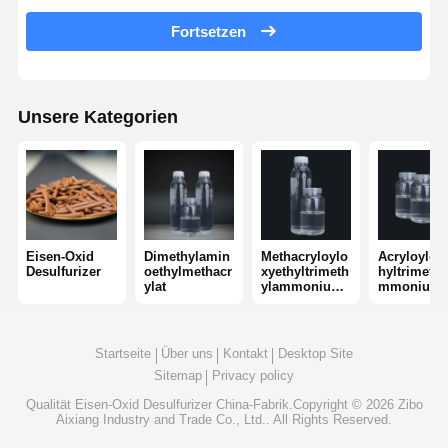
nichtionogenes Polyacrylamid
Fortsetzen
Zusammengesetzte Düngemittel Langsam freisetzendes Schutzmittel
Kationisches Polyacrylamid
Unsere Kategorien
Gellmittel zur Frakturierung der Säurebildung
Hochtemperatur-Sedimentationsmittel
Verbrennungsmittel
Eisen-Oxid
Dimethylamin
Methacryloylo
Acryloylox
Desulfurizer
oethylmethacr
xyethyltrimeth
hyltrimethy
ylat
ylammoniumc
mmoniumc
hlorid
orid
Startseite
Über uns
Kontakt
Desktop Site
Sitemap
Privacy policy
Qualität
Eisen-Oxid Desulfurizer
China-Fabrik.Copyright © 2026 Zibo
Aixiang Industry and Trade Co., Ltd.. All Rights Reserved.