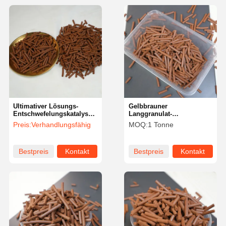
Ultimativer Lösungs-
Gelbbrauner
Entschwefelungskatalysator
Langgranulat-
zur Einhaltung von
Entschwefelungskatalysator
Preis:
Verhandlungsfähig
MOQ:
1 Tonne
Umweltvorschriften in
für industrielle
industriellen Umgebungen
Verwendung
Bestpreis
Kontakt
Bestpreis
Kontakt