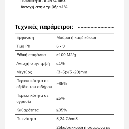
Πυκνότητα: 5,24 G/cm3
Αντοχή στην τριβή: ≤1%
Γύρος
Ποιοτικός
Νέα
Όλες Οι
Τεχνικές παράμετροι:
Εργοστασίων
Έλεγχος
Περιπτώσεις
Εμφάνιση
Μαύροι ή καφέ κόκκοι
Τιμή Ph
6 - 9
Ειδική επιφάνεια
≥100 M2/g
Αντοχή στην τριβή
≤1%
Ζητήστε Ένα
Μέγεθος
(3~5)x(5~20)mm
Απόσπασμα
Περιεκτικότητα σε
≥85%
οξείδιο του σιδήρου
Οξείδιο Desulfurizer σιδήρου
Περιεκτικότητα σε
≤5%
Δυμεθυλαμινοαιθυλομεθακρυλικό
υγρασία
Καθαρότητα
≥95%
Μεθακρυλοξυαιθυλοτριμεθυλοαμμωνικό χλωρίδιο
Πυκνότητα
5,24 G/cm3
Ακρυλοϋλοξυαιθυλοτριμεθυλοαμμωνικό χλωρίδιο
25kg/σακκούλι ή σύμφωνα με