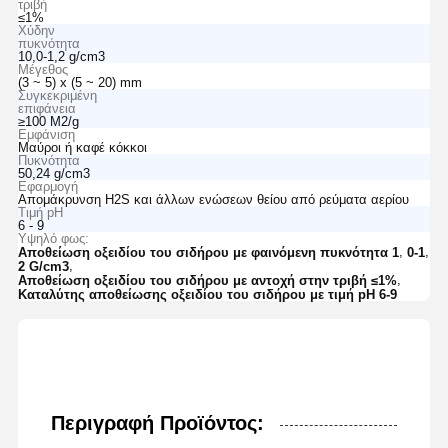
τριβή
≤1%
Χύδην
πυκνότητα
10,0-1,2 g/cm3
Μέγεθος
(3 ~ 5) x (5 ~ 20) mm
Συγκεκριμένη
επιφάνεια
≥100 M2/g
Εμφάνιση
Μαύροι ή καφέ κόκκοι
Πυκνότητα
50,24 g/cm3
Εφαρμογή
Απομάκρυνση H2S και άλλων ενώσεων θείου από ρεύματα αερίου
Τιμή pH
6 - 9
Υψηλό φως:
,
,
Αποθείωση οξειδίου του σιδήρου με φαινόμενη πυκνότητα 1
0-1
,
2 G/cm3
,
Αποθείωση οξειδίου του σιδήρου με αντοχή στην τριβή ≤1%
Καταλύτης αποθείωσης οξειδίου του σιδήρου με τιμή pH 6-9
Περιγραφή Προϊόντος: