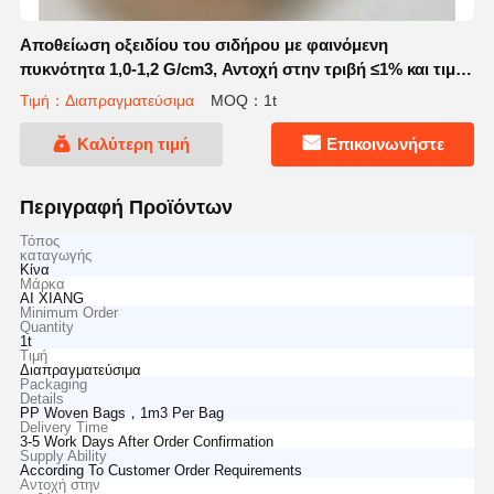
Αποθείωση οξειδίου του σιδήρου με φαινόμενη
πυκνότητα 1,0-1,2 G/cm3, Αντοχή στην τριβή ≤1% και τιμή
pH 6-9 για αποτελεσματική απομάκρυνση H2S
Τιμή：Διαπραγματεύσιμα
MOQ：1t
Καλύτερη τιμή
Επικοινωνήστε
Περιγραφή Προϊόντων
Τόπος
καταγωγής
Κίνα
Μάρκα
AI XIANG
Minimum Order
Quantity
1t
Τιμή
Διαπραγματεύσιμα
Packaging
Details
PP Woven Bags，1m3 Per Bag
Delivery Time
3-5 Work Days After Order Confirmation
Supply Ability
According To Customer Order Requirements
Αντοχή στην