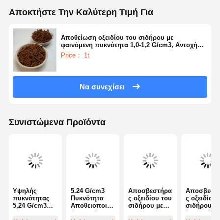
Αποκτήστε Την Καλύτερη Τιμή Για
Αποθείωση οξειδίου του σιδήρου με
φαινόμενη πυκνότητα 1,0-1,2 G/cm3, Αντοχή
στην τριβή ≤1% και τιμή pH 6-9 για
Price： 1t
αποτελεσματική απομάκρυνση H2S
Να συνεχίσει
Συνιστώμενα Προϊόντα
Υψηλής
5.24 G/cm3
Αποσβεστήρα
Αποσβεστ
πυκνότητας
Πυκνότητα
ς οξειδίου του
ς οξειδίου
5,24 G/cm3
Αποθειοποιητ
σιδήρου με
σιδήρου μ
Αποθειλιωτικ
ής οξειδίου
περιεκτικότητ
όγκο πόρω