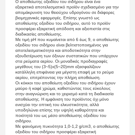
Ο αποθείωτης οξειδίου του σιδήρου είναι ένα
εξαιρετικά αποτελεσματικό προϊόν σχεδιασμένο για την
απομάκρυνση του θειούχου υδρογόνου σε διάφορες
βιομηχανικές εφαρμογές. Επίσης γνωστό ως
αποθείωτης οξειδίου του σιδήρου, αυτό το προϊόν
προσφέρει εξαιρετική απόδοση και αξιοπιστία στις
διαδικασίες αποθείωσης.
Με τιμή pH που κυμαίνεται από 6 έως 9, ο αποθείωτης
οξειδίου του σιδήρου είναι βελτιστοποιημένος για
αποτελεσματικότητα και αποδοτικότητα στην
εξουδετέρωση των όξινων συστατικών που υπάρχουν
στα ρεύματα αερίου. Οι μοναδικές προδιαγραφές
μεγέθους του (3~5)x(5~20)mm εξασφαλίζουν
κατάλληλη επιφάνεια για μέγιστη επαφή με το ρεύμα
αερίου, επιτρέποντας την πλήρη αποθείωση.
Οι κόκκοι του αποθείωτη οξειδίου του σιδήρου έχουν
μαύρο ή καφέ χρώμα, καθιστώντας τους εύκολους
στην αναγνώριση και το χειρισμό κατά τη διαδικασία
αποθείωσης. Η εμφάνιση του προϊόντος όχι μόνο
ενισχύει την οπτική του ελκυστικότητα, αλλά
υποδηλώνει επίσης την υψηλή καθαρότητα και
ποιότητά του ως μέσο αποθείωσης οξειδίου του
σιδήρου.
Με φαινόμενη πυκνότητα 1,0-1,2 g/cm3, ο αποθείωτης
οξειδίου του σιδήρου προσφέρει εξαιρετική