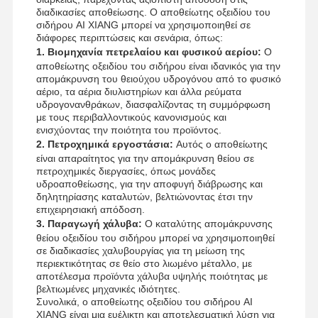
διαδικασίες αποθείωσης. Ο αποθείωτης οξειδίου του
σιδήρου AI XIANG μπορεί να χρησιμοποιηθεί σε
διάφορες περιπτώσεις και σενάρια, όπως:
1. Βιομηχανία πετρελαίου και φυσικού αερίου:
Ο
αποθείωτης οξειδίου του σιδήρου είναι ιδανικός για την
απομάκρυνση του θειούχου υδρογόνου από το φυσικό
αέριο, τα αέρια διυλιστηρίων και άλλα ρεύματα
υδρογονανθράκων, διασφαλίζοντας τη συμμόρφωση
με τους περιβαλλοντικούς κανονισμούς και
ενισχύοντας την ποιότητα του προϊόντος.
2. Πετροχημικά εργοστάσια:
Αυτός ο αποθείωτης
είναι απαραίτητος για την απομάκρυνση θείου σε
πετροχημικές διεργασίες, όπως μονάδες
υδροαποθείωσης, για την αποφυγή διάβρωσης και
δηλητηρίασης καταλυτών, βελτιώνοντας έτσι την
επιχειρησιακή απόδοση.
3. Παραγωγή χάλυβα:
Ο καταλύτης απομάκρυνσης
θείου οξειδίου του σιδήρου μπορεί να χρησιμοποιηθεί
σε διαδικασίες χαλυβουργίας για τη μείωση της
περιεκτικότητας σε θείο στο λιωμένο μέταλλο, με
αποτέλεσμα προϊόντα χάλυβα υψηλής ποιότητας με
βελτιωμένες μηχανικές ιδιότητες.
Συνολικά, ο αποθείωτης οξειδίου του σιδήρου AI
XIANG είναι μια ευέλικτη και αποτελεσματική λύση για