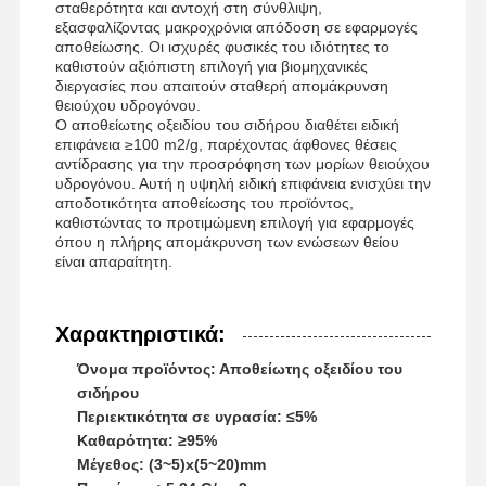
σταθερότητα και αντοχή στη σύνθλιψη,
εξασφαλίζοντας μακροχρόνια απόδοση σε εφαρμογές
αποθείωσης. Οι ισχυρές φυσικές του ιδιότητες το
καθιστούν αξιόπιστη επιλογή για βιομηχανικές
διεργασίες που απαιτούν σταθερή απομάκρυνση
θειούχου υδρογόνου.
Ο αποθείωτης οξειδίου του σιδήρου διαθέτει ειδική
επιφάνεια ≥100 m2/g, παρέχοντας άφθονες θέσεις
αντίδρασης για την προσρόφηση των μορίων θειούχου
υδρογόνου. Αυτή η υψηλή ειδική επιφάνεια ενισχύει την
αποδοτικότητα αποθείωσης του προϊόντος,
καθιστώντας το προτιμώμενη επιλογή για εφαρμογές
όπου η πλήρης απομάκρυνση των ενώσεων θείου
είναι απαραίτητη.
Χαρακτηριστικά:
Όνομα προϊόντος: Αποθείωτης οξειδίου του
σιδήρου
Περιεκτικότητα σε υγρασία: ≤5%
Αρχική
Προϊόντα
Βίντεο
Σχετικά Με
Καθαρότητα: ≥95%
Σελίδα
Εμάς
Μέγεθος: (3~5)x(5~20)mm