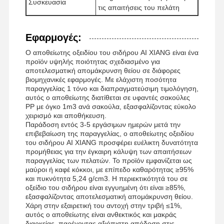
Συσκευασία
τις απαιτήσεις του πελάτη
Ανιονικό Polyacrylamide
μη ιονικό polyacrylamide
Εφαρμογές:
Ο αποθείωτης οξειδίου του σιδήρου AI XIANG είναι ένα
Σύνθετο λιπάσμα Προστατευτικός παράγοντας αργής απελευθέρωσης
προϊόν υψηλής ποιότητας σχεδιασμένο για
αποτελεσματική απομάκρυνση θείου σε διάφορες
Κατιονικό πολυακρυλαμίδιο
βιομηχανικές εφαρμογές. Με ελάχιστη ποσότητα
παραγγελίας 1 τόνο και διαπραγματεύσιμη τιμολόγηση,
αυτός ο αποθείωτης διατίθεται σε υφαντές σακούλες
Ζελιούχος παράγοντας για τη διάσπαση και την οξίνωση
PP με όγκο 1m3 ανά σακούλα, εξασφαλίζοντας εύκολο
χειρισμό και αποθήκευση.
Οργανισμός ιζηματοποίησης υψηλής θερμοκρασίας
Παράδοση εντός 3-5 εργάσιμων ημερών μετά την
επιβεβαίωση της παραγγελίας, ο αποθείωτης οξειδίου
Αποσβεστήρας
του σιδήρου AI XIANG προσφέρει ευέλικτη δυνατότητα
προμήθειας για την έγκαιρη κάλυψη των απαιτήσεων
παραγγελίας των πελατών. Το προϊόν εμφανίζεται ως
μαύροι ή καφέ κόκκοι, με επίπεδο καθαρότητας ≥95%
και πυκνότητα 5,24 g/cm3. Η περιεκτικότητά του σε
οξείδιο του σιδήρου είναι εγγυημένη ότι είναι ≥85%,
εξασφαλίζοντας αποτελεσματική απομάκρυνση θείου.
Χάρη στην εξαιρετική του αντοχή στην τριβή ≤1%,
αυτός ο αποθείωτης είναι ανθεκτικός και μακράς
διαρκείας, παρέχοντας αξιόπιστη απόδοση στις