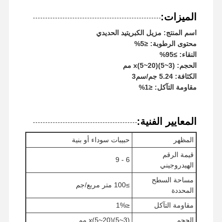
الميزات:
اسم المنتج: مزيل الكبريتيد الحديدي
محتوى الرطوبة: ≤5%
النقاء: ≥95%
الحجم: (3~5)x(5~20) مم
الكثافة: 5.24 جم/سم3
مقاومة التآكل: ≤1%
المعايير الفنية:
المظهر
حبيبات سوداء أو بنية
قيمة الرقم
6 - 9
الهيدروجيني
مساحة السطح
≥100 متر مربع/جم
المحددة
منزل
المنتجات
أشرطة فيديو
حول بنا
مقاومة التآكل
≤1%
الحجم
(3~5)x(5~20) مم