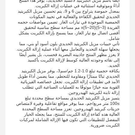
أيضًا باسم مزيل الكبريتيد لأكسيد الحديديك، يوفر هذا المنتج
أداءً وموثوقية استثنائية في عمليات إزالة الكبريت.
بمعدل حموضة يتراوح بين 6 و 9، يتم تحسين مزيل الكبريتيد
الحديدي لتحقيق الكفاءة والفعالية في تحييد المكونات
الحمضية الموجودة في تيارات الغاز. تضمن مواصفات حجمه
الفريدة (3~5)x(5~20) مم مساحة سطح مناسبة لتحقيق
أقصى اتصال مع تيار الغاز، مما يسمح بإزالة الكبريت بشكل
شامل.
تأتي حبيبات مزيل الكبريتيد الحديدي بلون أسود أو بني، مما
يجعلها سهلة التحديد والتعامل معها أثناء عملية إزالة الكبريت.
لا يعزز مظهر المنتج جاذبيته البصرية فحسب، بل يشير أيضًا
إلى نقائه وجودته العالية كوسط لإزالة الكبريت بأكسيد
الحديد.
بكثافة حجمية تبلغ 1.0-1.2 جم/سم3، يوفر مزيل الكبريتيد
الحديدي ثباتًا ممتازًا ومقاومة للتحطم، مما يضمن أداءً طويل
الأمد في تطبيقات إزالة الكبريت. تجعل خصائصه الفيزيائية
القوية منه خيارًا موثوقًا به للعمليات الصناعية التي تتطلب
إزالة ثابتة لكبريتيد الهيدروجين.
يتميز مزيل الكبريتيد الحديدي بمساحة سطح محددة تبلغ
≥100 متر مربع/جم، مما يوفر مواقع تفاعلية وفيرة لامتصاص
جزيئات كبريتيد الهيدروجين. تعزز مساحة السطح المحددة
العالية هذه كفاءة إزالة الكبريت للمنتج، مما يجعله الخيار
المفضل للتطبيقات التي تكون فيها الإزالة الشاملة لمركبات
الكبريت ضرورية.