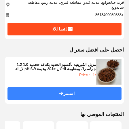
قرية جيانغوانغ، مدينة كيدو، مقاطعة لينزي، مدينة زيبو، مقاطعة
شاندونغ
+8613409089888
ﺎﺘﺼﻟ ﺍﻶﻧ
احصل على افضل سعر ل
مزيل الكبريتيد بأكسيد الحديد بكثافة حجمية 1.0-1.2
جم/سم3، ومقاومة للتآكل ≤1%، وقيمة pH 6-9 لإزالة
كبريتيد الهيدروجين بكفاءة
Price： 1t
استمر
المنتجات الموصى بها