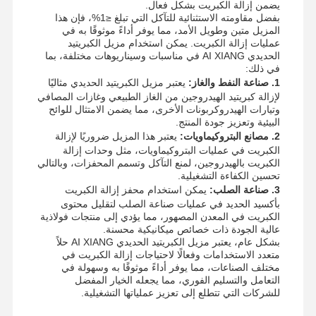
يضمن إزالة الكبريت بشكل فعال.
بفضل مقاومته الاستثنائية للتآكل التي تبلغ ≤1%، فإن هذا
بولي أكريلاميد غير أيوني
المزيل متين وطويل الأمد، مما يوفر أداءً موثوقًا به في
عمليات إزالة الكبريت. يمكن استخدام مزيل الكبريتيد
الأسمدة المركبة الوقائية ذات الإفراج البطيء
الحديدي AI XIANG في مناسبات وسيناريوهات مختلفة، بما
في ذلك:
بولي أكريلاميد الموجبة
1. صناعة النفط والغاز:
يعتبر مزيل الكبريتيد الحديدي مثاليًا
لإزالة كبريتيد الهيدروجين من الغاز الطبيعي وغازات المصافي
عامل الهلام للكسر في التحمض
وتيارات الهيدروكربونات الأخرى، مما يضمن الامتثال للوائح
البيئية وتعزيز جودة المنتج.
2. مصانع البتروكيماويات:
يعتبر هذا المزيل ضروريًا لإزالة
عامل الرواسب عالي الحرارة
الكبريت في عمليات البتروكيماويات، مثل وحدات إزالة
الكبريت بالهيدروجين، لمنع التآكل وتسمم المحفزات، وبالتالي
إزالة الكبريت
تحسين الكفاءة التشغيلية.
3. صناعة الصلب:
يمكن استخدام محفز إزالة الكبريت
بأكسيد الحديد في عمليات صناعة الصلب لتقليل محتوى
الكبريت في المعدن المصهور، مما يؤدي إلى منتجات فولاذية
عالية الجودة ذات خصائص ميكانيكية محسنة.
بشكل عام، يعتبر مزيل الكبريتيد الحديدي AI XIANG حلاً
متعدد الاستخدامات وفعالًا لاحتياجات إزالة الكبريت في
مختلف الصناعات، مما يوفر أداءً موثوقًا به وسهولة في
التعامل والتسليم الفوري، مما يجعله الخيار المفضل
للشركات التي تتطلع إلى تعزيز عملياتها التشغيلية.