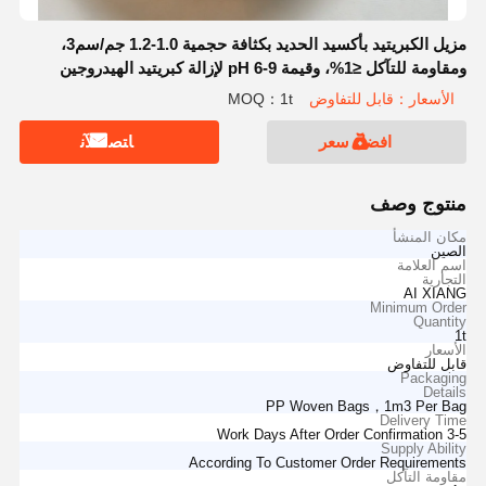
مزيل الكبريتيد بأكسيد الحديد بكثافة حجمية 1.0-1.2 جم/سم3،
ومقاومة للتآكل ≤1%، وقيمة pH 6-9 لإزالة كبريتيد الهيدروجين
بكفاءة
الأسعار：قابل للتفاوض
MOQ：1t
افضل سعر
ﺎﺘﺼﻟ ﺍﻶﻧ
منتوج وصف
مكان المنشأ
الصين
اسم العلامة
التجارية
AI XIANG
Minimum Order
Quantity
1t
الأسعار
قابل للتفاوض
Packaging
Details
PP Woven Bags，1m3 Per Bag
Delivery Time
3-5 Work Days After Order Confirmation
Supply Ability
According To Customer Order Requirements
مقاومة التآكل