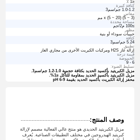
≤1 ٪
كثافة كبيرة
1.0-1.2 جم/سم3
مقاس
(3 ~ 5) x (5 ~ 20) مم
مساحة محددة
≥100 م2/جم
مظهر
حبيبات سوداء أو بنية
كثافة
5.24 جم/سم3
تطبيق
إزالة غاز H2S ومركبات الكبريت الأخرى من مجاري الغاز
قيمة درجة
الحموضة
6 - 9
تسليط الضوء:
,
مزيل الكبريتيد بأكسيد الحديد بكثافة حجمية 1.0-1.2 جم/سم3
,
مزيل الكبريتيد بأكسيد الحديد بمقاومة للتآكل ≤1%
محفز إزالة الكبريت بأكسيد الحديد بقيمة pH 6-9
وصف المنتج:
مزيل الكبريتيد الحديدي هو منتج عالي الفعالية مصمم لإزالة
كبريتيد الهيدروجين في مختلف التطبيقات الصناعية. يُعرف