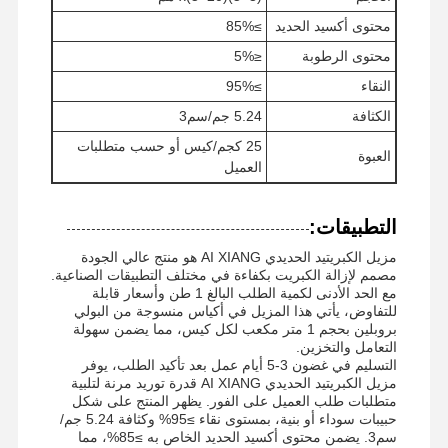
محتوى أكسيد الحديد
≥85%
محتوى الرطوبة
≤5%
جولة في
ضبط الجودة
أخبار
جميع القضايا
النقاء
المعمل
≥95%
الكثافة
5.24 جم/سم3
25 كجم/كيس أو حسب متطلبات
العبوة
العميل
طلب اقتباس
التطبيقات:
مزيل الكبريتيد الحديدي AI XIANG هو منتج عالي الجودة
مزيل الكبريت من أكسيد الحديد
مصمم لإزالة الكبريت بكفاءة في مختلف التطبيقات الصناعية.
مع الحد الأدنى لكمية الطلب البالغ 1 طن وأسعار قابلة
ديميثيلامينو إيثيل ميتاكريلات
للتفاوض، يأتي هذا المزيل في أكياس منسوجة من البولي
بروبلين بحجم 1 متر مكعب لكل كيس، مما يضمن سهولة
التعامل والتخزين.
ميثاكريلو أوكسي إيثيل تريميثيل أمونيوم كلوريد
التسليم في غضون 3-5 أيام عمل بعد تأكيد الطلب، يوفر
مزيل الكبريتيد الحديدي AI XIANG قدرة توريد مرنة لتلبية
أكريليو أوكسي إيثيل تريميثيل أمونيوم كلوريد
متطلبات طلب العميل على الفور. يظهر المنتج على شكل
حبيبات سوداء أو بنية، بمستوى نقاء ≥95% وكثافة 5.24 جم/
بولي أكريلاميد أنيوني
سم3. يضمن محتوى أكسيد الحديد الخاص به ≥85%، مما