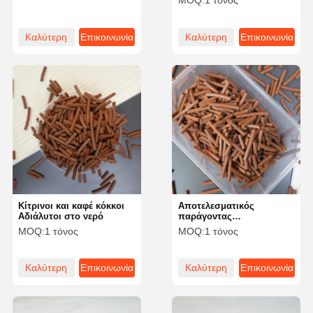
MOQ:
1 τόνος
εφαρμογές
Καλύτερη
Επικοινωνία
Καλύτερη
Επικοινωνία
τιμή
τιμή
Κίτρινοι και καφέ κόκκοι
Αποτελεσματικός
Αδιάλυτοι στο νερό
παράγοντας
αποσύλφρωσης για την
MOQ:
1 τόνος
MOQ:
1 τόνος
απομάκρυνση οσμών με
πυκνότητα 0,6-0,9 G/cm3
Καλύτερη
Επικοινωνία
Καλύτερη
Επικοινωνία
τιμή
τιμή