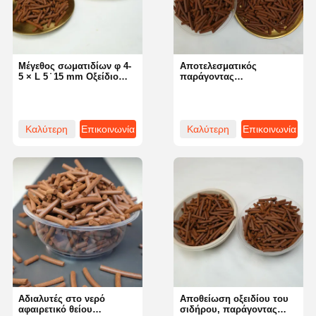
Μέγεθος σωματιδίων φ 4-
Αποτελεσματικός
5 × L 5 ̇ 15 mm Οξείδιο
παράγοντας
σιδήρου
αποσύλφρωσης σε
Αποθειφορικοποιητικό
κίτρινο και καφέ για τη
Οργανιστικό Μονάδα
συμμόρφωση με το
πυκνότητας 0,6-0,9 g/cm3
περιβάλλον
Καλύτερη
Επικοινωνία
Καλύτερη
Επικοινωνία
τιμή
τιμή
Αρχική
Προϊόντα
Βίντεο
Σχετικά Με
Σελίδα
Εμάς
Αδιαλυτές στο νερό
Αποθείωση οξειδίου του
αφαιρετικό θείου
σιδήρου, παράγοντας