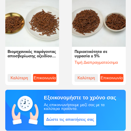
Βιομηχανικός παράγοντας
Περιεκτικότητα σε
αποσβερίωσης οξειδίου
υγρασία ≤ 5%
του σιδήρου Σφαιρική
Τιμή:
Διαπραγματεύσιμα
πυκνότητα 0,6-0,9g/cm3
Μέγεθος σωματιδίων Φ 4-
5 × L 515 mm
Καλύτερη
Επικοινωνία
Καλύτερη
Επικοινωνία
τιμή
τιμή
Εξοικονομήστε το χρόνο σας
Ας επικοινωνήσουμε μαζί σας με τα
καλύτερα προϊόντα.
Δώστε τις απαιτήσεις σας