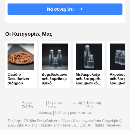
Να συνεχίσει
μη ιονικό polyacrylamide
Σύνθετο λιπάσμα Προστατευτικός παράγοντας αργής απελευθέρωσης
Οι Κατηγορίες Μας
Κατιονικό πολυακρυλαμίδιο
Ζελιούχος παράγοντας για τη διάσπαση και την οξίνωση
Οργανισμός ιζηματοποίησης υψηλής θερμοκρασίας
Αποσβεστήρας
Οξείδιο
Δυμεθυλαμινο
Μεθακρυλοξυ
Ακρυλοϋλο
Desulfurizer
αιθυλομεθακρ
αιθυλοτριμεθυ
αιθυλοτριμ
σιδήρου
υλικό
λοαμμωνικό
λοαμμωνικ
χλωρίδιο
χλωρίδιο
Αρχική
Περίπου
επαφή
Desktop
Σελίδα
εμείς
Site
Sitemap
Πολιτική μυστικότητας
Ποιότητα
Οξείδιο Desulfurizer σιδήρου
Κίνα εργοστάσιο.Copyright ©
2026 Zibo Aixiang Industry and Trade Co., Ltd.. All Rights Reserved.