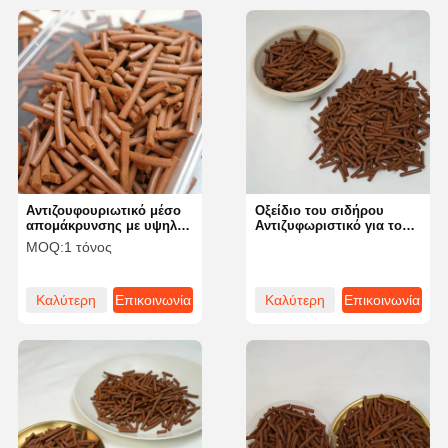
Αντιζουφουριωτικό μέσο
Οξείδιο του σιδήρου
απομάκρυνσης με υψηλή
Αντιζυφωριστικό για τον
περιεκτικότητα σε θειικό
καθαρισμό πετρελαίου
MOQ:
1 τόνος
υδρογόνο για
Αξία PH 6 έως 9 που
βιομηχανικές εφαρμογές
αποδεικνύει
αποτελεσματική απόδοση
Καλύτερη
Επικοινωνία
Καλύτερη
Επικοινωνία
τιμή
τιμή