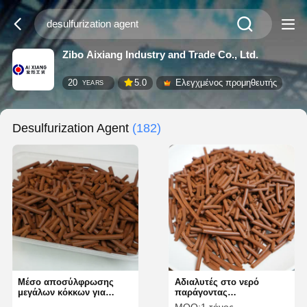
Zibo Aixiang Industry and Trade Co., Ltd.
20
5.0
Ελεγχμένος προμηθευτής
YEARS
Desulfurization Agent
(182)
Μέσο αποσύλφρωσης
Αδιαλυτές στο νερό
μεγάλων κόκκων για
παράγοντας
βιώσιμες βιομηχανικές
αποσύλφισης