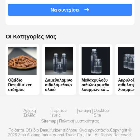
Να συνεχίσει
μη ιονικό polyacrylamide
Σύνθετο λιπάσμα Προστατευτικός παράγοντας αργής απελευθέρωσης
Οι Κατηγορίες Μας
Κατιονικό πολυακρυλαμίδιο
Ζελιούχος παράγοντας για τη διάσπαση και την οξίνωση
Οργανισμός ιζηματοποίησης υψηλής θερμοκρασίας
Αποσβεστήρας
Οξείδιο
Δυμεθυλαμινο
Μεθακρυλοξυ
Ακρυλοϋλο
Desulfurizer
αιθυλομεθακρ
αιθυλοτριμεθυ
αιθυλοτριμ
σιδήρου
υλικό
λοαμμωνικό
λοαμμωνικ
χλωρίδιο
χλωρίδιο
Αρχική
Περίπου
επαφή
Desktop
Σελίδα
εμείς
Site
Sitemap
Πολιτική μυστικότητας
Ποιότητα
Οξείδιο Desulfurizer σιδήρου
Κίνα εργοστάσιο.Copyright ©
2026 Zibo Aixiang Industry and Trade Co., Ltd.. All Rights Reserved.