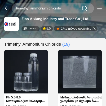
Zibo Aixiang Industry and Trade Co., Ltd.
20
5.0
Ελεγχμένος προμηθευτής
YEARS
Trimethyl Ammonium Chloride
(19)
Ph 5.0-8.0
Μεθακρυλοξυαιθυλοτριμεθυλο
Μετακρυλοξυαιθυλοτριμεθυλοαμμωνικό
χλωρίδιο με άχρωμο έως
χλωριούχο 5039-78-1
ανοιχτόκίτρινο υγρό και