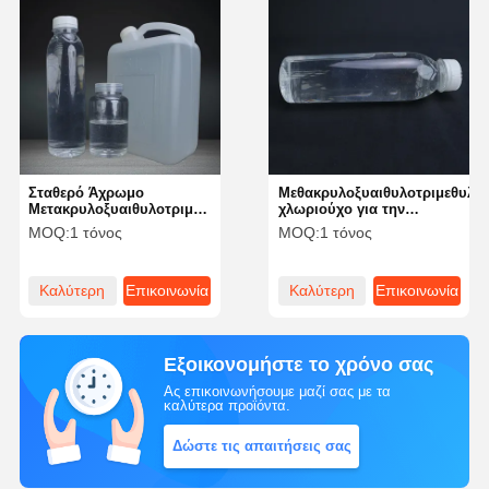
Σταθερό Άχρωμο
Μεθακρυλοξυαιθυλοτριμεθυλο
Μετακρυλοξυαιθυλοτριμεθυλοαμμωνικό
χλωριούχο για την
χλωρίδιο Matc Κατάσταση
επεξεργασία λυμάτων και
MOQ:
1 τόνος
MOQ:
1 τόνος
αποθήκευσης 6 μήνες
δέρματος
κάτω των 25\u2103 / 3
Καλύτερη
Επικοινωνία
Καλύτερη
Επικοινωνία
τιμή
τιμή
Εξοικονομήστε το χρόνο σας
Ας επικοινωνήσουμε μαζί σας με τα
καλύτερα προϊόντα.
Δώστε τις απαιτήσεις σας