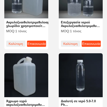
Ακρυλοξυαιθυλοτριμεθυλοαμμωνικό
Επεξεργασία νερού
χλωρίδιο χρησιμοποιείται
Ακρυλοξυαιθυλοτριμεθυλοαμμ
ως υδατοδιαλήσιμο
χλωρίδιο για την
MOQ:
1 τόνος
MOQ:
1 τόνος
πολυμερές σε πρόσθετα
παραγωγή φλοκλόντων
χαρτοποιίας, χημικά
πετρελαϊκών πεδίων κλπ.
Καλύτερη
Επικοινωνία
Καλύτερη
Επικοινωνία
τιμή
τιμή
Αρχική
Προϊόντα
Βίντεο
Σχετικά Με
Σελίδα
Εμάς
Άχρωμο υγρό
Διαλυτή σε νερό 5.0-7.0
ακρυλοξυαιθυλοτριμεθυλοαμμωνικό
Ph