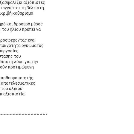
εξασφαλίζει αξιόπιστες
 εγγυάται τη βέλτιστη
ακριβή καθαρισμό
ηρό και δροσερό μέρος
 του ήλιου πρέπει να
 προσφέροντας ένα
η πυκνότητα ογκώματος
ιεργασίες.
στασης του
όπιστη λύση για την
τούν προτιμώμενη
 αποθειφοποιητής
ν αποτελεσματικές
 του υλικού
ι αξιοπιστία.