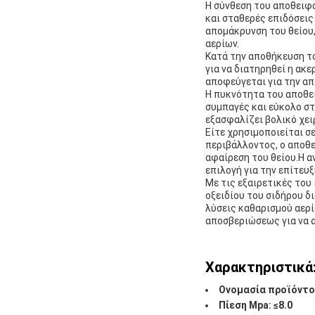
Η σύνθεση του αποθειφ
και σταθερές επιδόσεις
απομάκρυνση του θείου,
αερίων.
Κατά την αποθήκευση το
για να διατηρηθεί η ακ
αποφεύγεται για την α
Η πυκνότητα του αποθει
συμπαγές και εύκολο στ
εξασφαλίζει βολικό χει
Είτε χρησιμοποιείται σ
περιβάλλοντος, ο αποθε
αφαίρεση του θείου.Η 
επιλογή για την επίτευ
Με τις εξαιρετικές του
οξειδίου του σιδήρου δ
λύσεις καθαρισμού αερί
αποσβεριώσεως για να α
Χαρακτηριστικά
Ονομασία προϊόντο
Πίεση Mpa: ≤8.0