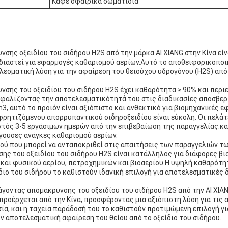
Καφέ σφαιρικά σωματίδια
σης οξειδίου του σιδήρου H2S από την μάρκα AI XIANG στην Κίνα είν
διαστεί για εφαρμογές καθαρισμού αερίων.Αυτό το αποθειφορικοποι
ελεσματική λύση για την αφαίρεση του θειούχου υδρογόνου (H2S) απ
σης του οξειδίου του σιδήρου H2S έχει καθαρότητα ≥ 90% και περιε
ασφαλίζοντας την αποτελεσματικότητά του στις διαδικασίες αποσβε
3, αυτό το προϊόν είναι αξιόπιστο και ανθεκτικό για βιομηχανικές ε
φρητιζόμενου απορρυπαντικού σιδηροξειδίου είναι εύκολη. Οι πελάτ
ντός 3-5 εργάσιμων ημερών από την επιβεβαίωση της παραγγελίας.κ
ίγουσες ανάγκες καθαρισμού αερίων.
ύ που μπορεί να ανταποκριθεί στις απαιτήσεις των παραγγελιών τω
ης του οξειδίου του σιδήρου H2S είναι κατάλληλος για διάφορες βι
και φυσικού αερίου, πετροχημικών και βιοαερίου.Η υψηλή καθαρότητ
διο του σιδήρου το καθιστούν ιδανική επιλογή για αποτελεσματικές
γοντας απομάκρυνσης του οξειδίου του σιδήρου H2S από την AI XIANG
ροέρχεται από την Κίνα, προσφέροντας μια αξιόπιστη λύση για τις 
ία, και η ταχεία παράδοσή του το καθιστούν προτιμώμενη επιλογή γι
 αποτελεσματική αφαίρεση του θείου από το οξείδιο του σιδήρου.