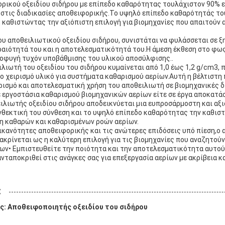
ορικού οξειδίου σιδήρου με επίπεδο καθαρότητας τουλάχιστον 90% 
 στις διαδικασίες αποθειφορικής.Το υψηλό επίπεδο καθαρότητάς του
 καθιστώντας την αξιόπιστη επιλογή για βιομηχανίες που απαιτούν 
υ αποθειλιωτικού οξειδίου σιδήρου, συνιστάται να φυλάσσεται σε ξ
εραιότητά του και η αποτελεσματικότητά του.Η άμεση έκθεση στο φως
ποφυγή τυχόν υποβάθμισης του υλικού αποσύλφισης..
λιωτή του οξειδίου του σιδήρου κυμαίνεται από 1,0 έως 1,2 g/cm3,
ο χειρισμό υλικό για συστήματα καθαρισμού αερίων.Αυτή η βέλτιστ
ρισμό και αποτελεσματική χρήση του αποθειλιωτή σε βιομηχανικές δ
ε εργοστάσια καθαρισμού βιομηχανικών αερίων είτε σε έργα αποκατά
ιλιωτής οξειδίου σιδήρου αποδεικνύεται μια ευπροσάρμοστη και αξι
ανθεκτική του σύνθεση και το υψηλό επίπεδο καθαρότητας την καθισ
ξη καθαρών και καθαρισμένων ροών αερίων.
 ικανότητες αποθειφορικής και τις ανώτερες επιδόσεις υπό πίεση,ο
ιακρίνεται ως η καλύτερη επιλογή για τις βιομηχανίες που αναζητού
ων• Εμπιστευθείτε την ποιότητα και την αποτελεσματικότητα αυτού
νταποκριθεί στις ανάγκες σας για επεξεργασία αερίων με ακρίβεια κα
:
ς: Αποθειφοποιητής οξειδίου του σιδήρου