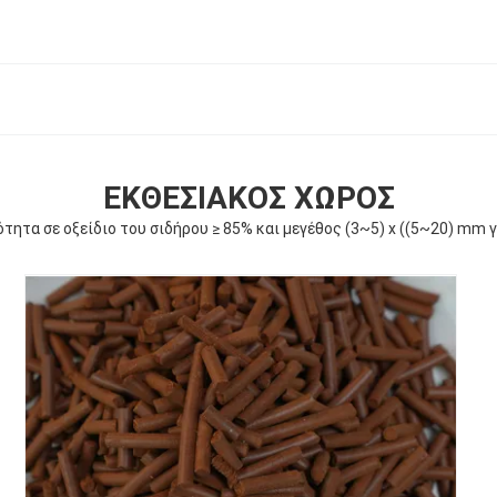
ΕΚΘΕΣΙΑΚΌΣ ΧΏΡΟΣ
τητα σε οξείδιο του σιδήρου ≥ 85% και μεγέθος (3~5) x ((5~20) mm