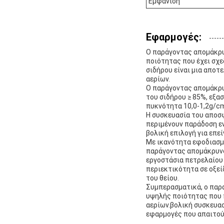
Εμφάνιση
Εφαρμογές:
Ο παράγοντας απομάκρυν
ποιότητας που έχει σχε
σιδήρου είναι μια αποτ
αερίων.
Ο παράγοντας απομάκρυν
του σιδήρου ≥ 85%, εξ
πυκνότητα 10,0-1,2g/cm
Η συσκευασία του αποσ
περιμένουν παράδοση ε
βολική επιλογή για επε
Με ικανότητα εφοδιασμο
παράγοντας απομάκρυνσ
εργοστάσια πετρελαίου 
περιεκτικότητα σε οξεί
του θείου.
Συμπερασματικά, ο παρά
υψηλής ποιότητας που π
αερίων.βολική συσκευασ
εφαρμογές που απαιτούν