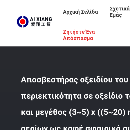
Σχετικά
Αρχική Σελίδα
Εμάς
Ζητήστε Ένα
Αρχική Σελίδα
/
Προϊόντα
/
Οξείδιο Desulfurizer Σιδήρο
Για Καθαρισμό Αερίων Ως Καφέ Σφαιρικά Σωματίδια
Απόσπασμα
Αποσβεστήρας οξειδίου του
περιεκτικότητα σε οξείδιο τ
και μεγέθος (3~5) x ((5~20)
αερίων ως καφέ σφαιρικά σ