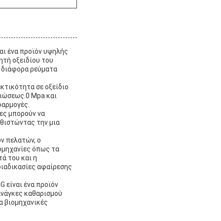
αι ένα προϊόν υψηλής
ητή οξειδίου του
ό διάφορα ρεύματα
κτικότητα σε οξείδιο
ριώσεως.0 Mpa και
φαρμογές.
ες μπορούν να
αθιστώντας την μια
ν πελατών, ο
ομηχανίες όπως τα
ά του και η
 διαδικασίες αφαίρεσης
 είναι ένα προϊόν
ανάγκες καθαρισμού
α βιομηχανικές