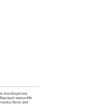
ι ένα εξαιρετικά
αθαρισμού αερίων.Με
ενώσεις θείου από