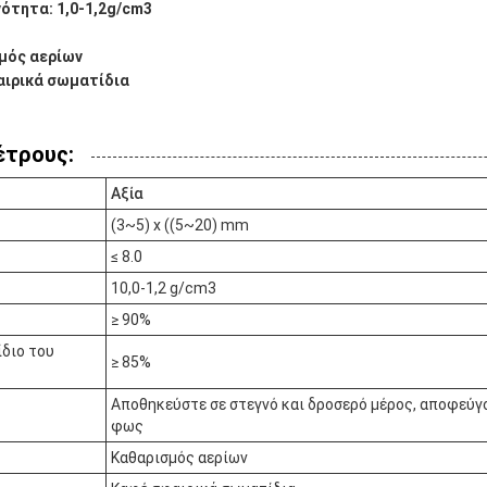
ότητα: 1,0-1,2g/cm3
μός αερίων
αιρικά σωματίδια
έτρους:
Αξία
(3~5) x ((5~20) mm
≤ 8.0
10,0-1,2 g/cm3
≥ 90%
ίδιο του
≥ 85%
Αποθηκεύστε σε στεγνό και δροσερό μέρος, αποφεύγ
φως
Καθαρισμός αερίων