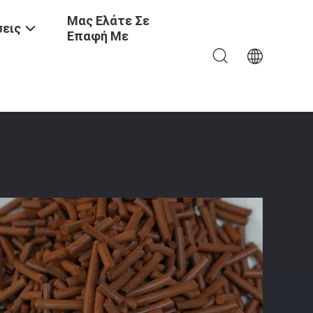
Μας Ελάτε Σε
εις
Επαφή Με
ιο Του Σιδήρου ≥ 85% Και Μεγέθος (3~5) X ((5~20) Mm