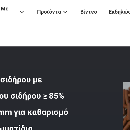
 Με
Προϊόντα
Βίντεο
Εκδηλώσ
υ
/
Αποσβεστήρας Οξειδίου Του Σιδήρου Με Περιεκτικότητα Σε Οξείδ
 σιδήρου με
ου σιδήρου ≥ 85%
 mm για καθαρισμό
ωματίδια