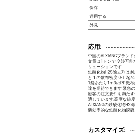
保存
適用する
外見
応用:
中国のAI XIANGブ
文量は1トンで,交渉可能
リューションです.
鉄酸化物H2S除去剤は,純
と 1 の散布密度.0-1
1袋あたり1m3のPP織
達を期待できます.緊急
顧客の注文要件を満たす
適しています.高度な純
AI XIANGの鉄酸化
装効率的な鉄酸化物脱硫
カスタマイズ: