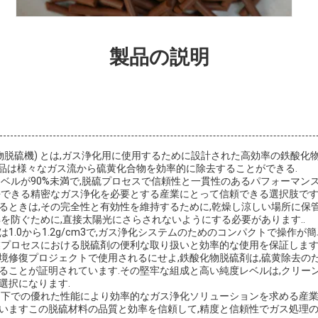
製品の説明
物脱硫機) とは,ガス浄化用に使用するために設計された高効率の鉄酸化
この製品は様々なガス流から硫黄化合物を効率的に除去することができる.
レベルが90%未満で,脱硫プロセスで信頼性と一貫性のあるパフォーマン
去できる精密なガス浄化を必要とする産業にとって信頼できる選択肢です
るときは,その完全性と有効性を維持するために,乾燥し涼しい場所に保
解を防ぐために,直接太陽光にさらされないようにする必要があります..
1.0から1.2g/cm3で,ガス浄化システムのためのコンパクトで操作が
業プロセスにおける脱硫剤の便利な取り扱いと効率的な使用を保証します
境修復プロジェクトで使用されるにせよ,鉄酸化物脱硫剤は,硫黄除去の
ることが証明されています.その堅牢な組成と高い純度レベルは,クリー
選択になります.
力下での優れた性能により効率的なガス浄化ソリューションを求める産
いますこの脱硫材料の品質と効率を信頼して,精度と信頼性でガス処理の