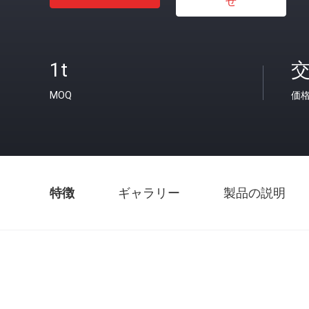
せ
1t
MOQ
価
特徴
ギャラリー
製品の説明