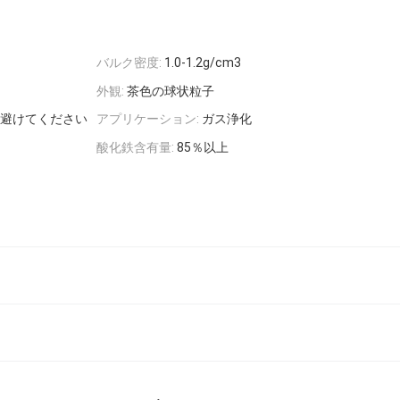
バルク密度:
1.0-1.2g/cm3
外観:
茶色の球状粒子
避けてください
アプリケーション:
ガス浄化
酸化鉄含有量:
85％以上