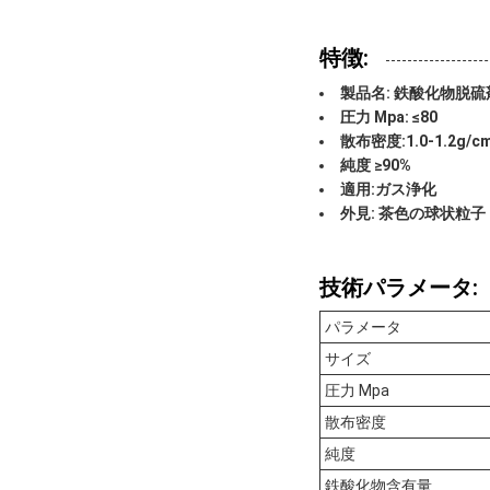
特徴:
製品名: 鉄酸化物脱硫
圧力 Mpa: ≤80
散布密度:1.0-1.2g/c
純度 ≥90%
適用:ガス浄化
外見: 茶色の球状粒子
技術パラメータ:
パラメータ
サイズ
圧力 Mpa
散布密度
純度
鉄酸化物含有量