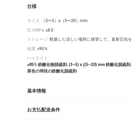
仕様
サイズ:
（3〜5）x（5〜20）mm
圧力MPa:
≤8.0
ストレージ:
乾燥した涼しい場所に保管して、直射日光を
純度:
≥90％
ハイライト:
,
,
≥85% 鉄酸化物脱硫剤
(3~5) x ((5~20) mm 鉄酸化脱硫剤
茶色の球状の鉄酸化脱硫剤
基本情報
お支払配送条件