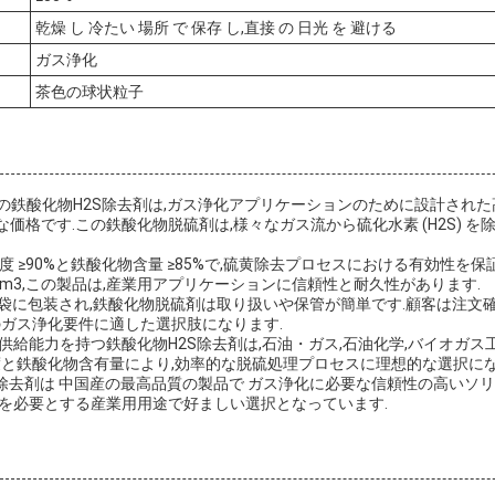
乾燥 し 冷たい 場所 で 保存 し,直接 の 日光 を 避ける
ガス浄化
茶色の球状粒子
ランドの鉄酸化物H2S除去剤は,ガス浄化アプリケーションのために設計され
な価格です.この鉄酸化物脱硫剤は,様々なガス流から硫化水素 (H2S) 
度 ≥90%と鉄酸化物含量 ≥85%で,硫黄除去プロセスにおける有効性を保証する
.2g/cm3,この製品は,産業用アプリケーションに信頼性と耐久性があります.
布袋に包装され,鉄酸化物脱硫剤は取り扱いや保管が簡単です.顧客は注文
のガス浄化要件に適した選択肢になります.
供給能力を持つ鉄酸化物H2S除去剤は,石油・ガス,石油化学,バイオガ
度と鉄酸化物含有量により,効率的な脱硫処理プロセスに理想的な選択にな
物H2S除去剤は 中国産の最高品質の製品で ガス浄化に必要な信頼性の高い
を必要とする産業用用途で好ましい選択となっています.