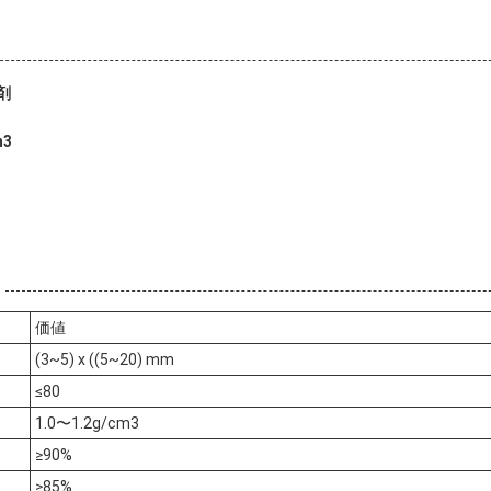
剤
m3
価値
(3~5) x ((5~20) mm
≤80
1.0〜1.2g/cm3
≥90%
≥85%