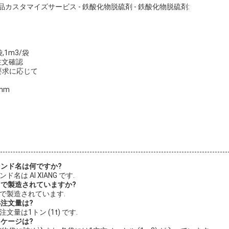
カスタマイズサービス - 鉄酸化物脱硫剤 - 鉄酸化物脱硫剤:
,1m3/袋
 注文確認
要求に応じて
 mm
ランド名は何ですか?
名は AI XIANG です.
こで製造されていますか?
国で製造されています.
小注文量は?
文量は1トン (1t) です.
ッケージは?