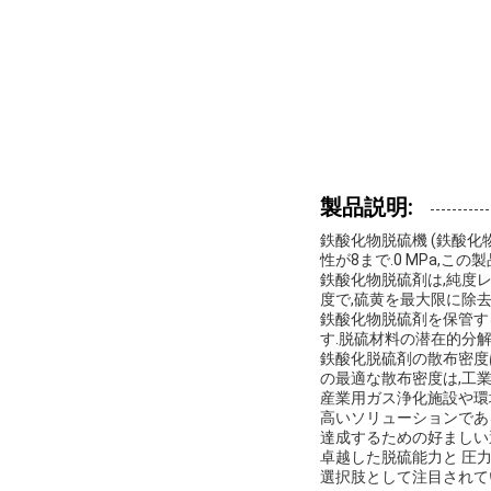
製品説明:
鉄酸化物脱硫機 (鉄酸化
性が8まで.0 MPa,
鉄酸化物脱硫剤は,純度
度で,硫黄を最大限に除
鉄酸化物脱硫剤を保管す
す.脱硫材料の潜在的分
鉄酸化脱硫剤の散布密度は
の最適な散布密度は,工
産業用ガス浄化施設や環
高いソリューションであ
達成するための好ましい
卓越した脱硫能力と 圧
選択肢として注目されて