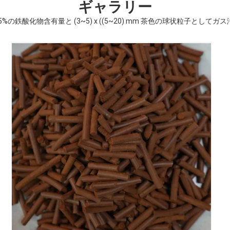
ギャラリー
5%の鉄酸化物含有量と (3~5) x ((5~20) mm 茶色の球状粒子として