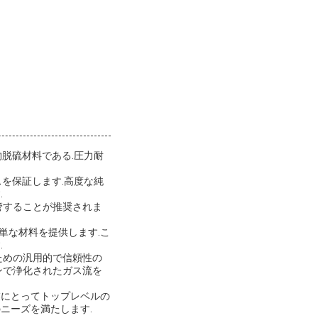
物脱硫材料である.圧力耐
スを保証します.高度な純
.
管することが推奨されま
簡単な材料を提供します.こ
.
ための汎用的で信頼性の
ンで浄化されたガス流を
業にとってトップレベルの
ニーズを満たします.