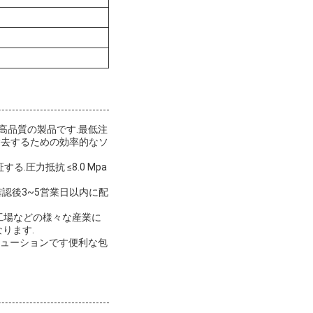
た高品質の製品です.最低注
を除去するための効率的なソ
.圧力抵抗 ≤8.0 Mpa
確認後3~5営業日以内に配
ス工場などの様々な産業に
ります.
ソリューションです便利な包