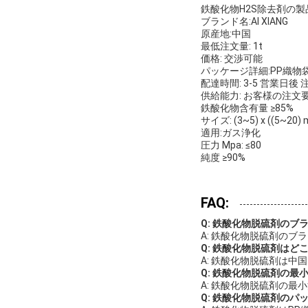
鉄酸化物H2S除去剤の製品
ブランド名:AI XIANG
原産地:中国
最低注文量: 1t
価格: 交渉可能
パッケージ詳細:PP織物袋
配達時間: 3-5 営業日後
供給能力: お客様の注文
鉄酸化物含有量 ≥85%
サイズ: (3~5) x ((5~20)
適用:ガス浄化
圧力 Mpa: ≤80
純度 ≥90%
FAQ:
Q: 鉄酸化物脱硫剤のブ
A: 鉄酸化物脱硫剤のブランド
Q: 鉄酸化物脱硫剤はど
A: 鉄酸化物脱硫剤は中
Q: 鉄酸化物脱硫剤の最
A: 鉄酸化物脱硫剤の最小注
Q: 鉄酸化物脱硫剤のパ