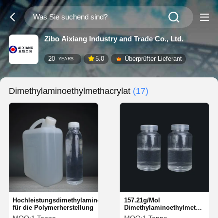
Zibo Aixiang Industry and Trade Co., Ltd.
20
5.0
Überprüfter Lieferant
YEARS
Dimethylaminoethylmethacrylat
(17)
Hochleistungsdimethylaminoethylmethacrylat
157.21g/Mol
für die Polymerherstellung
Dimethylaminoethylmethacryla
186°C Notwendiger Zusatz