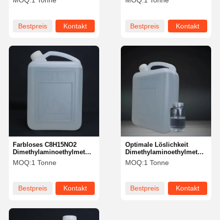
MOQ:
1 Tonne
MOQ:
1 Tonne
für eine optimale
Produkteffizienz
Bestpreis
Kontakt
Bestpreis
Kontakt
Farbloses C8H15NO2
Optimale Löslichkeit
Dimethylaminoethylmethacrylat
Dimethylaminoethylmethacryla
mit hohem Siedepunkt bei
DMAEMA mit einer
MOQ:
1 Tonne
MOQ:
1 Tonne
186°C
Wassermischbarkeit und
einem Refraktionsindex
von 1.439
Bestpreis
Kontakt
Bestpreis
Kontakt