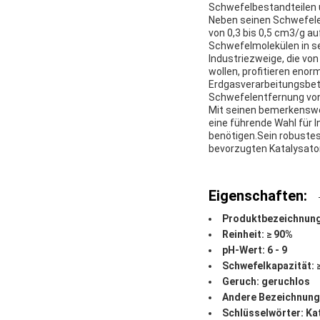
Schwefelbestandteilen u
Neben seinen Schwefele
von 0,3 bis 0,5 cm3/g au
Schwefelmolekülen in sei
Industriezweige, die vo
wollen, profitieren eno
Erdgasverarbeitungsbetr
Schwefelentfernung von
Mit seinen bemerkenswe
eine führende Wahl für 
benötigen.Sein robuste
bevorzugten Katalysato
Eigenschaften:
Produktbezeichnung
Reinheit: ≥ 90%
pH-Wert: 6 - 9
Schwefelkapazität: 
Geruch: geruchlos
Andere Bezeichnung:
Schlüsselwörter: Ka