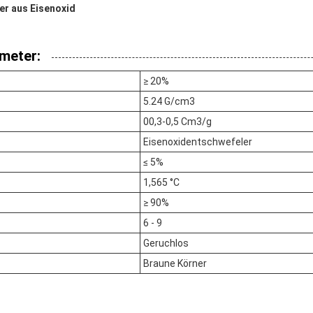
er aus Eisenoxid
meter:
≥ 20%
5.24 G/cm3
00,3-0,5 Cm3/g
Eisenoxidentschwefeler
≤ 5%
1,565 °C
≥ 90%
6 - 9
Geruchlos
Braune Körner