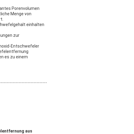
ikantes Porenvolumen
htliche Menge von
t.
hwefelgehalt einhalten
dungen zur
noxid-Entschwefeler
wefelentfernung
en es zu einem
elentfernung aus