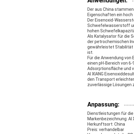
Anwendungen:
Der aus China stammend
Eigenschaften ein hoch 
Der Eisenoxid-Wassersto
Schwefelwasserstoff une
hohen Schwefelkapazität
Als Katalysator für die 
der petrochemischen Ind
gewährleistet Stabilitä
ist.
Für die Anwendung von E
einen pH-Bereich von 6-
Adsorptionsfläche und v
AI XIANG Eisenoxiddesul
den Transport erleichter
zuverlässige Lösungen 
Anpassung:
Dienstleistungen für di
Markenbezeichnung: AI 
Herkunftsort: China
Preis: verhandelbar