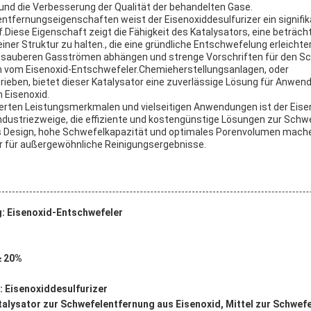
nd die Verbesserung der Qualität der behandelten Gase.
ntfernungseigenschaften weist der Eisenoxiddesulfurizer ein signif
f.Diese Eigenschaft zeigt die Fähigkeit des Katalysators, eine beträc
ner Struktur zu halten., die eine gründliche Entschwefelung erleichter
n sauberen Gasströmen abhängen und strenge Vorschriften für den Sc
rm vom Eisenoxid-Entschwefeler.Chemieherstellungsanlagen, oder
ieben, bietet dieser Katalysator eine zuverlässige Lösung für Anwen
 Eisenoxid.
rten Leistungsmerkmalen und vielseitigen Anwendungen ist der Eise
Industriezweige, die effiziente und kostengünstige Lösungen zur Sch
s Design, hohe Schwefelkapazität und optimales Porenvolumen mach
r für außergewöhnliche Reinigungsergebnisse.
: Eisenoxid-Entschwefeler
≥ 20%
 Eisenoxiddesulfurizer
talysator zur Schwefelentfernung aus Eisenoxid, Mittel zur Schwef