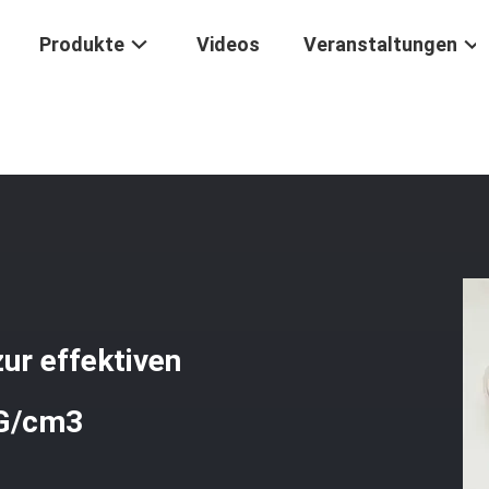
Produkte
Videos
Veranstaltungen
inheit ≥ 90% Eisenoxiddesulfurisiermittel Zur Effektiven Desulfurisie
zur effektiven
 G/cm3