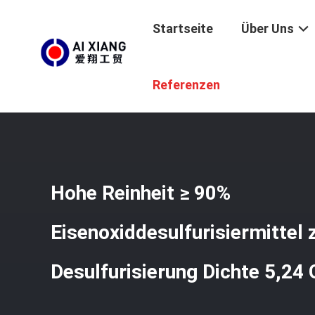
Startseite
Über Uns
Startseite
/
Produkte
/
Eisen-Oxid Desulfurizer
/
Hohe Re
Referenzen
Hohe Reinheit ≥ 90%
Eisenoxiddesulfurisiermittel 
Desulfurisierung Dichte 5,24