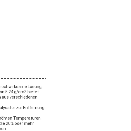
e hochwirksame Lösung,
von 5.24 g/cm3 bietet
en aus verschiedenen
alysator zur Entfernung
erhöhten Temperaturen.
 die 20% oder mehr
 von