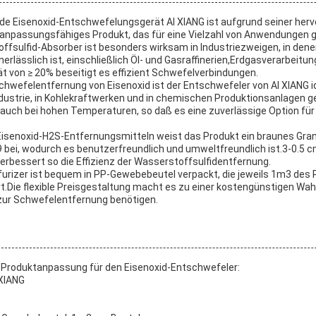
e Eisenoxid-Entschwefelungsgerät AI XIANG ist aufgrund seiner her
anpassungsfähiges Produkt, das für eine Vielzahl von Anwendungen ge
ffsulfid-Absorber ist besonders wirksam in Industriezweigen, in dene
rlässlich ist, einschließlich Öl- und Gasraffinerien,Erdgasverarbeitu
 von ≥ 20% beseitigt es effizient Schwefelverbindungen.
Schwefelentfernung von Eisenoxid ist der Entschwefeler von AI XIANG id
ustrie, in Kohlekraftwerken und in chemischen Produktionsanlagen g
t auch bei hohen Temperaturen, so daß es eine zuverlässige Option fü
isenoxid-H2S-Entfernungsmitteln weist das Produkt ein braunes Granu
9 bei, wodurch es benutzerfreundlich und umweltfreundlich ist.3-0.5 c
erbessert so die Effizienz der Wasserstoffsulfidentfernung.
furizer ist bequem in PP-Gewebebeutel verpackt, die jeweils 1m3 des
t.Die flexible Preisgestaltung macht es zu einer kostengünstigen Wahl
zur Schwefelentfernung benötigen.
e Produktanpassung für den Eisenoxid-Entschwefeler:
XIANG