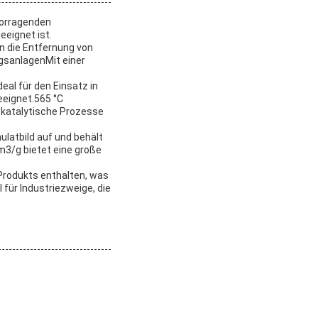
vorragenden
eignet ist.
n die Entfernung von
ngsanlagenMit einer
eal für den Einsatz in
eeignet.565 °C
r katalytische Prozesse
latbild auf und behält
m3/g bietet eine große
 Produkts enthalten, was
 für Industriezweige, die