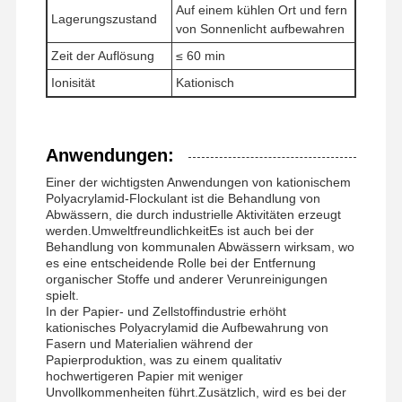
Auf einem kühlen Ort und fern
Lagerungszustand
von Sonnenlicht aufbewahren
Zeit der Auflösung
≤ 60 min
Fabrik Tour
Qualitätskont
Nachrichten
Alle Fälle
Rolle
Ionisität
Kationisch
Anwendungen:
Einer der wichtigsten Anwendungen von kationischem
Referenzen
Polyacrylamid-Flockulant ist die Behandlung von
Abwässern, die durch industrielle Aktivitäten erzeugt
werden.UmweltfreundlichkeitEs ist auch bei der
Eisen-Oxid Desulfurizer
Behandlung von kommunalen Abwässern wirksam, wo
es eine entscheidende Rolle bei der Entfernung
Dimethylaminoethylmethacrylat
organischer Stoffe und anderer Verunreinigungen
spielt.
In der Papier- und Zellstoffindustrie erhöht
Methacryloyloxyethyltrimethylammoniumchlorid
kationisches Polyacrylamid die Aufbewahrung von
Fasern und Materialien während der
Acryloyloxyethyltrimethylammoniumchlorid
Papierproduktion, was zu einem qualitativ
hochwertigeren Papier mit weniger
Anionisches Polyacrylamid
Unvollkommenheiten führt.Zusätzlich, wird es bei der