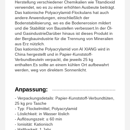
Herstellung verschiedener Chemikalien wie Titandioxid
verwendet, wo es zu einer erhöhten Ausbeute beiträgt.
nichtionogenes Polyacrylamid
Das kationische Polyacrylamid-Flockulans hat auch
andere Anwendungen, einschließlich der
Zusammengesetzte Düngemittel Langsam freisetzendes Schutzmittel
Bodenstabilisierung, wo es die Bodenerosion mildert
und die Stabilität von Baustellen verbessert.In der Öl-
Kationisches Polyacrylamid
und GasindustrieDarüber hinaus ist dieses Produkt in
der Bergbauindustrie für die Trennung von Mineralien
aus Erz nützlich.
Gellmittel zur Frakturierung der Säurebildung
Das kationische Polyacrylamid von AI XIANG wird in
China hergestellt und in Papier-Kunststoff-
Hochtemperatur-Sedimentationsmittel
Verbundbeuteln verpackt, die jeweils 25 kg
enthalten.Es sollte an einem kühlen Ort aufbewahrt
Verbrennungsmittel
werden, weg von direktem Sonnenlicht.
Anpassung:
- Verpackungsdetails: Papier-Kunststoff-Verbundtüten,
25 kg pro Tasche
- Typ: Flockelmittel, Polyacrylamid
- Löslichkeit: in Wasser löslich
- Auflösungszeit: ≤ 60 min
- Ionisität: Kationisch
- Haltbarkeit: 1 Jahr