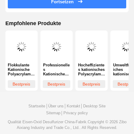
Fortsetzen
Empfohlene Produkte
Flokkulante
Professionelle
Hocheffiziente
Umweltfreu
Kationische
s
s kationisches
iches
Polyacrylamid
Kationisches
Polyacrylamid
kationisch
mit Ionisität
Polyacrylamid
-Flockulans
Polyacryla
-Flockulans
mit einer
zur
Bestpreis
Bestpreis
Bestpreis
Bestprei
für die
Haltbarkeit
Verbesser
Rohwasserbe
von 1 Jahr
der
handlung
und einer
Schlamme
Auflösungszei
ässerung 
t von ≤ 60
-verdickun
Startseite
Über uns
Kontakt
Desktop Site
Minuten
bei der
Sitemap
Privacy policy
Wasserbeh
dlung
Qualität
Eisen-Oxid Desulfurizer
China-Fabrik.Copyright © 2026 Zibo
Aixiang Industry and Trade Co., Ltd.. All Rights Reserved.