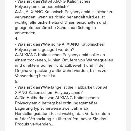
- Was ist das?
Ist AI XIANG Kationisches
Polyacrylamid unbedenklich?
A:
Ja, AI XIANG Kationisch Polyacrylamid ist sicher zu
verwenden, wenn es richtig behandelt wird.es ist
wichtig, alle Sicherheitsrichtlinien einzuhalten und
geeignete persönliche Schutzausrüstung zu
verwenden.
4.
- Was ist das?
Wie sollte AI XIANG Kationisches
Polyacrylamid gelagert werden?
A:
AI XIANG Kationisches Polyacrylamid sollte an
einem trockenen, kühlen Ort, fern von Wärmequellen
und direktem Sonnenlicht, aufbewahrt und in der
Originalverpackung aufbewahrt werden, bis es zur
Verwendung bereit ist.
5.
- Was ist das?
Wie lange ist die Haltbarkeit von AI
XIANG Kationischem Polyacrylamid?
A:
Die Haltbarkeit von AI XIANG Kationischem
Polyacrylamid beträgt bei ordnungsgemäßer
Lagerung typischerweise zwei Jahre ab
Herstellungsdatum.Es ist wichtig, das Verfallsdatum
auf der Verpackung zu überprüfen, bevor Sie das
Produkt verwenden..