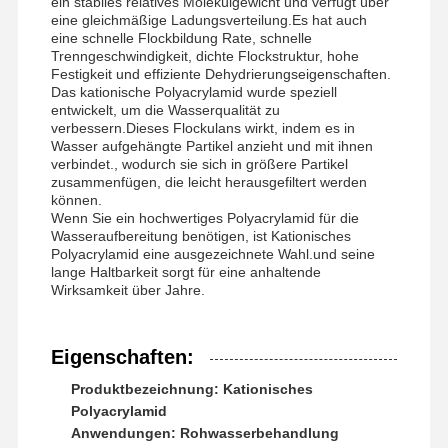
ein stabiles relatives Molekülgewicht und verfügt über
eine gleichmäßige Ladungsverteilung.Es hat auch
eine schnelle Flockbildung Rate, schnelle
Trenngeschwindigkeit, dichte Flockstruktur, hohe
Festigkeit und effiziente Dehydrierungseigenschaften.
Das kationische Polyacrylamid wurde speziell
entwickelt, um die Wasserqualität zu
verbessern.Dieses Flockulans wirkt, indem es in
Wasser aufgehängte Partikel anzieht und mit ihnen
verbindet., wodurch sie sich in größere Partikel
zusammenfügen, die leicht herausgefiltert werden
können.
Wenn Sie ein hochwertiges Polyacrylamid für die
Wasseraufbereitung benötigen, ist Kationisches
Polyacrylamid eine ausgezeichnete Wahl.und seine
lange Haltbarkeit sorgt für eine anhaltende
Wirksamkeit über Jahre.
Eigenschaften:
Produktbezeichnung: Kationisches
Polyacrylamid
Anwendungen: Rohwasserbehandlung