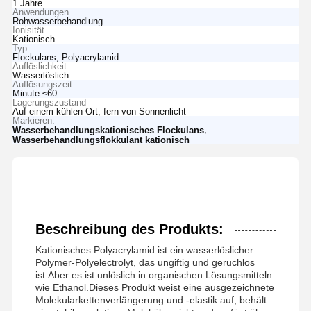
1 Jahre
Anwendungen
Rohwasserbehandlung
Ionisität
Kationisch
Typ
Flockulans, Polyacrylamid
Auflöslichkeit
Wasserlöslich
Auflösungszeit
Minute ≤60
Lagerungszustand
Auf einem kühlen Ort, fern von Sonnenlicht
Markieren:
,
Wasserbehandlungskationisches Flockulans
Wasserbehandlungsflokkulant kationisch
Beschreibung des Produkts:
Kationisches Polyacrylamid ist ein wasserlöslicher
Polymer-Polyelectrolyt, das ungiftig und geruchlos
ist.Aber es ist unlöslich in organischen Lösungsmitteln
wie Ethanol.Dieses Produkt weist eine ausgezeichnete
Molekularkettenverlängerung und -elastik auf, behält