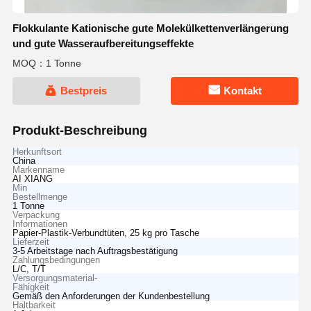
Flokkulante Kationische gute Molekülkettenverlängerung
und gute Wasseraufbereitungseffekte
MOQ：1 Tonne
Bestpreis
Kontakt
Produkt-Beschreibung
Herkunftsort
China
Markenname
AI XIANG
Min
Bestellmenge
1 Tonne
Verpackung
Informationen
Papier-Plastik-Verbundtüten, 25 kg pro Tasche
Lieferzeit
3-5 Arbeitstage nach Auftragsbestätigung
Zahlungsbedingungen
L/C, T/T
Versorgungsmaterial-
Fähigkeit
Gemäß den Anforderungen der Kundenbestellung
Haltbarkeit