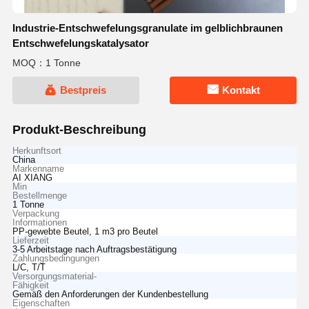
Industrie-Entschwefelungsgranulate im gelblichbraunen
Entschwefelungskatalysator
MOQ：1 Tonne
Bestpreis
Kontakt
Produkt-Beschreibung
Herkunftsort
China
Markenname
AI XIANG
Min
Bestellmenge
1 Tonne
Verpackung
Informationen
PP-gewebte Beutel, 1 m3 pro Beutel
Lieferzeit
3-5 Arbeitstage nach Auftragsbestätigung
Zahlungsbedingungen
L/C, T/T
Versorgungsmaterial-
Fähigkeit
Gemäß den Anforderungen der Kundenbestellung
Eigenschaften