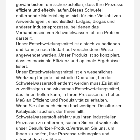
gewährleisten, um sicherzustellen, dass Ihre Prozesse
effizient und effektiv laufen.Dieses Schwefel
entfernende Material eignet sich für eine Vielzahl von
Anwendungen., einschließlich Erdgas, Biogas und
anderer Industrieprozesse, bei denen das
Vorhandensein von Schwefelwasserstoff ein Problem
darstellt.
Unser Entschwefelungsmittel ist einfach zu bedienen
und kann je nach Bedarf auf verschiedene Weise
angewendet werden.,Unser Produkt ist so konzipiert,
dass es maximale Effizienz und optimale Ergebnisse
liefert.
Unser Entschwefelungsmittel ist ein wesentliches
Werkzeug für jede industrielle Operation, bei der
Schwefelwasserstoff entfernt werden muss.Es ist ein
zuverlässiges und wirksames Entschwefelungsmittel,
das Ihnen helfen kann, in Ihren Prozessen ein hohes
Maß an Effizienz und Produktivität zu erhalten.
Wenn Sie also nach einem hochwertigen Desulfurizer-
Katalysator suchen, der Ihnen hilft,
Schwefelwasserstoff effektiv aus Ihren industriellen
Prozessen zu entfernen, suchen Sie nicht weiter als
unser Desulfurizer-Produkt.Vertrauen Sie uns, um
Ihnen zu helfen, Ihre Prozesse reibungslos und
effizient durchzuführen..