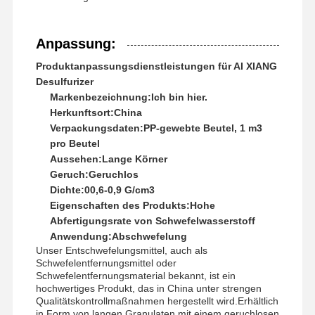
Anpassung:
Produktanpassungsdienstleistungen für AI XIANG
Desulfurizer
Markenbezeichnung:
Ich bin hier.
Herkunftsort:
China
Verpackungsdaten:
PP-gewebte Beutel, 1 m3
pro Beutel
Aussehen:
Lange Körner
Geruch:
Geruchlos
Dichte:
00,6-0,9 G/cm3
Eigenschaften des Produkts:
Hohe
Abfertigungsrate von Schwefelwasserstoff
Anwendung:
Abschwefelung
Unser Entschwefelungsmittel, auch als
Schwefelentfernungsmittel oder
Schwefelentfernungsmaterial bekannt, ist ein
hochwertiges Produkt, das in China unter strengen
Qualitätskontrollmaßnahmen hergestellt wird.Erhältlich
in Form von langen Granulaten mit einem geruchlosen