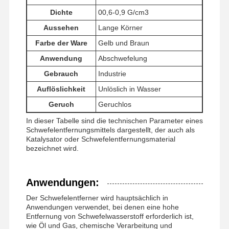
Dichte
00,6-0,9 G/cm3
Aussehen
Lange Körner
Fabrik Tour
Qualitätskont
Nachrichten
Alle Fälle
Farbe der Ware
Gelb und Braun
Rolle
Anwendung
Abschwefelung
Gebrauch
Industrie
Auflöslichkeit
Unlöslich in Wasser
Geruch
Geruchlos
Referenzen
In dieser Tabelle sind die technischen Parameter eines
Schwefelentfernungsmittels dargestellt, der auch als
Eisen-Oxid Desulfurizer
Katalysator oder Schwefelentfernungsmaterial
bezeichnet wird.
Dimethylaminoethylmethacrylat
Methacryloyloxyethyltrimethylammoniumchlorid
Anwendungen:
Der Schwefelentferner wird hauptsächlich in
Acryloyloxyethyltrimethylammoniumchlorid
Anwendungen verwendet, bei denen eine hohe
Entfernung von Schwefelwasserstoff erforderlich ist,
Anionisches Polyacrylamid
wie Öl und Gas, chemische Verarbeitung und