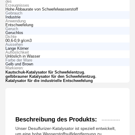
des
Erzeugnisses
Hohe Abbaurate von Schwefelwasserstoff
Gebrauch
Industrie
Anwendung
Entschwefelung
Geruch
Geruchlos
Dichte
00,6-0,9 g/cm3
Aussehen
Lange Körner
Auflöslichkeit
Unlöslich in Wasser
Farbe der Ware
Gelb und Brown
Markieren:
,
Kautschuk-Katalysator für Schwefelentzug
,
gelbbrauner Katalysator für den Schwefelentzug
Katalysator für die industrielle Entschwefelung
Beschreibung des Produkts:
Unser Desulfurizer-Katalysator ist speziell entwickelt,
um eine hohe Wasserstoffsulfidentfernung zu