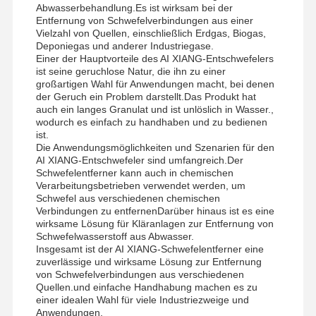
Abwasserbehandlung.Es ist wirksam bei der
nichtionogenes Polyacrylamid
Entfernung von Schwefelverbindungen aus einer
Vielzahl von Quellen, einschließlich Erdgas, Biogas,
Deponiegas und anderer Industriegase.
Zusammengesetzte Düngemittel Langsam freisetzendes Schutzmittel
Einer der Hauptvorteile des AI XIANG-Entschwefelers
ist seine geruchlose Natur, die ihn zu einer
Kationisches Polyacrylamid
großartigen Wahl für Anwendungen macht, bei denen
der Geruch ein Problem darstellt.Das Produkt hat
Gellmittel zur Frakturierung der Säurebildung
auch ein langes Granulat und ist unlöslich in Wasser.,
wodurch es einfach zu handhaben und zu bedienen
ist.
Hochtemperatur-Sedimentationsmittel
Die Anwendungsmöglichkeiten und Szenarien für den
AI XIANG-Entschwefeler sind umfangreich.Der
Verbrennungsmittel
Schwefelentferner kann auch in chemischen
Verarbeitungsbetrieben verwendet werden, um
Schwefel aus verschiedenen chemischen
Verbindungen zu entfernenDarüber hinaus ist es eine
wirksame Lösung für Kläranlagen zur Entfernung von
Schwefelwasserstoff aus Abwasser.
Insgesamt ist der AI XIANG-Schwefelentferner eine
zuverlässige und wirksame Lösung zur Entfernung
von Schwefelverbindungen aus verschiedenen
Quellen.und einfache Handhabung machen es zu
einer idealen Wahl für viele Industriezweige und
Anwendungen.