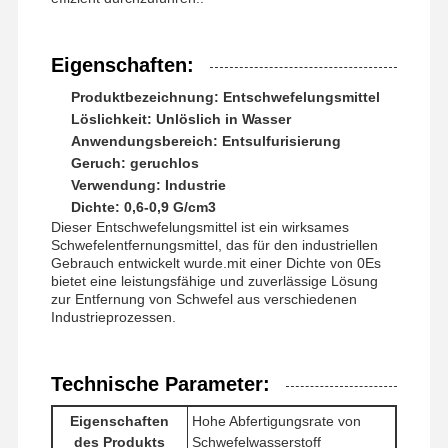
Eigenschaften:
Produktbezeichnung: Entschwefelungsmittel
Löslichkeit: Unlöslich in Wasser
Anwendungsbereich: Entsulfurisierung
Geruch: geruchlos
Verwendung: Industrie
Dichte: 0,6-0,9 G/cm3
Dieser Entschwefelungsmittel ist ein wirksames
Schwefelentfernungsmittel, das für den industriellen
Gebrauch entwickelt wurde.mit einer Dichte von 0Es
bietet eine leistungsfähige und zuverlässige Lösung
zur Entfernung von Schwefel aus verschiedenen
Industrieprozessen.
Technische Parameter:
Startseite
Produkte
Videos
Über Uns
Eigenschaften
Hohe Abfertigungsrate von
des Produkts
Schwefelwasserstoff