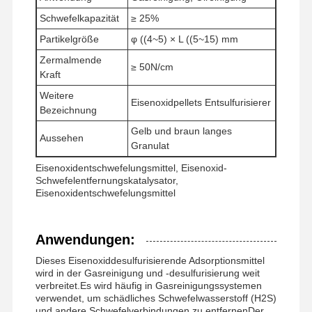
Schwefelkapazität
≥ 25%
Partikelgröße
φ ((4~5) × L ((5~15) mm
Fabrik Tour
Qualitätskont
Nachrichten
Alle Fälle
Zermalmende
Rolle
≥ 50N/cm
Kraft
Weitere
Eisenoxidpellets Entsulfurisierer
Bezeichnung
Gelb und braun langes
Aussehen
Referenzen
Granulat
Eisenoxidentschwefelungsmittel, Eisenoxid-
Schwefelentfernungskatalysator,
Eisen-Oxid Desulfurizer
Eisenoxidentschwefelungsmittel
Dimethylaminoethylmethacrylat
Anwendungen:
Methacryloyloxyethyltrimethylammoniumchlorid
Dieses Eisenoxiddesulfurisierende Adsorptionsmittel
Acryloyloxyethyltrimethylammoniumchlorid
wird in der Gasreinigung und -desulfurisierung weit
verbreitet.Es wird häufig in Gasreinigungssystemen
verwendet, um schädliches Schwefelwasserstoff (H2S)
Anionisches Polyacrylamid
und andere Schwefelverbindungen zu entfernenDer