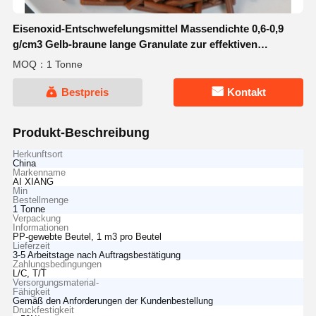
Eisenoxid-Entschwefelungsmittel Massendichte 0,6-0,9
g/cm3 Gelb-braune lange Granulate zur effektiven
Schwefelentfernung in Gasströmen
MOQ：1 Tonne
Bestpreis
Kontakt
Produkt-Beschreibung
Herkunftsort
China
Markenname
AI XIANG
Min
Bestellmenge
1 Tonne
Verpackung
Informationen
PP-gewebte Beutel, 1 m3 pro Beutel
Lieferzeit
3-5 Arbeitstage nach Auftragsbestätigung
Zahlungsbedingungen
L/C, T/T
Versorgungsmaterial-
Fähigkeit
Gemäß den Anforderungen der Kundenbestellung
Druckfestigkeit