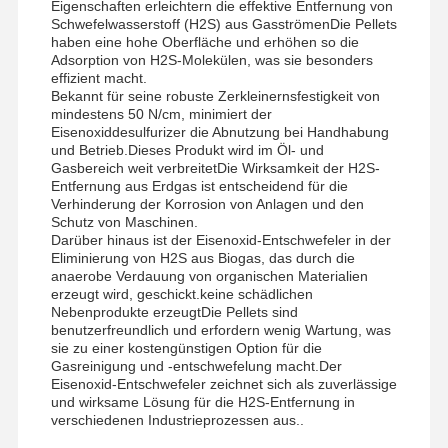
Eigenschaften erleichtern die effektive Entfernung von
Schwefelwasserstoff (H2S) aus GasströmenDie Pellets
haben eine hohe Oberfläche und erhöhen so die
Adsorption von H2S-Molekülen, was sie besonders
effizient macht.
Bekannt für seine robuste Zerkleinernsfestigkeit von
mindestens 50 N/cm, minimiert der
Eisenoxiddesulfurizer die Abnutzung bei Handhabung
und Betrieb.Dieses Produkt wird im Öl- und
Gasbereich weit verbreitetDie Wirksamkeit der H2S-
Entfernung aus Erdgas ist entscheidend für die
Verhinderung der Korrosion von Anlagen und den
Schutz von Maschinen.
Darüber hinaus ist der Eisenoxid-Entschwefeler in der
Eliminierung von H2S aus Biogas, das durch die
anaerobe Verdauung von organischen Materialien
erzeugt wird, geschickt.keine schädlichen
Nebenprodukte erzeugtDie Pellets sind
benutzerfreundlich und erfordern wenig Wartung, was
sie zu einer kostengünstigen Option für die
Gasreinigung und -entschwefelung macht.Der
Eisenoxid-Entschwefeler zeichnet sich als zuverlässige
und wirksame Lösung für die H2S-Entfernung in
verschiedenen Industrieprozessen aus..