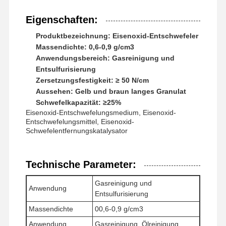
Eigenschaften:
Produktbezeichnung: Eisenoxid-Entschwefeler
Massendichte: 0,6-0,9 g/cm3
Anwendungsbereich: Gasreinigung und
Entsulfurisierung
Zersetzungsfestigkeit: ≥ 50 N/cm
Aussehen: Gelb und braun langes Granulat
Schwefelkapazität: ≥25%
Eisenoxid-Entschwefelungsmedium, Eisenoxid-
Entschwefelungsmittel, Eisenoxid-
Schwefelentfernungskatalysator
Technische Parameter:
Gasreinigung und
Anwendung
Entsulfurisierung
Startseite
Produkte
Videos
Über Uns
Massendichte
00,6-0,9 g/cm3
Anwendung
Gasreinigung, Ölreinigung