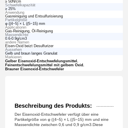
≥ 50N/cm
Schwefelkapazität
≥ 25%
Anwendung
Gasreinigung und Entsulfurisierung
Partikelgröße
φ ((4~5) × L ((5~15) mm
Applicationin
Gas-Reinigung, Öl-Reinigung
Massendichte
0.6-0.9g/cm3
andere Namen
Eisen-Oxid beizt Desulfurizer
Aussehen
Gelb und braun langes Granulat
Markieren:
,
Gelber Eisenoxid-Entschwefelungsmittel
,
Feinentschwefelungsmittel mit gelbem Oxid
Brauner Eisenoxid-Entschwefeler
Beschreibung des Produkts:
Der Eisenoxid-Entschwefeler verfügt über eine
Partikelgröße von φ ((4~5) × L ((5~15) mm und eine
Massendichte zwischen 0,6 und 0,9 g/cm3.Diese