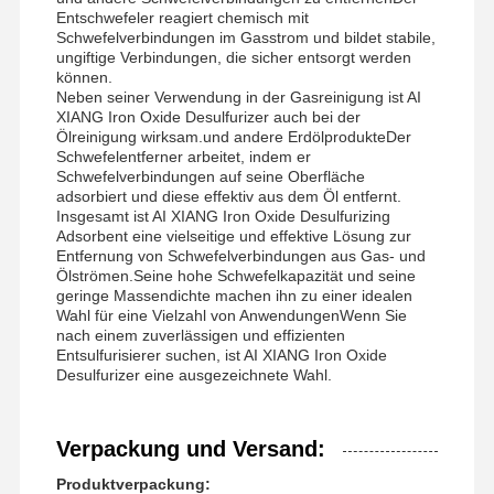
Entschwefeler reagiert chemisch mit
nichtionogenes Polyacrylamid
Schwefelverbindungen im Gasstrom und bildet stabile,
ungiftige Verbindungen, die sicher entsorgt werden
Zusammengesetzte Düngemittel Langsam freisetzendes Schutzmittel
können.
Neben seiner Verwendung in der Gasreinigung ist AI
XIANG Iron Oxide Desulfurizer auch bei der
Kationisches Polyacrylamid
Ölreinigung wirksam.und andere ErdölprodukteDer
Schwefelentferner arbeitet, indem er
Gellmittel zur Frakturierung der Säurebildung
Schwefelverbindungen auf seine Oberfläche
adsorbiert und diese effektiv aus dem Öl entfernt.
Hochtemperatur-Sedimentationsmittel
Insgesamt ist AI XIANG Iron Oxide Desulfurizing
Adsorbent eine vielseitige und effektive Lösung zur
Entfernung von Schwefelverbindungen aus Gas- und
Verbrennungsmittel
Ölströmen.Seine hohe Schwefelkapazität und seine
geringe Massendichte machen ihn zu einer idealen
Wahl für eine Vielzahl von AnwendungenWenn Sie
nach einem zuverlässigen und effizienten
Entsulfurisierer suchen, ist AI XIANG Iron Oxide
Desulfurizer eine ausgezeichnete Wahl.
Verpackung und Versand:
Produktverpackung: