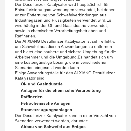
Der Desulfurizer-Katalysator wird hauptsächlich für
nichtionogenes Polyacrylamid
Entsulfurisierungsanwendungen verwendet, bei denen
er zur Entfernung von Schwefelverbindungen aus
Industriegasen und Flüssigkeiten verwendet wird.Es
Zusammengesetzte Düngemittel Langsam freisetzendes Schutzmittel
wird häufig in der Öl- und Gasindustrie verwendet,
sowie in chemischen Verarbeitungsbetrieben und
Kationisches Polyacrylamid
Raffinerien.
Der AI XIANG Desulfurizer Katalysator ist sehr effektiv,
Gellmittel zur Frakturierung der Säurebildung
um Schwefel aus diesen Anwendungen zu entfernen
und bietet eine saubere und sichere Umgebung für die
Arbeitnehmer und die Umgebung.Es handelt sich um
Hochtemperatur-Sedimentationsmittel
eine kostengünstige Lösung, die in verschiedenen
Szenarien eingesetzt werden kann..
Verbrennungsmittel
Einige Anwendungsfälle für den AI XIANG Desulfurizer
Katalysator sind:
Öl- und Gasindustrie
Anlagen für die chemische Verarbeitung
Raffinerien
Petrochemische Anlagen
Stromerzeugungsanlagen
Der Desulfurizer-Katalysator kann in einer Vielzahl von
Szenarien verwendet werden, darunter:
Abbau von Schwefel aus Erdgas