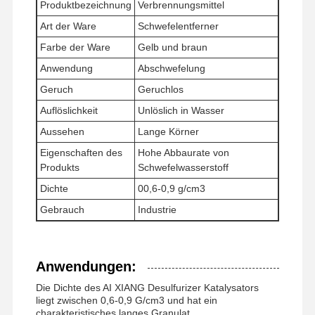
Produktbezeichnung
Verbrennungsmittel
Art der Ware
Schwefelentferner
Fabrik Tour
Qualitätskont
Nachrichten
Alle Fälle
Farbe der Ware
Gelb und braun
Rolle
Anwendung
Abschwefelung
Geruch
Geruchlos
Auflöslichkeit
Unlöslich in Wasser
Aussehen
Lange Körner
Referenzen
Eigenschaften des
Hohe Abbaurate von
Produkts
Schwefelwasserstoff
Eisen-Oxid Desulfurizer
Dichte
00,6-0,9 g/cm3
Gebrauch
Industrie
Dimethylaminoethylmethacrylat
Methacryloyloxyethyltrimethylammoniumchlorid
Anwendungen:
Acryloyloxyethyltrimethylammoniumchlorid
Die Dichte des AI XIANG Desulfurizer Katalysators
liegt zwischen 0,6-0,9 G/cm3 und hat ein
Anionisches Polyacrylamid
charakteristisches langes Granulat.