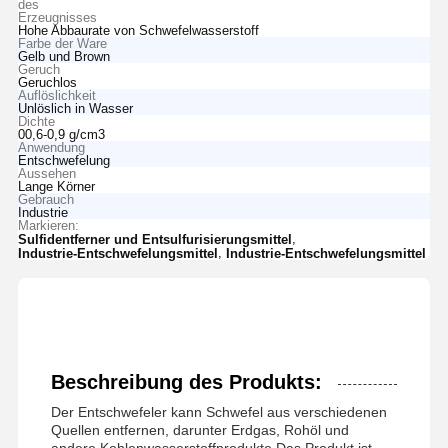
des
Erzeugnisses
Hohe Abbaurate von Schwefelwasserstoff
Farbe der Ware
Gelb und Brown
Geruch
Geruchlos
Auflöslichkeit
Unlöslich in Wasser
Dichte
00,6-0,9 g/cm3
Anwendung
Entschwefelung
Aussehen
Lange Körner
Gebrauch
Industrie
Markieren:
,
Sulfidentferner und Entsulfurisierungsmittel
,
Industrie-Entschwefelungsmittel
Industrie-Entschwefelungsmittel
Beschreibung des Produkts:
Der Entschwefeler kann Schwefel aus verschiedenen
Quellen entfernen, darunter Erdgas, Rohöl und
andere Kohlenwasserstoffprodukte.Das Produkt ist