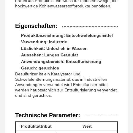
braunDas Produkt ist ein Muss für Industriezweige, die
hochwertige Kohlenwasserstoffprodukte benötigen.
Eigenschaften:
Produktbezeichnung: Entschwefelungsmittel
Verwendung: Industrie
Löslichkeit: Unlöslich in Wasser
Aussehen: Langes Granulat
Anwendungsbereich: Entsulfurisierung
Geruch: geruchlos
Desulfurizer ist ein Katalysator und
Schwefelentfernungsmaterial, das in industriellen
Anwendungen verwendet wird.Entsulfurisiermittel
werden hauptsächlich zur Entsulfurisierung verwendet
und sind geruchlos.
Technische Parameter:
Startseite
Produkte
Videos
Über Uns
Produktattribut
Wert