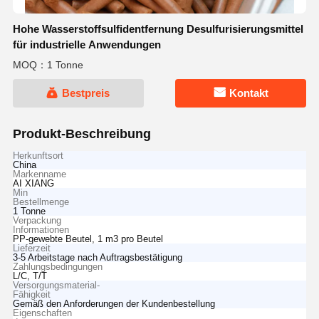
Hohe Wasserstoffsulfidentfernung Desulfurisierungsmittel
für industrielle Anwendungen
MOQ：1 Tonne
Bestpreis
Kontakt
Produkt-Beschreibung
Herkunftsort
China
Markenname
AI XIANG
Min
Bestellmenge
1 Tonne
Verpackung
Informationen
PP-gewebte Beutel, 1 m3 pro Beutel
Lieferzeit
3-5 Arbeitstage nach Auftragsbestätigung
Zahlungsbedingungen
L/C, T/T
Versorgungsmaterial-
Fähigkeit
Gemäß den Anforderungen der Kundenbestellung
Eigenschaften