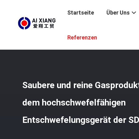
Startseite
Über Uns
Startseite
/
Produkte
/
Eisen-Oxid Desulfurizer
/
Sauber
Referenzen
Saubere und reine Gasprodukt
dem hochschwefelfähigen
Entschwefelungsgerät der SD