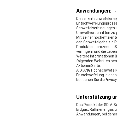
Anwendungen:
Dieser Entschwefeler ei
Entschwefelungsprozess 
Schwefelverbindungen in
Umweltvorschriften zu g
Mit seiner hocheffizie
den Schwefelgehalt in 
ProduktionsprozessesSei
verringern und die Lebe
Weitere Informationen ü
folgenden Websites bes
Aktionen
Seite.
AI XIANG Hochschwefelka
Entschwefelung in der p
besuchen Sie die
Privox
Unterstützung un
Das Produkt der SD-A-Se
Erdgas, Raffineriengas 
Anwendungen, bei denen