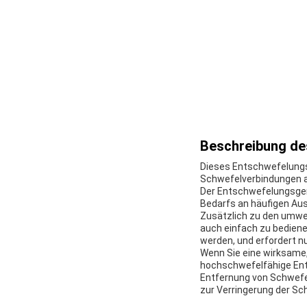
Beschreibung de
Dieses Entschwefelungsm
Schwefelverbindungen au
Der Entschwefelungsgerä
Bedarfs an häufigen Aust
Zusätzlich zu den umwe
auch einfach zu bedienen
werden, und erfordert n
Wenn Sie eine wirksame,
hochschwefelfähige Ents
Entfernung von Schwefel
zur Verringerung der S