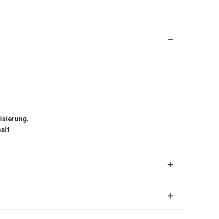
,
risierung
alt