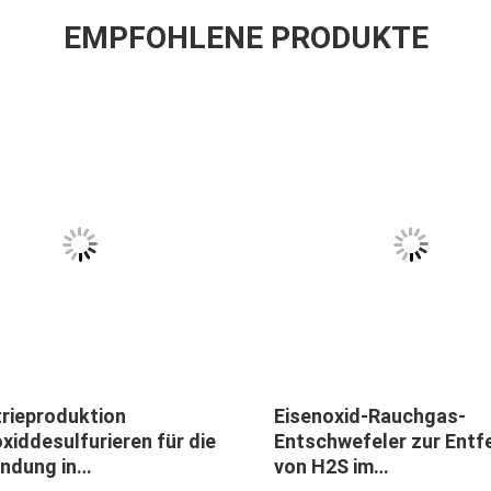
EMPFOHLENE PRODUKTE
trieproduktion
Eisenoxid-Rauchgas-
xiddesulfurieren für die
Entschwefeler zur Entf
ndung in
von H2S im