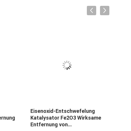
Eisenoxid-Entschwefelung
Eise
ernung
Katalysator Fe2O3 Wirksame
Entf
Entfernung von
Indu