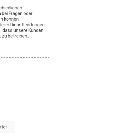
chiedlichen
 bei Fragen oder
en können..
derer Dienstleistungen
en, dass unsere Kunden
 zu betreiben..
ator