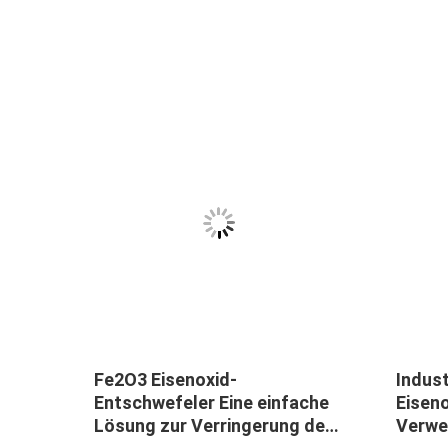
Fe2O3 Eisenoxid-
Indus
d
Entschwefeler Eine einfache
Eiseno
Lösung zur Verringerung der
Verwe