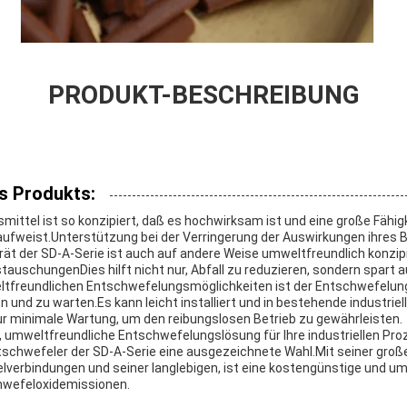
PRODUKT-BESCHREIBUNG
s Produkts:
ittel ist so konzipiert, daß es hochwirksam ist und eine große Fähigk
fweist.Unterstützung bei der Verringerung der Auswirkungen ihres B
t der SD-A-Serie ist auch auf andere Weise umweltfreundlich konzipi
auschungenDies hilft nicht nur, Abfall zu reduzieren, sondern spart a
ltfreundlichen Entschwefelungsmöglichkeiten ist der Entschwefelun
 und zu warten.Es kann leicht installiert und in bestehende industriel
ur minimale Wartung, um den reibungslosen Betrieb zu gewährleisten.
 umweltfreundliche Entschwefelungslösung für Ihre industriellen Pro
chwefeler der SD-A-Serie eine ausgezeichnete Wahl.Mit seiner große
verbindungen und seiner langlebigen, ist eine kostengünstige und u
chwefeloxidemissionen.