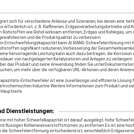
gnet sich für verschiedene Anlässe und Szenarien, bei denen eine tief
erforderlich ist, z. B. Raffinerien, Erdgasverarbeitungsbetriebe und 
 Rohstoffen wie Rohöl wirksam entfernen, Erdgas und Kohlegas, um d
ewährleisten und die Produktqualität zu verbessern.
nten Entschwefelungskapazität kann AI XIANG-Schwefelentlösung mit 
Rohstoffen signifikant reduzieren,Verbesserung der Gesamtwirksamke
ne hervorragende Leistung kann auch dazu beitragen, die Korrosion 
nsdauer von nachgelagerten Katalysatoren und Anlagen zu verlängern.
ber das Produkt und seine Anwendung finden Sie unter
Dokumentatio
uchen, um mehr über die verfügbaren URL-Aktionen und deren Anwend
pazitäts-Entschwefeler ist eine zuverlässige und effiziente Lösung fü
etrochemischen Industrie.Weitere Informationen zum Produkt und sei
y Hauptseite
.
d Dienstleistungen:
rie mit hoher Schwefelkapazität ist darauf ausgelegt, hohe Schwefe
und flüssigen Kohlenwasserstoffströmen zu entfernen.Es ist eine ho
 die Schwefelentfernung entscheidend ist, einschließlich Erdgasver