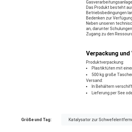
Gasverarbeitungsanlagen
Das Produkt besteht aus
Betriebsbedingungen lan
Bedenken zur Verfügung,
Neben unseren technisc
an, darunter Schulungen
Zugang zu den Ressourcen
Verpackung und 
Produktverpackung:
Plastiktüten mit ein
500 kg große Tasche
Versand:
In Behältern verschif
Lieferung per See od
Größe und Tag:
Katalysator zur Schwefelentfer