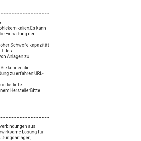
e
Kohlekemikalien.Es kann
ie Einhaltung der
hoher Schwefelkapazität
it des
von Anlagen zu
n
Sie können die
ung zu erfahren:
URL-
r die tiefe
nem HerstellerBitte
lverbindungen aus
chwirksame Lösung für
süßungsanlagen,