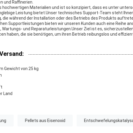
 und Raffinerien.
 hochwertigen Materialien und ist so konzipiert, dass es unter unters
glebige Leistung bietet.Unser technisches Support-Team steht Ihnen
 die während der Installation oder des Betriebs des Produkts auftret
hen Supportleistungen bieten wir unseren Kunden auch eine Reihe an
, Wartungs- und Reparaturleistungen.Unser Ziel ist es, sicherzustell
 haben, die sie benötigen, um ihren Betrieb reibungslos und effizient
Versand:
em Gewicht von 25 kg
n
ft
er Land
nung
Pellets aus Eisenoxid
Entschwefelungskatalys