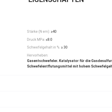
Stärke (N em):
≥40
Druck MPa:
≤8.0
Schwefelgehalt in %:
≥ 30
Hervorheben:
,
Gasentschwefeler
Katalysator für die Gasdesulfu
Schwefelentflutungsmittel mit hohem Schwefelgeh