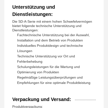
Unterstützung und
nichtionogenes Polyacrylamid
Dienstleistungen:
Zusammengesetzte Düngemittel Langsam freisetzendes Schutzmittel
Die SD-A-Serie mit einem hohen Schwefelvermögen
bietet folgende technische Unterstützung und
Kationisches Polyacrylamid
Dienstleistungen:
Fachtechnische Unterstützung bei der Auswahl,
Gellmittel zur Frakturierung der Säurebildung
Installation und dem Betrieb von Produkten
Individuelles Produktdesign und technische
Hochtemperatur-Sedimentationsmittel
Lösungen
Technische Unterstützung vor Ort und
Verbrennungsmittel
Fehlerbehebung
Schulungsleistungen für die Wartung und
Optimierung von Produkten
Regelmäßige Leistungsüberprüfungen und
Empfehlungen für eine optimale Produktleistung
Verpackung und Versand:
Produktverpackung: