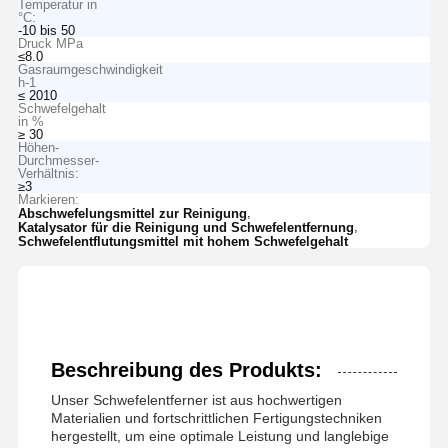
Temperatur in
°C:
-10 bis 50
Druck MPa
≤8.0
Gasraumgeschwindigkeit
h-1
≤ 2010
Schwefelgehalt
in %
≥ 30
Höhen-
Durchmesser-
Verhältnis:
≥3
Markieren:
,
Abschwefelungsmittel zur Reinigung
,
Katalysator für die Reinigung und Schwefelentfernung
Schwefelentflutungsmittel mit hohem Schwefelgehalt
Beschreibung des Produkts:
Unser Schwefelentferner ist aus hochwertigen
Materialien und fortschrittlichen Fertigungstechniken
hergestellt, um eine optimale Leistung und langlebige