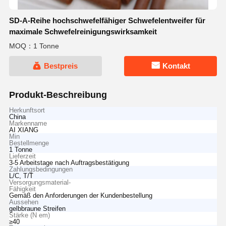
SD-A-Reihe hochschwefelfähiger Schwefelentweifer für
maximale Schwefelreinigungswirksamkeit
MOQ：1 Tonne
Bestpreis
Kontakt
Produkt-Beschreibung
Herkunftsort
China
Markenname
AI XIANG
Min
Bestellmenge
1 Tonne
Lieferzeit
3-5 Arbeitstage nach Auftragsbestätigung
Zahlungsbedingungen
L/C, T/T
Versorgungsmaterial-
Fähigkeit
Gemäß den Anforderungen der Kundenbestellung
Aussehen
gelbbraune Streifen
Stärke (N em)
≥40