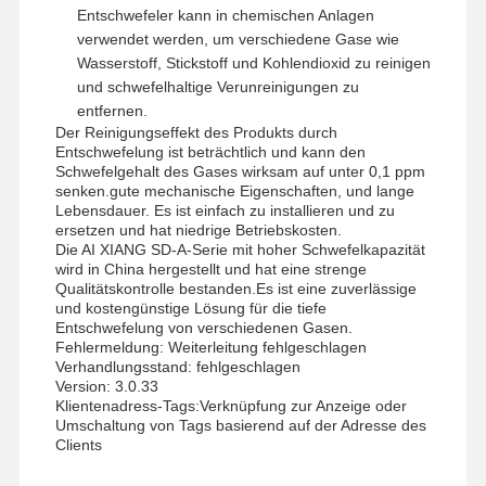
Entschwefeler kann in chemischen Anlagen
verwendet werden, um verschiedene Gase wie
Wasserstoff, Stickstoff und Kohlendioxid zu reinigen
Fabrik Tour
Qualitätskont
Nachrichten
Alle Fälle
und schwefelhaltige Verunreinigungen zu
Rolle
entfernen.
Der Reinigungseffekt des Produkts durch
Entschwefelung ist beträchtlich und kann den
Schwefelgehalt des Gases wirksam auf unter 0,1 ppm
senken.gute mechanische Eigenschaften, und lange
Lebensdauer. Es ist einfach zu installieren und zu
Referenzen
ersetzen und hat niedrige Betriebskosten.
Die AI XIANG SD-A-Serie mit hoher Schwefelkapazität
wird in China hergestellt und hat eine strenge
Qualitätskontrolle bestanden.Es ist eine zuverlässige
Eisen-Oxid Desulfurizer
und kostengünstige Lösung für die tiefe
Entschwefelung von verschiedenen Gasen.
Dimethylaminoethylmethacrylat
Fehlermeldung: Weiterleitung fehlgeschlagen
Verhandlungsstand: fehlgeschlagen
Methacryloyloxyethyltrimethylammoniumchlorid
Version: 3.0.33
Klientenadress-Tags:
Verknüpfung zur Anzeige oder
Acryloyloxyethyltrimethylammoniumchlorid
Umschaltung von Tags basierend auf der Adresse des
Clients
Anionisches Polyacrylamid