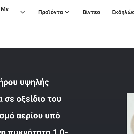
 Με
Προϊόντα
Βίντεο
Εκδηλώσ
υ
/
Αποθείωση Οξειδίου Του Σιδήρου Υψηλής Απόδοσης Με Περιεκτικό
-1,2g/cm3
δήρου υψηλής
 σε οξείδιο του
ισμό αερίου υπό
νη πυκνότητα 1,0-