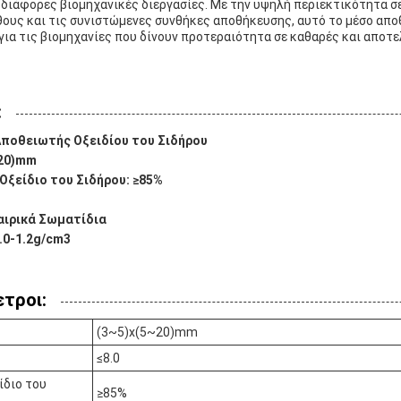
διάφορες βιομηχανικές διεργασίες. Με την υψηλή περιεκτικότητα σε
θους και τις συνιστώμενες συνθήκες αποθήκευσης, αυτό το μέσο απο
ια τις βιομηχανίες που δίνουν προτεραιότητα σε καθαρές και αποτ
:
Αποθειωτής Οξειδίου του Σιδήρου
~20)mm
Οξείδιο του Σιδήρου: ≥85%
αιρικά Σωματίδια
.0-1.2g/cm3
τροι:
(3~5)x(5~20)mm
≤8.0
ίδιο του
≥85%