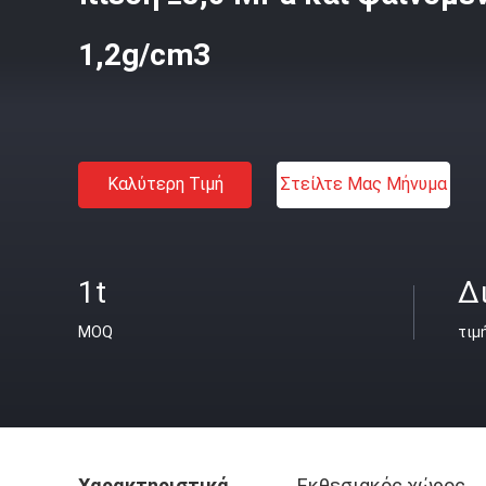
1,2g/cm3
Καλύτερη Τιμή
Στείλτε Μας Μήνυμα
1t
Δ
MOQ
τιμ
Χαρακτηριστικά
Εκθεσιακός χώρος