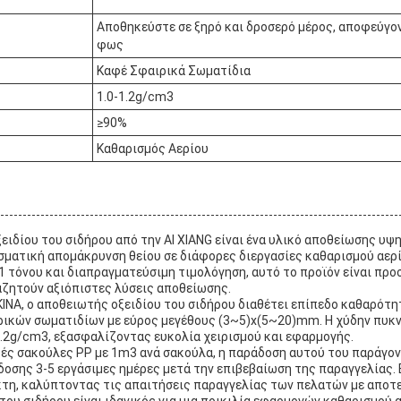
Αποθηκεύστε σε ξηρό και δροσερό μέρος, αποφεύγο
φως
Καφέ Σφαιρικά Σωματίδια
1.0-1.2g/cm3
≥90%
Καθαρισμός Αερίου
ειδίου του σιδήρου από την AI XIANG είναι ένα υλικό αποθείωσης υψ
σματική απομάκρυνση θείου σε διάφορες διεργασίες καθαρισμού αερί
 τόνου και διαπραγματεύσιμη τιμολόγηση, αυτό το προϊόν είναι προ
ζητούν αξιόπιστες λύσεις αποθείωσης.
ΙΝΑ, ο αποθειωτής οξειδίου του σιδήρου διαθέτει επίπεδο καθαρότη
ρικών σωματιδίων με εύρος μεγέθους (3~5)x(5~20)mm. Η χύδην πυκ
1.2g/cm3, εξασφαλίζοντας ευκολία χειρισμού και εφαρμογής.
ές σακούλες PP με 1m3 ανά σακούλα, η παράδοση αυτού του παράγον
δοσης 3-5 εργάσιμες ημέρες μετά την επιβεβαίωση της παραγγελίας.
κτη, καλύπτοντας τις απαιτήσεις παραγγελίας των πελατών με αποτ