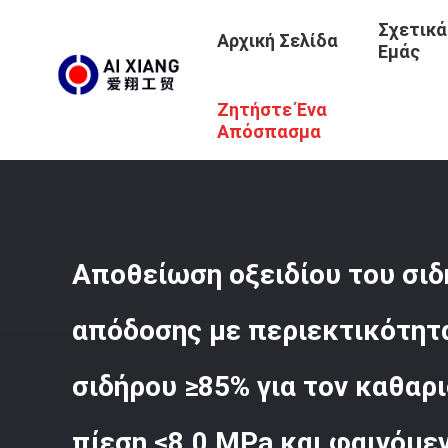
Σχετικά
Αρχική Σελίδα
Εμάς
Ζητήστε Ένα
Αρχική Σελίδα
/
Προϊόντα
/
Οξείδιο Desulfurizer Σιδήρο
Αερίου Υπό Πίεση ≤8,0 MPa Και Φαινόμενη Πυκνότητα 1,0
Απόσπασμα
Αποθείωση οξειδίου του σι
απόδοσης με περιεκτικότητα
σιδήρου ≥85% για τον καθαρ
πίεση ≤8,0 MPa και φαινόμε