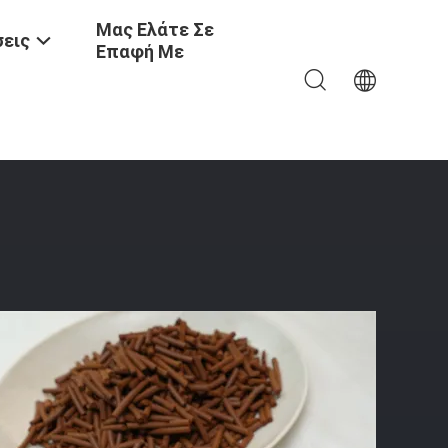
Μας Ελάτε Σε
εις
Επαφή Με
τητα Σε Οξείδιο Του Σιδήρου ≥85% Για Τον Καθαρισμό