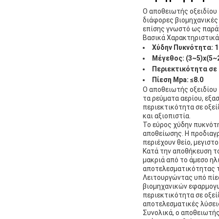
Ο αποθειωτής οξειδίου 
διάφορες βιομηχανικές 
επίσης γνωστό ως παράγ
Βασικά Χαρακτηριστικά
Χύδην Πυκνότητα:
1
Μέγεθος:
(3~5)x(5
Περιεκτικότητα σε 
Πίεση Mpa:
≤8.0
Ο αποθειωτής οξειδίου 
τα ρεύματα αερίου, εξ
περιεκτικότητα σε οξε
και αξιοπιστία.
Το εύρος χύδην πυκνότ
αποθείωσης. Η προδιαγρ
περιέχουν θείο, μεγιστ
Κατά την αποθήκευση το
μακριά από το άμεσο ηλ
αποτελεσματικότητας τ
Λειτουργώντας υπό πίεσ
βιομηχανικών εφαρμογώ
περιεκτικότητα σε οξεί
αποτελεσματικές λύσει
Συνολικά, ο αποθειωτής