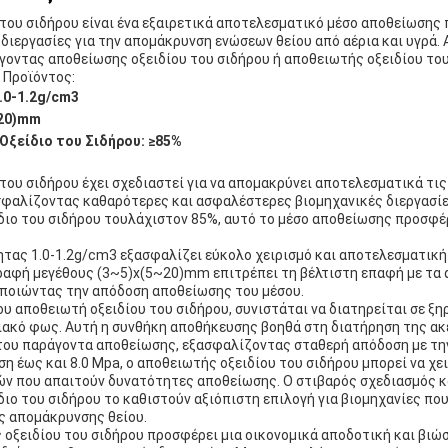
του σιδήρου είναι ένα εξαιρετικά αποτελεσματικό μέσο αποθείωσης 
διεργασίες για την απομάκρυνση ενώσεων θείου από αέρια και υγρά. Α
οντας αποθείωσης οξειδίου του σιδήρου ή αποθειωτής οξειδίου του
 Προϊόντος:
.0-1.2g/cm3
~20)mm
Οξείδιο του Σιδήρου:
≥85%
του σιδήρου έχει σχεδιαστεί για να απομακρύνει αποτελεσματικά τις
ασφαλίζοντας καθαρότερες και ασφαλέστερες βιομηχανικές διεργασί
ίδιο του σιδήρου τουλάχιστον 85%, αυτό το μέσο αποθείωσης προσφ
ητας 1.0-1.2g/cm3 εξασφαλίζει εύκολο χειρισμό και αποτελεσματική
αφή μεγέθους (3~5)x(5~20)mm επιτρέπει τη βέλτιστη επαφή με τα α
οποιώντας την απόδοση αποθείωσης του μέσου.
υ αποθειωτή οξειδίου του σιδήρου, συνιστάται να διατηρείται σε ξη
ιακό φως. Αυτή η συνθήκη αποθήκευσης βοηθά στη διατήρηση της ακ
ου παράγοντα αποθείωσης, εξασφαλίζοντας σταθερή απόδοση με την
η έως και 8.0 Mpa, ο αποθειωτής οξειδίου του σιδήρου μπορεί να χε
ν που απαιτούν δυνατότητες αποθείωσης. Ο στιβαρός σχεδιασμός κ
διο του σιδήρου το καθιστούν αξιόπιστη επιλογή για βιομηχανίες πο
ς απομάκρυνσης θείου.
 οξειδίου του σιδήρου προσφέρει μια οικονομικά αποδοτική και βιώσ