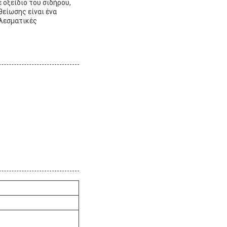
 οξείδιο του σιδήρου,
θείωσης είναι ένα
ελεσματικές