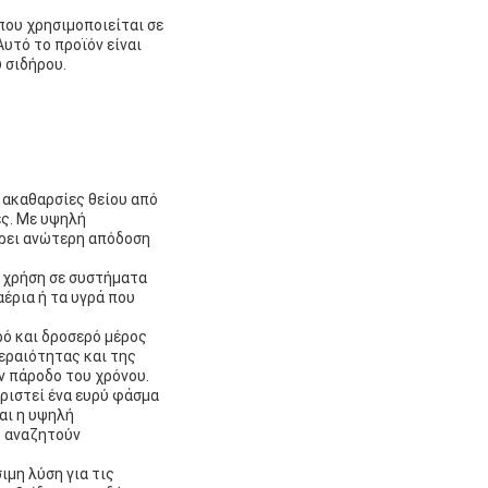
που χρησιμοποιείται σε
υτό το προϊόν είναι
 σιδήρου.
 ακαθαρσίες θείου από
ες. Με υψηλή
έρει ανώτερη απόδοση
 χρήση σε συστήματα
έρια ή τα υγρά που
ρό και δροσερό μέρος
εραιότητας και της
 πάροδο του χρόνου.
ιριστεί ένα ευρύ φάσμα
αι η υψηλή
υ αναζητούν
ιμη λύση για τις