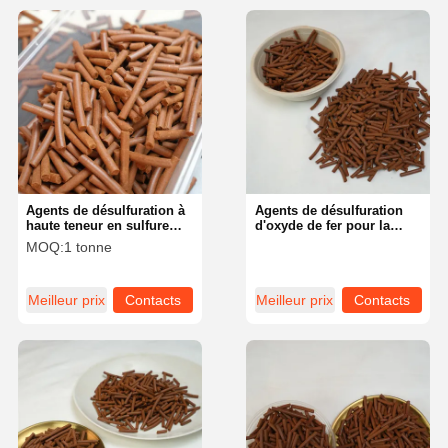
Agents de désulfuration à
Agents de désulfuration
haute teneur en sulfure
d'oxyde de fer pour la
d'hydrogène pour les
purification des huiles
MOQ:
1 tonne
applications industrielles
Valeur PH de 6 à 9
démontrant une efficacité
efficace
Meilleur prix
Contacts
Meilleur prix
Contacts