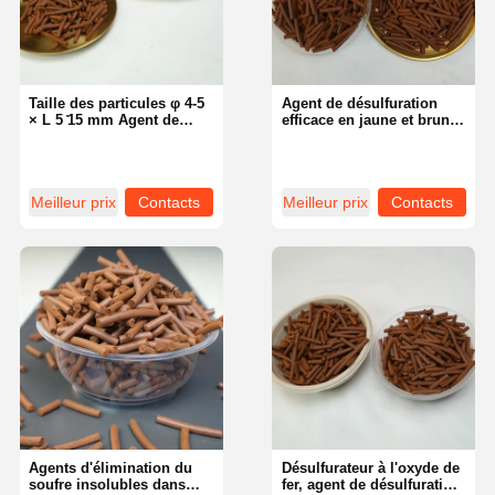
Taille des particules φ 4-5
Agent de désulfuration
× L 5 ̊15 mm Agent de
efficace en jaune et brun
désulfuration d'oxyde de
pour la conformité
fer Densité en vrac 0,6-0,9
environnementale
g/cm3
Meilleur prix
Contacts
Meilleur prix
Contacts
Aperçu
Produits
Vidéos
A Propos De
Nous
Agents d'élimination du
Désulfurateur à l'oxyde de
soufre insolubles dans
fer, agent de désulfuration