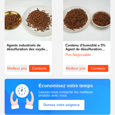
Agents industriels de
Contenu d'humidité ≤ 5%
désulfuration des oxydes
Agent de désulfuration
de fer Densité en vrac 0,6-
d'oxyde de fer Solution de
Prix:
Négociable
0,9 g/cm3 Taille des
désulfuration efficace
particules Φ 4-5 × L 515
mm
Meilleur prix
Contacts
Meilleur prix
Contacts
Économisez votre temps
Laissez-nous contacter les meilleurs
produits avec vous.
Donnez votre exigence