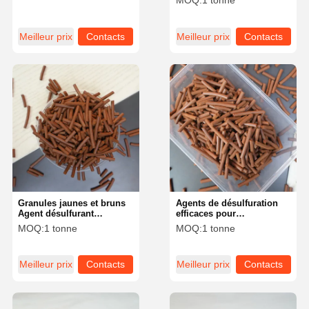
MOQ:
1 tonne
industrielles durables
pour une désulfuration
industrielle efficace
Meilleur prix
Contacts
Meilleur prix
Contacts
Granules jaunes et bruns
Agents de désulfuration
Agent désulfurant
efficaces pour
insoluble dans l'eau
l'élimination des odeurs
MOQ:
1 tonne
MOQ:
1 tonne
avec une densité de 0,6-
0,9 G/cm3
Meilleur prix
Contacts
Meilleur prix
Contacts