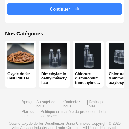
Continuer
polyacrylamide non ionique
engrais composé agent de protection à libération lente
Nos Catégories
Polyacrylamide cationique
Agents gélifiants pour la fracturation et l'acidification
Agents de sédimentation à haute température
Desulfuriseur
Oxyde de fer
Diméthylamin
Chlorure
Chlorure
Desulfurizer
oéthylmétacry
d'ammonium
d'ammoni
late
triméthylméth
acryloxyéth
ylmétacryloxy
triméthyl
éthyle
Aperçu
Au sujet de
Contactez-
Desktop
nous
nous
Site
Plan du
Politique en matière de protection de la
site
vie privée
Qualité
Oxyde de fer Desulfurizer
Usine Chinoise.Copyright © 2026
Zibo Aixiang Industry and Trade Co., Ltd.. All Rights Reserved.