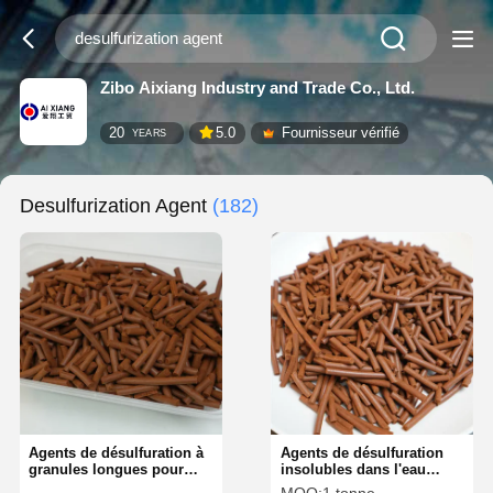
Zibo Aixiang Industry and Trade Co., Ltd.
20
5.0
Fournisseur vérifié
YEARS
Desulfurization Agent
(182)
Agents de désulfuration à
Agents de désulfuration
granules longues pour
insolubles dans l'eau
des applications
Agents de désulfuration