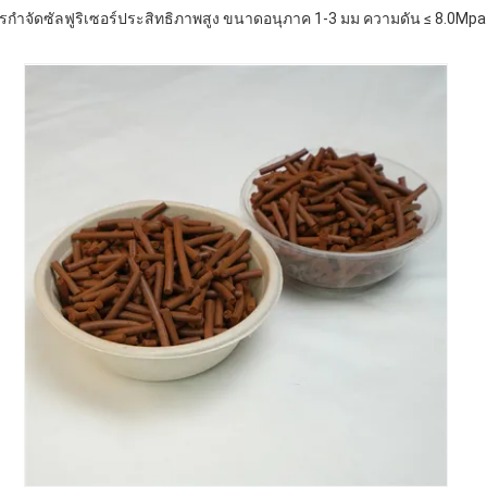
สารกําจัดซัลฟูริเซอร์ประสิทธิภาพสูง ขนาดอนุภาค 1-3 มม ความดัน ≤ 8.0Mpa