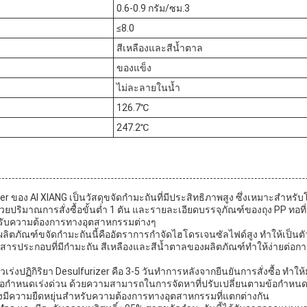
0.6-0.9 กรัม/ซม.3
≤8.0
สีเหลืองและสีน้ำตาล
ของแข็ง
ไม่ละลายในน้ำ
126.7℃
247.2℃
rizer ของ AI XIANG เป็นวัสดุขจัดกำมะถันที่มีประสิทธิภาพสูง ซึ่งเหมาะสำ
ยปริมาณการสั่งซื้อขั้นต่ำ 1 ตัน และรายละเอียดบรรจุภัณฑ์ของถุง PP ทอที
หรับความต้องการทางอุตสาหกรรมต่างๆ
ลิตภัณฑ์ขจัดกำมะถันนี้คืออัตราการกำจัดไฮโดรเจนซัลไฟด์สูง ทำให้เป็นตัวเล
กับสารประกอบที่มีกำมะถัน สีเหลืองและสีน้ำตาลของผลิตภัณฑ์ทำให้ง่ายต่อ
ร่งปฏิกิริยา Desulfurizer คือ 3-5 วันทำการหลังจากยืนยันการสั่งซื้อ ทำให้
อกำหนดเร่งด่วน ด้วยความสามารถในการจัดหาที่ปรับเปลี่ยนตามข้อกำหนดกา
ึงมีความยืดหยุ่นสำหรับความต้องการทางอุตสาหกรรมที่แตกต่างกัน