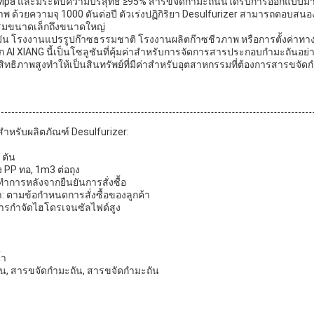
Mpa และมีระดับความบริสุทธิ์ ≥95% สารขจัดกำมะถันนี้ได้รับการออกแบบมาเพ
พ ด้วยความจุ 1000 ตันต่อปี ตัวเร่งปฏิกิริยา Desulfurizer สามารถตอบ
รมขนาดเล็กถึงขนาดใหญ่
ำมัน โรงงานแปรรูปก๊าซธรรมชาติ โรงงานผลิตก๊าซชีวภาพ หรือการตั้งค่าทา
 AI XIANG นี้เป็นโซลูชันที่คุ้มค่าสำหรับการจัดการสารประกอบกำมะถันอย่
ภาพสูงทำให้เป็นสินทรัพย์ที่มีค่าสำหรับอุตสาหกรรมที่ต้องการสารขจัดกำมะ
สำหรับผลิตภัณฑ์ Desulfurizer:
 ตัน
ง PP ทอ, 1m3 ต่อถุง
ทำการหลังจากยืนยันการสั่งซื้อ
ตามข้อกำหนดการสั่งซื้อของลูกค้า
การกำจัดไฮโดรเจนซัลไฟด์สูง
้ำ
ัน, สารขจัดกำมะถัน, สารขจัดกำมะถัน