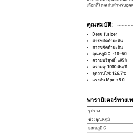
เลือกที่โดดเด่นสำหรับอุต
คุณสมบัติ:
Desulfurizer
สารขจัดกำมะถัน
สารขจัดกำมะถัน
อุณหภูมิ C: -10~50
ความบริสุทธิ์: ≥95%
ความจุ: 1000 ตัน/ปี
จุดวาบไฟ: 126.7℃
แรงดัน Mpa: ≤8.0
พารามิเตอร์ทางเท
รูปร่าง
ช่วงอุณหภูมิ
อุณหภูมิ C