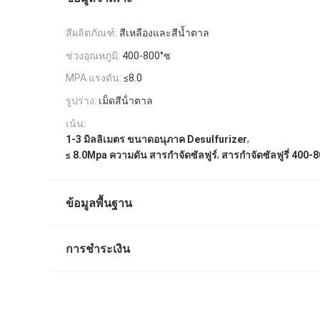
สีผลิตภัณฑ์:
สีเหลืองและสีน้ำตาล
ช่วงอุณหภูมิ:
400-800°ซ
MPA แรงดัน:
≤8.0
รูปร่าง:
เม็ดสีน้ําตาล
เน้น:
,
1-3 มิลลิเมตร ขนาดอนุภาค Desulfurizer
,
≤ 8.0Mpa ความดัน สารกําจัดซัลฟูร์
สารกําจัดซัลฟูรี่ 400-
ข้อมูลพื้นฐาน
การชำระเงิน