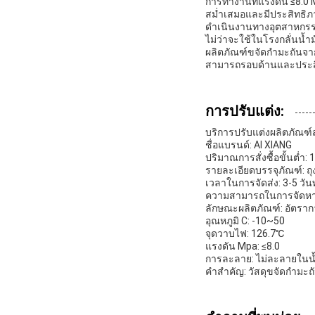
การทำงานที่แรงดัน ≤8.0 
สม่ำเสมอและมีประสิทธิภา
ดำเนินงานทางอุตสาหกร
ไม่ว่าจะใช้ในโรงกลั่นน้
ผลิตภัณฑ์ขจัดกำมะถันจาก
สามารถรอบด้านและประสิทธิ
การปรับแต่ง:
บริการปรับแต่งผลิตภัณฑ์
ชื่อแบรนด์: AI XIANG
ปริมาณการสั่งซื้อขั้นต่ำ: 1
รายละเอียดบรรจุภัณฑ์: ถุ
เวลาในการจัดส่ง: 3-5 วัน
ความสามารถในการจัดหา: 
ลักษณะผลิตภัณฑ์: อัตรา
อุณหภูมิ C: -10~50
จุดวาบไฟ: 126.7℃
แรงดัน Mpa: ≤8.0
การละลาย: ไม่ละลายในน
คำสำคัญ: วัสดุขจัดกำมะถ