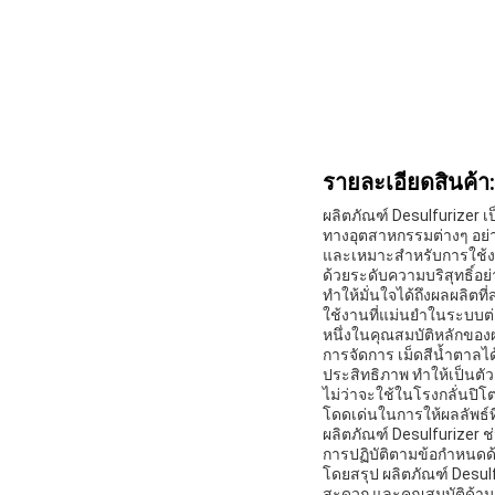
รายละเอียดสินค้า:
ผลิตภัณฑ์ Desulfurizer
ทางอุตสาหกรรมต่างๆ อย่า
และเหมาะสำหรับการใช้ง
ด้วยระดับความบริสุทธิ์อ
ทำให้มั่นใจได้ถึงผลผลิตท
ใช้งานที่แม่นยำในระบบต
หนึ่งในคุณสมบัติหลักของผ
การจัดการ เม็ดสีน้ำตาลได
ประสิทธิภาพ ทำให้เป็นตัว
ไม่ว่าจะใช้ในโรงกลั่นปิโ
โดดเด่นในการให้ผลลัพธ์
ผลิตภัณฑ์ Desulfurizer ช
การปฏิบัติตามข้อกำหนดด้
โดยสรุป ผลิตภัณฑ์ Desulf
สะดวก และคุณสมบัติด้านคว