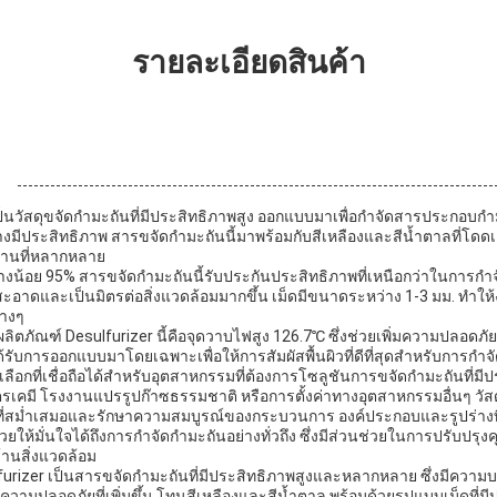
รายละเอียดสินค้า
 เป็นวัสดุขจัดกำมะถันที่มีประสิทธิภาพสูง ออกแบบมาเพื่อกำจัดสารประกอ
งมีประสิทธิภาพ สารขจัดกำมะถันนี้มาพร้อมกับสีเหลืองและสีน้ำตาลที่โดดเ
านที่หลากหลาย
ย่างน้อย 95% สารขจัดกำมะถันนี้รับประกันประสิทธิภาพที่เหนือกว่าในการกำ
ี่สะอาดและเป็นมิตรต่อสิ่งแวดล้อมมากขึ้น เม็ดมีขนาดระหว่าง 1-3 มม. ทำใ
่างๆ
ลิตภัณฑ์ Desulfurizer นี้คือจุดวาบไฟสูง 126.7℃ ซึ่งช่วยเพิ่มความปลอดภ
้รับการออกแบบมาโดยเฉพาะเพื่อให้การสัมผัสพื้นผิวที่ดีที่สุดสำหรับการกำจ
เลือกที่เชื่อถือได้สำหรับอุตสาหกรรมที่ต้องการโซลูชันการขจัดกำมะถันที่มี
ตรเคมี โรงงานแปรรูปก๊าซธรรมชาติ หรือการตั้งค่าทางอุตสาหกรรมอื่นๆ วัส
ที่สม่ำเสมอและรักษาความสมบูรณ์ของกระบวนการ องค์ประกอบและรูปร่างที
่วยให้มั่นใจได้ถึงการกำจัดกำมะถันอย่างทั่วถึง ซึ่งมีส่วนช่วยในการปรับป
านสิ่งแวดล้อม
urizer เป็นสารขจัดกำมะถันที่มีประสิทธิภาพสูงและหลากหลาย ซึ่งมีความบริส
ามปลอดภัยที่เพิ่มขึ้น โทนสีเหลืองและสีน้ำตาล พร้อมด้วยรูปแบบเม็ดที่มี