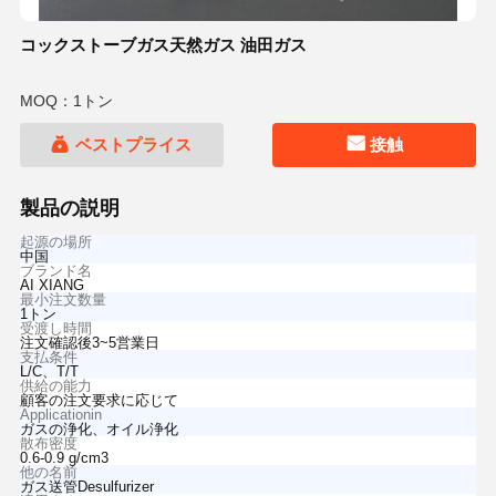
コックストーブガス天然ガス 油田ガス
MOQ：1トン
ベストプライス
接触
製品の説明
起源の場所
中国
ブランド名
AI XIANG
最小注文数量
1トン
受渡し時間
注文確認後3~5営業日
支払条件
L/C、T/T
供給の能力
顧客の注文要求に応じて
Applicationin
ガスの浄化、オイル浄化
散布密度
0.6-0.9 g/cm3
他の名前
ガス送管Desulfurizer