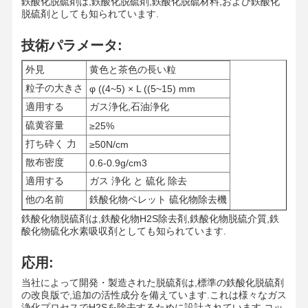
鉄酸化脱硫剤は,鉄酸化脱硫剤,鉄酸化脱硫材料,および鉄酸化
脱硫剤としても知られています.
技術パラメータ:
外見
黄色と茶色の長い粒
粒子の大きさ
φ ((4~5) × L ((5~15) mm
適用する
ガス浄化,石油浄化
硫黄容量
≥25%
打ち砕く 力
≥50N/cm
散布密度
0.6-0.9g/cm3
適用する
ガス 浄化 と 硫化 除去
他の名前
鉄酸化物ペレット 硫化物除去機
鉄酸化物脱硫剤は,鉄酸化物H2S除去剤,鉄酸化物脱硫介質,鉄
酸化物硫化水素吸収剤としても知られています.
応用:
ホーム
製品
ビデオ
企業情報
当社によって開発・製造された脱硫剤は,標準の鉄酸化脱硫剤
の改良版で,追加の活性成分を備えています.これは様々なガス
浄化プロセスでH2Sを除去するために設計されています.コッ