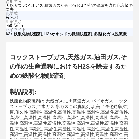
適用する
天然ガス,バイオガス,精製ガスからH2Sおよび他の硫黄を含む化合物の
除去
化学式
Fe2O3
圧縮強さ
≥50 N/cm
ハイライト:
,
,
h2s 鉄酸化物脱硫剤
H2sオキシドの微細脱硫剤
鉄酸化ガス脱硫機
コックストーブガス,天然ガス,油田ガス,そ
の他の生産過程におけるH2Sを除去するた
めの鉄酸化物脱硫剤
製品説明:
鉄酸化物脱硫剤は,天然ガス,油田関連ガス,バイオガス,コック
ストーブガス,半水ガス,水ガスこの脱硫剤は,高い浄化効率,強
度,耐久性,高温性,高温性,高温性,高温性,高温性,高温性,高温性,
高温性,高温性,高温性,高温性,高温性,高温性,高温性,高温性,高
温性,高温性,高温性,高温性,高温性,高温性,高温性,高温性,高温
性,高温性,高温性,高温性,高温性,高温性,高温性,高温性,高温性,
高温性,高温性,高温性,高温性,高温性,高温性,高温性,高温性,高