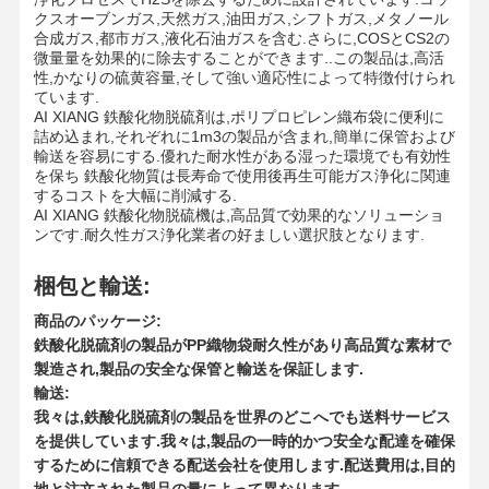
クスオーブンガス,天然ガス,油田ガス,シフトガス,メタノール
合成ガス,都市ガス,液化石油ガスを含む.さらに,COSとCS2の
微量量を効果的に除去することができます..この製品は,高活
会社案内
品質管理
ニュース
すべての場合
性,かなりの硫黄容量,そして強い適応性によって特徴付けられ
ています.
AI XIANG 鉄酸化物脱硫剤は,ポリプロピレン織布袋に便利に
詰め込まれ,それぞれに1m3の製品が含まれ,簡単に保管および
輸送を容易にする.優れた耐水性がある湿った環境でも有効性
を保ち 鉄酸化物質は長寿命で使用後再生可能ガス浄化に関連
するコストを大幅に削減する.
見積依頼
AI XIANG 鉄酸化物脱硫機は,高品質で効果的なソリューショ
ンです.耐久性ガス浄化業者の好ましい選択肢となります.
酸化鉄Desulfurizer
梱包と輸送:
ディメチラミノエチルメタクリレート
商品のパッケージ:
鉄酸化脱硫剤の製品が
PP織物袋
耐久性があり高品質な素材で
メタアクリロロキシエチルトリメチルアモニウム塩化物
製造され,製品の安全な保管と輸送を保証します.
輸送:
アクリロロキシエチルトリメチルアモニウムクロリド
我々は,鉄酸化脱硫剤の製品を世界のどこへでも送料サービス
陰イオンのポリアクリルアミド
を提供しています.我々は,製品の一時的かつ安全な配達を確保
するために信頼できる配送会社を使用します.配送費用は,目的
非イオンのポリアクリルアミド
地と注文された製品の量によって異なります..