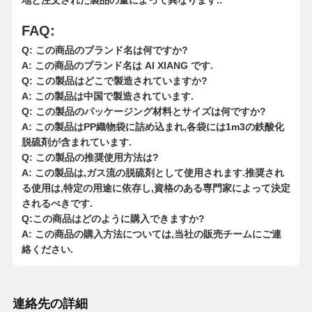
複合肥 緩慢放出保護剤
FAQ:
Q: この商品のブランド名は何ですか?
カチオン性ポリアクリルアミド
A: この商品のブランド名は AI XIANG です.
Q: この製品はどこで製造されていますか?
酸性分解のためのゲーリング剤
A: この製品は中国で製造されています.
Q: この製品のパッケージング材料とサイズは何ですか?
高温堆積剤
A: この製品はPP織物袋に詰め込まれ,各袋には1m3の鉄酸化
脱硫剤が含まれています.
硫化剤
Q: この製品の推奨使用方法は?
A: この製品は,ガス流の脱硫剤として使用されます.推奨され
る使用は,特定の用途に依存し,資格のある専門家によって決定
されるべきです.
Q:この商品はどのように購入できますか?
A: この商品の購入方法については,当社の販売チームにご連
絡ください.
連絡先の詳細