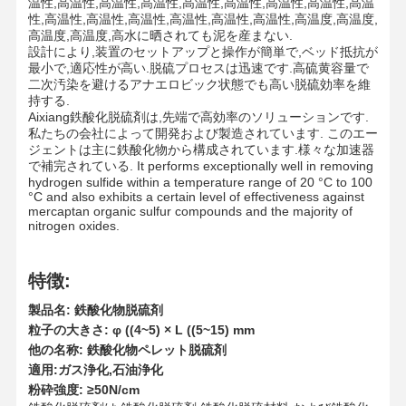
温性,高温性,高温性,高温性,高温性,高温性,高温性,高温性,高温
性,高温性,高温性,高温性,高温性,高温性,高温性,高温度,高温度,
高温度,高温度,高水に晒されても泥を産まない.
設計により,装置のセットアップと操作が簡単で,ベッド抵抗が
最小で,適応性が高い.脱硫プロセスは迅速です.高硫黄容量で
二次汚染を避けるアナエロビック状態でも高い脱硫効率を維
持する.
Aixiang鉄酸化脱硫剤は,先端で高効率のソリューションです.
私たちの会社によって開発および製造されています. このエー
ジェントは主に鉄酸化物から構成されています.様々な加速器
で補完されている. It performs exceptionally well in removing
hydrogen sulfide within a temperature range of 20 °C to 100
°C and also exhibits a certain level of effectiveness against
mercaptan organic sulfur compounds and the majority of
nitrogen oxides.
特徴:
製品名: 鉄酸化物脱硫剤
粒子の大きさ: φ ((4~5) × L ((5~15) mm
他の名称: 鉄酸化物ペレット脱硫剤
適用:ガス浄化,石油浄化
粉砕強度: ≥50N/cm