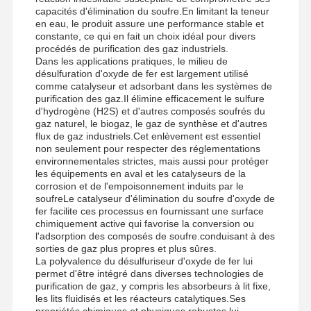
capacités d'élimination du soufre.En limitant la teneur
en eau, le produit assure une performance stable et
constante, ce qui en fait un choix idéal pour divers
procédés de purification des gaz industriels.
Dans les applications pratiques, le milieu de
désulfuration d'oxyde de fer est largement utilisé
comme catalyseur et adsorbant dans les systèmes de
purification des gaz.Il élimine efficacement le sulfure
d'hydrogène (H2S) et d'autres composés soufrés du
gaz naturel, le biogaz, le gaz de synthèse et d'autres
flux de gaz industriels.Cet enlèvement est essentiel
non seulement pour respecter des réglementations
environnementales strictes, mais aussi pour protéger
les équipements en aval et les catalyseurs de la
corrosion et de l'empoisonnement induits par le
soufreLe catalyseur d'élimination du soufre d'oxyde de
fer facilite ces processus en fournissant une surface
chimiquement active qui favorise la conversion ou
l'adsorption des composés de soufre.conduisant à des
sorties de gaz plus propres et plus sûres.
La polyvalence du désulfuriseur d'oxyde de fer lui
Aperçu
Produits
Vidéos
A Propos De
permet d'être intégré dans diverses technologies de
Nous
purification de gaz, y compris les absorbeurs à lit fixe,
les lits fluidisés et les réacteurs catalytiques.Ses
propriétés chimiques et physiques robustes lui