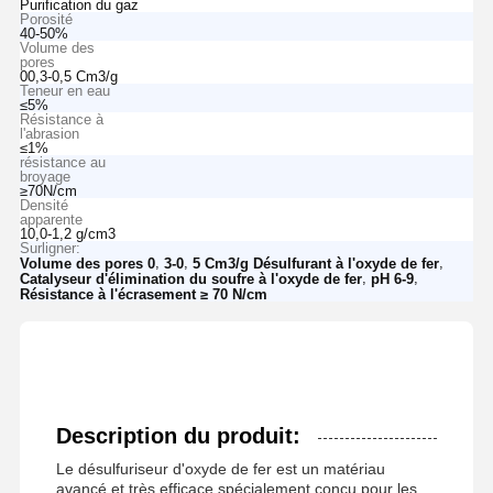
Purification du gaz
Porosité
40-50%
Volume des
pores
00,3-0,5 Cm3/g
Teneur en eau
≤5%
Résistance à
l'abrasion
≤1%
résistance au
broyage
≥70N/cm
Densité
apparente
10,0-1,2 g/cm3
Surligner:
,
,
,
Volume des pores 0
3-0
5 Cm3/g Désulfurant à l'oxyde de fer
,
,
Catalyseur d'élimination du soufre à l'oxyde de fer
pH 6-9
Résistance à l'écrasement ≥ 70 N/cm
Description du produit:
Le désulfuriseur d'oxyde de fer est un matériau
avancé et très efficace spécialement conçu pour les