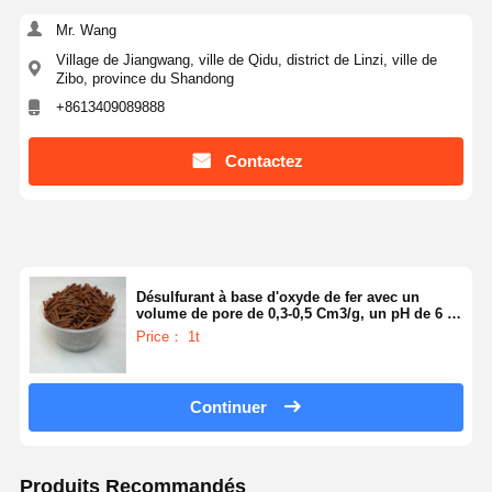
Mr. Wang
Village de Jiangwang, ville de Qidu, district de Linzi, ville de
Zibo, province du Shandong
+8613409089888
Contactez
Désulfurant à base d'oxyde de fer avec un
volume de pore de 0,3-0,5 Cm3/g, un pH de 6 à
9 et une résistance à la concassage ≥ 70 N/cm
Price： 1t
pour la purification des gaz
Continuer
Produits Recommandés