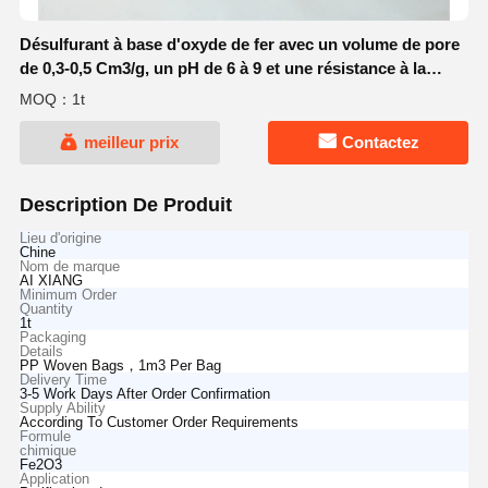
Désulfurant à base d'oxyde de fer avec un volume de pore
de 0,3-0,5 Cm3/g, un pH de 6 à 9 et une résistance à la
concassage ≥ 70 N/cm pour la purification des gaz
MOQ：1t
meilleur prix
Contactez
Description De Produit
Lieu d'origine
Chine
Nom de marque
AI XIANG
Minimum Order
Quantity
1t
Packaging
Details
PP Woven Bags，1m3 Per Bag
Delivery Time
3-5 Work Days After Order Confirmation
Supply Ability
According To Customer Order Requirements
Formule
chimique
Fe2O3
Application