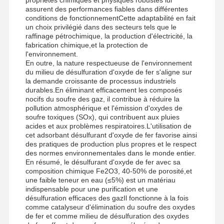
assurent des performances fiables dans différentes
conditions de fonctionnementCette adaptabilité en fait
un choix privilégié dans des secteurs tels que le
raffinage pétrochimique, la production d'électricité, la
Visite D'usine
Contrôle De
Nouvelles
Tous Les Cas
fabrication chimique,et la protection de
La Qualité
l'environnement.
En outre, la nature respectueuse de l'environnement
du milieu de désulfuration d'oxyde de fer s'aligne sur
la demande croissante de processus industriels
durables.En éliminant efficacement les composés
nocifs du soufre des gaz, il contribue à réduire la
pollution atmosphérique et l'émission d'oxydes de
Demande De
soufre toxiques (SOx), qui contribuent aux pluies
Soumission
acides et aux problèmes respiratoires.L'utilisation de
cet adsorbant désulfurant d'oxyde de fer favorise ainsi
des pratiques de production plus propres et le respect
des normes environnementales dans le monde entier.
Oxyde de fer Desulfurizer
En résumé, le désulfurant d'oxyde de fer avec sa
composition chimique Fe2O3, 40-50% de porosité,et
Diméthylaminoéthylmétacrylate
une faible teneur en eau (≤5%) est un matériau
indispensable pour une purification et une
Chlorure d'ammonium triméthylméthylmétacryloxyéthyle
désulfuration efficaces des gazIl fonctionne à la fois
comme catalyseur d'élimination du soufre des oxydes
de fer et comme milieu de désulfuration des oxydes
Chlorure d'ammonium acryloxyéthyl triméthyl