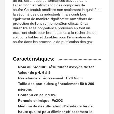
de fer, offrant des performances élevées dans
l'adsorption et l'élimination des composés de
Polyacrylamide anionique
soufre.Ce produit améliore non seulement la qualité et
la sécurité des gaz industriels, mais contribue
polyacrylamide non ionique
également de manière significative aux efforts de
protection de l'environnementSon efficacité, sa
durabilité et sa polyvalence prouvées en font un
engrais composé agent de protection à libération lente
excellent choix pour les industries à la recherche de
solutions fiables et durables pour l'élimination du
Polyacrylamide cationique
soufre dans les processus de purification des gaz.
Agents gélifiants pour la fracturation et l'acidification
Caractéristiques:
Agents de sédimentation à haute température
Nom du produit: Désulfurant d'oxyde de fer
Desulfuriseur
Valeur de pH: 6 à 9
Résistance à l'écrasement: ≥ 70 N/cm
Taille des particules: généralement 50 à 200
microns
Contenu en eau: ≤ 5%
Formule chimique: Fe2O3
Médium de désulfuration d'oxyde de fer de
haute qualité pour éliminer efficacement le