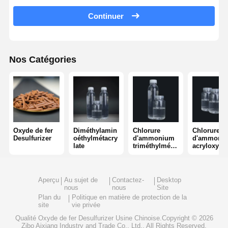
Continuer
polyacrylamide non ionique
engrais composé agent de protection à libération lente
Nos Catégories
Polyacrylamide cationique
Agents gélifiants pour la fracturation et l'acidification
Agents de sédimentation à haute température
Desulfuriseur
Oxyde de fer
Diméthylamin
Chlorure
Chlorure
Desulfurizer
oéthylmétacry
d'ammonium
d'ammoni
late
triméthylméth
acryloxyéth
ylmétacryloxy
triméthyl
éthyle
Aperçu
Au sujet de
Contactez-
Desktop
nous
nous
Site
Plan du
Politique en matière de protection de la
site
vie privée
Qualité
Oxyde de fer Desulfurizer
Usine Chinoise.Copyright © 2026
Zibo Aixiang Industry and Trade Co., Ltd.. All Rights Reserved.