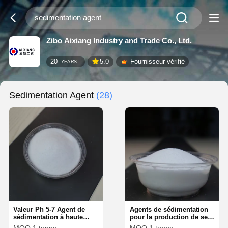
Zibo Aixiang Industry and Trade Co., Ltd.
20
5.0
Fournisseur vérifié
YEARS
Sedimentation Agent
(28)
Valeur Ph 5-7 Agent de
Agents de sédimentation
sédimentation à haute
pour la production de sel
température Contenu
d'aluminium Traitement