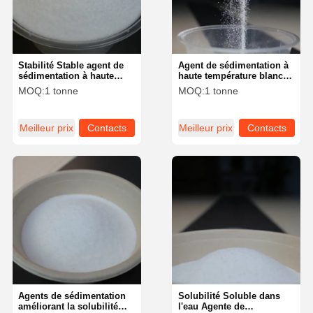
Stabilité Stable agent de
Agent de sédimentation à
sédimentation à haute
haute température blanc
température, soluble dans
pour une efficacité de
MOQ:
1 tonne
MOQ:
1 tonne
l'eau, teneur en solides
sédimentation accrue
solubles ≥ 90%
dans des environnements
à température élevée
Meilleur prix
Contacts
Meilleur prix
Contacts
Aperçu
Produits
Vidéos
A Propos De
Nous
Agents de sédimentation
Solubilité Soluble dans
améliorant la solubilité
l'eau Agente de