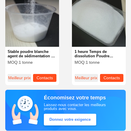
Stable poudre blanche
1 heure Temps de
agent de sédimentation à
dissolution Poudre
haute température 1h
blanche agent de
MOQ:
1 tonne
MOQ:
1 tonne
Temps de dissolution
sédimentation à haute
température pour haute
température
Meilleur prix
Contacts
Meilleur prix
Contacts
Économisez votre temps
Laissez-nous contacter les meilleurs
produits avec vous.
Donnez votre exigence