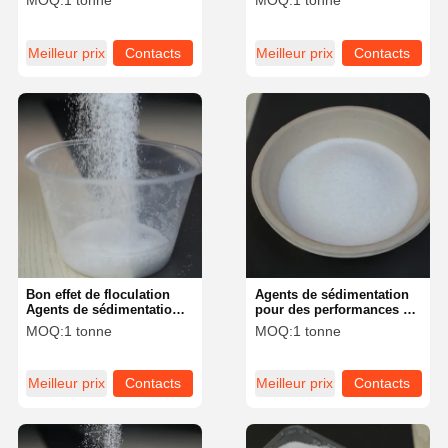
MOQ:
1 tonne
MOQ:
1 tonne
solide ≥ 90% Aide de
des minéraux Production
sédimentation fiable
de dioxyde de titane et
industries pétrolières
Meilleur prix
Contacts
Meilleur prix
Contacts
Bon effet de floculation
Agents de sédimentation
Agents de sédimentation à
pour des performances de
haute température et
sédimentation optimisées
MOQ:
1 tonne
MOQ:
1 tonne
conditions acides
à haute température
Meilleur prix
Contacts
Meilleur prix
Contacts