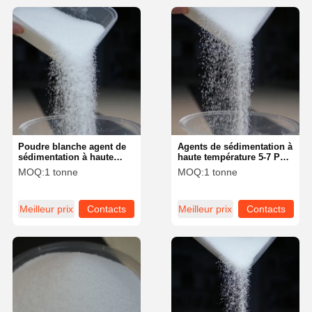
Poudre blanche agent de
Agents de sédimentation à
sédimentation à haute
haute température 5-7 Ph
température pour
pour une sédimentation
MOQ:
1 tonne
MOQ:
1 tonne
optimiser la sédimentation
précise et constante
Meilleur prix
Contacts
Meilleur prix
Contacts