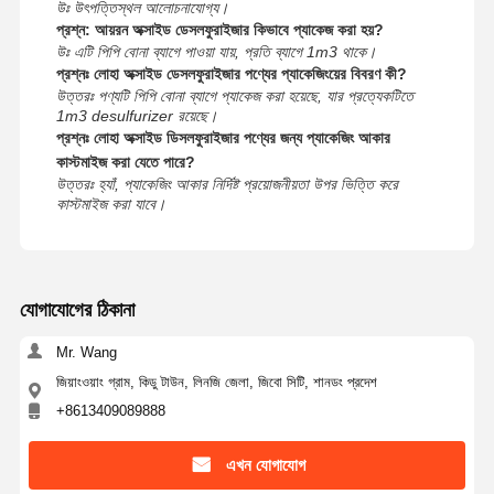
উঃ উৎপত্তিস্থল আলোচনাযোগ্য।
প্রশ্ন: আয়রন অক্সাইড ডেসলফুরাইজার কিভাবে প্যাকেজ করা হয়?
উঃ এটি পিপি বোনা ব্যাগে পাওয়া যায়, প্রতি ব্যাগে 1m3 থাকে।
প্রশ্নঃ লোহা অক্সাইড ডেসলফুরাইজার পণ্যের প্যাকেজিংয়ের বিবরণ কী?
উত্তরঃ পণ্যটি পিপি বোনা ব্যাগে প্যাকেজ করা হয়েছে, যার প্রত্যেকটিতে
1m3 desulfurizer রয়েছে।
প্রশ্নঃ লোহা অক্সাইড ডিসলফুরাইজার পণ্যের জন্য প্যাকেজিং আকার
কাস্টমাইজ করা যেতে পারে?
উত্তরঃ হ্যাঁ, প্যাকেজিং আকার নির্দিষ্ট প্রয়োজনীয়তা উপর ভিত্তি করে
কাস্টমাইজ করা যাবে।
যোগাযোগের ঠিকানা
Mr. Wang
জিয়াংওয়াং গ্রাম, কিডু টাউন, লিনজি জেলা, জিবো সিটি, শানডং প্রদেশ
+8613409089888
এখন যোগাযোগ