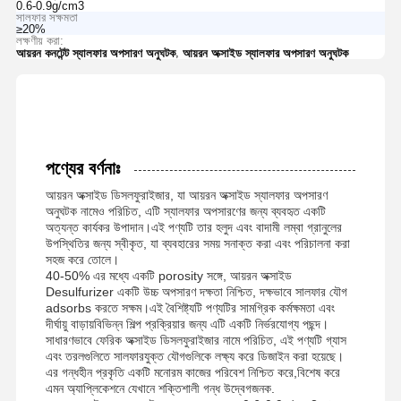
0.6-0.9g/cm3
সালফার সক্ষমতা
≥20%
লক্ষণীয় করা:
,
আয়রন কনটেন্ট স্যালফার অপসারণ অনুঘটক
আয়রন অক্সাইড স্যালফার অপসারণ অনুঘটক
পণ্যের বর্ণনাঃ
আয়রন অক্সাইড ডিসলফুরাইজার, যা আয়রন অক্সাইড স্যালফার অপসারণ
অনুঘটক নামেও পরিচিত, এটি স্যালফার অপসারণের জন্য ব্যবহৃত একটি
অত্যন্ত কার্যকর উপাদান।এই পণ্যটি তার হলুদ এবং বাদামী লম্বা গ্রানুলের
উপস্থিতির জন্য স্বীকৃত, যা ব্যবহারের সময় সনাক্ত করা এবং পরিচালনা করা
সহজ করে তোলে।
40-50% এর মধ্যে একটি porosity সঙ্গে, আয়রন অক্সাইড
Desulfurizer একটি উচ্চ অপসারণ দক্ষতা নিশ্চিত, দক্ষভাবে সালফার যৌগ
adsorbs করতে সক্ষম।এই বৈশিষ্ট্যটি পণ্যটির সামগ্রিক কর্মক্ষমতা এবং
দীর্ঘায়ু বাড়ায়বিভিন্ন শিল্প প্রক্রিয়ার জন্য এটি একটি নির্ভরযোগ্য পছন্দ।
সাধারণভাবে ফেরিক অক্সাইড ডিসলফুরাইজার নামে পরিচিত, এই পণ্যটি গ্যাস
এবং তরলগুলিতে সালফারযুক্ত যৌগগুলিকে লক্ষ্য করে ডিজাইন করা হয়েছে।
এর গন্ধহীন প্রকৃতি একটি মনোরম কাজের পরিবেশ নিশ্চিত করে,বিশেষ করে
এমন অ্যাপ্লিকেশনে যেখানে শক্তিশালী গন্ধ উদ্বেগজনক.