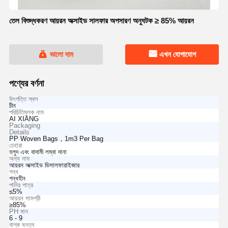
তেল বিশুদ্ধকরণ আয়রন অক্সাইড সালফার অপসারণ অনুঘটক ≥ 85% আয়রন
ভালো দাম
এখন যোগাযোগ
পণ্যের বর্ণনা
উৎপত্তি স্থল
চীন
পরিচিতিমুলক নাম
AI XIANG
Packaging
Details
PP Woven Bags，1m3 Per Bag
চেহারা
হলুদ এবং বাদামী লম্বা দানা
অন্য নাম
আয়রন অক্সাইড ডিসালফারাইজার
গন্ধ
গন্ধহীন
পানির পাত্র
≤5%
আয়রন সামগ্রী
≥85%
PH মান
6 - 9
বাল্ক ঘনত্ব