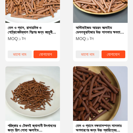
তেল ও গ্যাস, রাসায়নিক ও
অপ্টিমাইজড আয়রন অক্সাইড
পেট্রোকেমিক্যাল শিল্পের জন্য বহুমুখী
ডেসলফুরাইজার উচ্চ সালফার ক্ষমতা
আয়রন অক্সাইড ডিসলফুরাইজার
প্রভাব প্রতিরোধের এবং উচ্চতর
MOQ:
১ টন
MOQ:
১ টন
বিশুদ্ধতা রাসায়নিক শিল্প অ্যাপ্লিকেশন
জন্য
ভালো দাম
যোগাযোগ
ভালো দাম
যোগাযোগ
বাড়ি
পণ্য
ভিডিও
আমাদের সম্পর্কে
পরিষ্কার ও টেকসই জ্বালানী উৎপাদনের
তেল ও গ্যাসে দক্ষতাসম্পন্ন সালফার
জন্য শিল্প লোহা অক্সাইড
অপসারণের জন্য উচ্চ স্থায়িত্বের