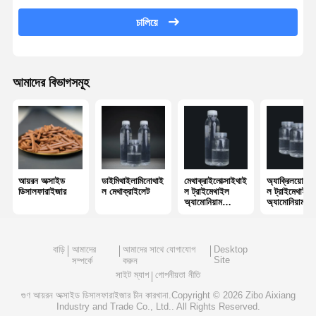
nonionic polyacrylamide
চালিয়ে
যৌগিক সার ধীর মুক্তির প্রতিরক্ষামূলক উপাদান
Cationic polyacrylamide
আমাদের বিভাগসমূহ
জেলিং এজেন্ট ফ্রেকচারিং এসিডিফিকেশন জন্য
উচ্চ তাপমাত্রা অবসানকারী এজেন্ট
ডিসলফুরাইজার
আয়রন অক্সাইড
ডাইমিথাইলামিনোথাই
মেথাক্রাইলোক্সাইথাই
অ্যাক্রিলয়োলক্স
ডিসালফারাইজার
ল মেথাক্রাইলেট
ল ট্রাইমেথাইল
ল ট্রাইমেথাইল
অ্যামোনিয়াম
অ্যামোনিয়াম
ক্লোরাইড
ক্লোরাইড
বাড়ি
আমাদের
আমাদের সাথে যোগাযোগ
Desktop
Site
সম্পর্কে
করুন
সাইট ম্যাপ
গোপনীয়তা নীতি
গুণ
আয়রন অক্সাইড ডিসালফারাইজার
চীন কারখানা.Copyright © 2026 Zibo Aixiang
Industry and Trade Co., Ltd.. All Rights Reserved.