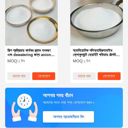
শিল্প প্রক্রিয়ায় কার্যকর স্ল্যাড ঘনকরণ
অ্যানিয়োনিক পলিঅ্যাক্রিলামাইড
এবং dewatering জন্য anionic
ফ্লোকুল্যান্ট হোয়াইট পাউডার টেক্সটাইল
Polyacrylamide
ডাইংয়ের জন্য
MOQ:
১ টন
MOQ:
১ টন
ভালো দাম
যোগাযোগ
ভালো দাম
যোগাযোগ
আপনার সময় বাঁচান
আমাদের সাথে সেরা পণ্য যোগাযোগ করুন।
আপনার প্রয়োজনীয়তা দিন