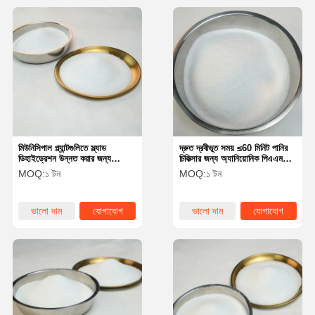
মিউনিসিপাল প্ল্যান্টগুলিতে স্ল্যাড
দ্রুত দ্রবীভূত সময় ≤60 মিনিট পানির
ডিহাইড্রেশন উন্নত করার জন্য
চিকিত্সার জন্য অ্যানিয়োনিক পিএএম
অ্যানিয়োনিক পলিঅ্যাক্রিলামাইড
পাউডার
MOQ:
১ টন
MOQ:
১ টন
সলিউশন পাম ফ্লোকুল্যান্ট
ভালো দাম
যোগাযোগ
ভালো দাম
যোগাযোগ