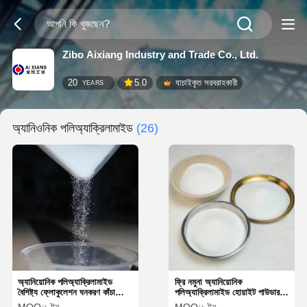
Zibo Aixiang Industry and Trade Co., Ltd.
20
5.0
যাচাইকৃত সরবরাহকারী
YEARS
অ্যানিওনিক পলিঅ্যাক্রিলামাইড
(26)
অ্যানিয়োনিক পলিঅ্যাক্রিলামাইড
ফ্রি নমুনা অ্যানিয়োনিক
বৈশিষ্ট্য ফ্লোকুলেশন ঘনকরণ কাঁচা
পলিঅ্যাক্রিলামাইড হোয়াইট পাউডার
ড্রাগ হ্রাস এবং ছড়িয়ে পড়া
ডিসপ্লে টাইম ≤60 মিনিট