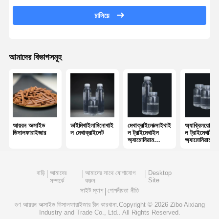
nonionic polyacrylamide
চালিয়ে
যৌগিক সার ধীর মুক্তির প্রতিরক্ষামূলক উপাদান
Cationic polyacrylamide
আমাদের বিভাগসমূহ
জেলিং এজেন্ট ফ্রেকচারিং এসিডিফিকেশন জন্য
উচ্চ তাপমাত্রা অবসানকারী এজেন্ট
ডিসলফুরাইজার
আয়রন অক্সাইড
ডাইমিথাইলামিনোথাই
মেথাক্রাইলোক্সাইথাই
অ্যাক্রিলয়োলক্স
ডিসালফারাইজার
ল মেথাক্রাইলেট
ল ট্রাইমেথাইল
ল ট্রাইমেথাইল
অ্যামোনিয়াম
অ্যামোনিয়াম
ক্লোরাইড
ক্লোরাইড
বাড়ি
আমাদের
আমাদের সাথে যোগাযোগ
Desktop
Site
সম্পর্কে
করুন
সাইট ম্যাপ
গোপনীয়তা নীতি
গুণ
আয়রন অক্সাইড ডিসালফারাইজার
চীন কারখানা.Copyright © 2026 Zibo Aixiang
Industry and Trade Co., Ltd.. All Rights Reserved.