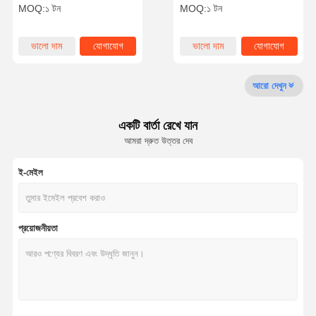
মিনিট
জন্য নিখুঁত সমাধান
MOQ:
১ টন
MOQ:
১ টন
কারখানা ভ্রমণ
মান নিয়ন্ত্রণ
খবর
সব ক্ষেত্রেই
ভালো দাম
যোগাযোগ
ভালো দাম
যোগাযোগ
আরো দেখুন
একটি বার্তা রেখে যান
উদ্ধৃতির জন্য
আবেদন
আমরা দ্রুত উত্তর দেব
ই-মেইল
আয়রন অক্সাইড ডিসালফারাইজার
ডাইমিথাইলামিনোথাইল মেথাক্রাইলেট
প্রয়োজনীয়তা
মেথাক্রাইলোক্সাইথাইল ট্রাইমেথাইল অ্যামোনিয়াম ক্লোরাইড
অ্যাক্রিলয়োলক্সিথাইল ট্রাইমেথাইল অ্যামোনিয়াম ক্লোরাইড
অ্যানিওনিক পলিঅ্যাক্রিলামাইড