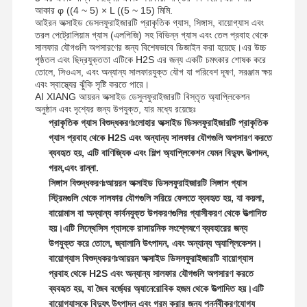
আকার φ ((4 ~ 5) × L ((5 ~ 15) মিমি.
আইরন অক্সাইড ডেসলফুরাইজারটি প্রাকৃতিক গ্যাস, সিঙ্গাস, বায়োগ্যাস এবং
তরল পেট্রোলিয়াম গ্যাস (এলপিজি) সহ বিভিন্ন গ্যাস এবং তেল প্রবাহ থেকে
কারখানা ভ্রমণ
মান নিয়ন্ত্রণ
খবর
সব ক্ষেত্রেই
সালফার যৌগগুলি অপসারণের জন্য বিশেষভাবে ডিজাইন করা হয়েছে।এর উচ্চ
পৃষ্ঠতল এবং ছিদ্রযুক্ততা এটিকে H2S এর জন্য একটি চমৎকার শোষক করে
তোলে, সিওএস, এবং অন্যান্য সালফারযুক্ত যৌগ যা পরিবেশ দূষণ, সরঞ্জাম ক্ষয়
এবং স্বাস্থ্যের ঝুঁকি সৃষ্টি করতে পারে।
AI XIANG আয়রন অক্সাইড ডেসুলফুরাইজারটি বিস্তৃত অ্যাপ্লিকেশন
অনুষ্ঠান এবং দৃশ্যের জন্য উপযুক্ত, যার মধ্যে রয়েছেঃ
প্রাকৃতিক গ্যাস বিশুদ্ধকরণঃ
লোহার অক্সাইড ডিসলফুরাইজারটি প্রাকৃতিক
উদ্ধৃতির জন্য
গ্যাস প্রবাহ থেকে H2S এবং অন্যান্য সালফার যৌগগুলি অপসারণ করতে
আবেদন
ব্যবহৃত হয়, এটি বাণিজ্যিক এবং শিল্প অ্যাপ্লিকেশন যেমন বিদ্যুৎ উত্পাদন,
গরম,এবং রান্না.
আয়রন অক্সাইড ডিসালফারাইজার
সিঙ্গাস বিশুদ্ধকরণঃ
আয়রন অক্সাইড ডিসলফুরাইজারটি সিঙ্গাস গ্যাস
স্ট্রিমগুলি থেকে সালফার যৌগগুলি সরিয়ে ফেলতে ব্যবহৃত হয়, যা কয়লা,
ডাইমিথাইলামিনোথাইল মেথাক্রাইলেট
বায়োমাস বা অন্যান্য কার্বনযুক্ত উপকরণগুলির গ্যাসীকরণ থেকে উত্পাদিত
হয়।এটি সিন্থেসিস গ্যাসকে রাসায়নিক সংশ্লেষণে ব্যবহারের জন্য
মেথাক্রাইলোক্সাইথাইল ট্রাইমেথাইল অ্যামোনিয়াম ক্লোরাইড
উপযুক্ত করে তোলে, জ্বালানি উৎপাদন, এবং অন্যান্য অ্যাপ্লিকেশন।
বায়োগ্যাস বিশুদ্ধকরণঃ
আয়রন অক্সাইড ডিসলফুরাইজারটি বায়োগ্যাস
অ্যাক্রিলয়োলক্সিথাইল ট্রাইমেথাইল অ্যামোনিয়াম ক্লোরাইড
প্রবাহ থেকে H2S এবং অন্যান্য সালফার যৌগগুলি অপসারণ করতে
ব্যবহৃত হয়, যা জৈব বর্জ্যের অ্যানেরোবিক হজম থেকে উত্পাদিত হয়।এটি
অ্যানিওনিক পলিঅ্যাক্রিলামাইড
বায়োগ্যাসকে বিদ্যুৎ উৎপাদন এবং গরম করার জন্য পুনর্নবীকরণযোগ্য