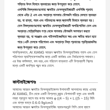
শক্তির উৎস হিসাবে ব্যবহারের জন্য উপযুক্ত করে তোলে.
nonionic polyacrylamide
এলপিজি বিশুদ্ধকরণঃ
লোহা অক্সাইড ডেসলফুরাইজারটি এলপিজি প্রবাহ
থেকে এইচ 2 এস এবং অন্যান্য সালফার যৌগগুলি সরিয়ে ফেলতে ব্যবহৃত
যৌগিক সার ধীর মুক্তির প্রতিরক্ষামূলক উপাদান
হয়, যা রান্না, গরম এবং পরিবহনের জন্য জ্বালানী হিসাবে ব্যবহৃত হয়।
তেল বিশুদ্ধকরণঃ
লোহা অক্সাইড ডেসলফুরাইজারটি অপরিশোধিত তেল এবং
Cationic polyacrylamide
অন্যান্য পেট্রোলিয়াম পণ্য থেকে সালফার যৌগগুলি অপসারণ করতে
ব্যবহৃত হয়, যা সরঞ্জাম এবং পাইপলাইনগুলিতে ক্ষয় এবং ক্ষতির কারণ হতে
জেলিং এজেন্ট ফ্রেকচারিং এসিডিফিকেশন জন্য
পারে।এটি তেলকে পরিশোধন এবং অন্যান্য নিম্ন প্রবাহের প্রক্রিয়াগুলির
জন্য উপযুক্ত করে তোলে.
উচ্চ তাপমাত্রা অবসানকারী এজেন্ট
সামগ্রিকভাবে, AI XIANG আয়রন অক্সাইড ডিসলফুরাইজার গ্যাস এবং তেল
পরিশোধন অ্যাপ্লিকেশনগুলির জন্য একটি কার্যকর এবং নির্ভরযোগ্য সমাধান।
ডিসলফুরাইজার
এর উচ্চ কর্মক্ষমতা, কম খরচ,এবং পরিবেশ বান্ধবতা এটি বিশ্বব্যাপী শিল্পের
মধ্যে একটি জনপ্রিয় পছন্দ করে তোলে.
কাস্টমাইজেশনঃ
আমাদের আয়রন অক্সাইড ডিসলফুরাইজেশন উপাদানটি আপনাদের কাছে এনেছে
AI XIANG, চীন থেকে একটি বিশ্বস্ত ব্র্যান্ড।উপাদানটি হলুদ এবং বাদামী
লম্বা গ্রানুলে আসে যার কণার আকার φ ((4 ~ 5) × L ((5 ~ 15) মিমি
এবং বাল্ক ঘনত্ব 0.6-0.9g/cm3
আমাদের আয়রন অক্সাইড ডিসলফুরাইজিং অ্যাডসরবেন্ট পিপি বোনা ব্যাগে