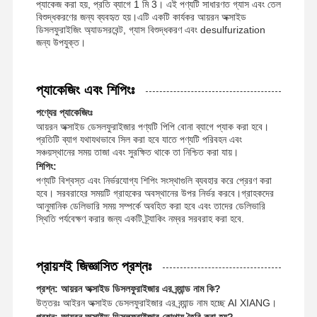
প্যাকেজ করা হয়, প্রতি ব্যাগে 1 মি 3। এই পণ্যটি সাধারণত গ্যাস এবং তেল
বিশুদ্ধকরণের জন্য ব্যবহৃত হয়।এটি একটি কার্যকর আয়রন অক্সাইড
ডিসলফুরাইজিং অ্যাডসরবেন্ট, গ্যাস বিশুদ্ধকরণ এবং desulfurization
জন্য উপযুক্ত।
প্যাকেজিং এবং শিপিংঃ
পণ্যের প্যাকেজিংঃ
আয়রন অক্সাইড ডেসলফুরাইজার পণ্যটি পিপি বোনা ব্যাগে প্যাক করা হবে।
প্রতিটি ব্যাগ যথাযথভাবে সিল করা হবে যাতে পণ্যটি পরিবহন এবং
সঞ্চয়স্থানের সময় তাজা এবং সুরক্ষিত থাকে তা নিশ্চিত করা যায়।
শিপিং:
পণ্যটি বিশ্বস্ত এবং নির্ভরযোগ্য শিপিং সংস্থাগুলি ব্যবহার করে প্রেরণ করা
হবে। সরবরাহের সময়টি গ্রাহকের অবস্থানের উপর নির্ভর করবে।গ্রাহকদের
আনুমানিক ডেলিভারি সময় সম্পর্কে অবহিত করা হবে এবং তাদের ডেলিভারি
স্থিতি পর্যবেক্ষণ করার জন্য একটি ট্র্যাকিং নম্বর সরবরাহ করা হবে.
প্রায়শই জিজ্ঞাসিত প্রশ্নঃ
প্রশ্ন: আয়রন অক্সাইড ডিসলফুরাইজার এর ব্র্যান্ড নাম কি?
উত্তরঃ আইরন অক্সাইড ডেসলফুরাইজার এর ব্র্যান্ড নাম হচ্ছে AI XIANG।
প্রশ্ন: আয়রন অক্সাইড ডিসলফুরাইজার কোথায় তৈরি করা হয়?