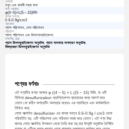
চেহারা
হলুদ এবং বাদামী লম্বা দানা
কণা আকার
φ(4~5)×L(5～15)মিমি
বাল্ক ঘনত্ব
0.6-0.9g/cm3
আবেদন
গ্যাস পরিশোধন, তেল পরিশোধন
প্রয়োগ
গ্যাস পরিশোধন এবং ডিসালফারাইজেশন
লক্ষণীয় করা:
,
,
গ্যাস ডিসলফুরাইজেশন অনুঘটক
গ্যাস সালফার অপসারণ অনুঘটক
বিশুদ্ধকরণ ডিসলফুরাইজেশন অনুঘটক
পণ্যের বর্ণনাঃ
এই পণ্যটির কণার আকার φ ((4 ~ 5) × L ((5 ~ 15) মিমি, যা এটি
বিভিন্ন desulfurization অ্যাপ্লিকেশন ব্যবহারের জন্য আদর্শ করে
তোলে।যা কঠিন অপারেটিং অবস্থার মধ্যেও এর স্থায়িত্ব এবং কার্যকারিতা
নিশ্চিত করে.
লোহা অক্সাইড desulfurizer এর বাল্ক ঘনত্ব 0.6-0.9g / cm3 থেকে
পরিবর্তিত হয়, এটি পরিচালনা এবং পরিবহন সহজ করে তোলে। এই পণ্য উচ্চ
মানের লোহা অক্সাইড উপকরণ থেকে তৈরি করা হয়,যার উৎকৃষ্ট অনুঘটক বৈশিষ্ট্য
রয়েছে যা এটিকে গ্যাস প্রবাহ থেকে সালফার অপসারণে কার্যকর করে তোলে.