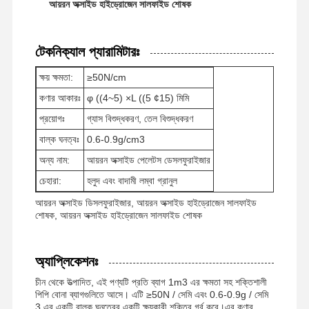
আয়রন অক্সাইড হাইড্রোজেন সালফাইড শোষক
টেকনিক্যাল প্যারামিটারঃ
ক্ষয় ক্ষমতা:
≥50N/cm
কণার আকারঃ
φ ((4~5) ×L ((5 ¢15) মিমি
প্রয়োগঃ
গ্যাস বিশুদ্ধকরণ, তেল বিশুদ্ধকরণ
বাল্ক ঘনত্বঃ
0.6-0.9g/cm3
অন্য নাম:
আয়রন অক্সাইড পেলেটস ডেসলফুরাইজার
চেহারা:
হলুদ এবং বাদামী লম্বা গ্রানুল
আয়রন অক্সাইড ডিসলফুরাইজার, আয়রন অক্সাইড হাইড্রোজেন সালফাইড
শোষক, আয়রন অক্সাইড হাইড্রোজেন সালফাইড শোষক
অ্যাপ্লিকেশনঃ
বাড়ি
পণ্য
ভিডিও
আমাদের সম্পর্কে
চীন থেকে উত্পাদিত, এই পণ্যটি প্রতি ব্যাগ 1m3 এর ক্ষমতা সহ শক্তিশালী
পিপি বোনা ব্যাগগুলিতে আসে। এটি ≥50N / সেমি এবং 0.6-0.9g / সেমি
3 এর একটি বাল্ক ঘনত্বের একটি ক্ষয়কারী শক্তির গর্ব করে।এর কণার