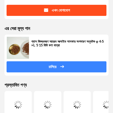
এখন যোগাযোগ
এর সেরা মূল্য পান
গ্যাস বিশুদ্ধকরণ আয়রন অক্সাইড সালফার অপসারণ অনুঘটক φ 4-5
×L 5 ̊15 মিমি কণা মাত্রা
চালিয়ে
প্রস্তাবিত পণ্য