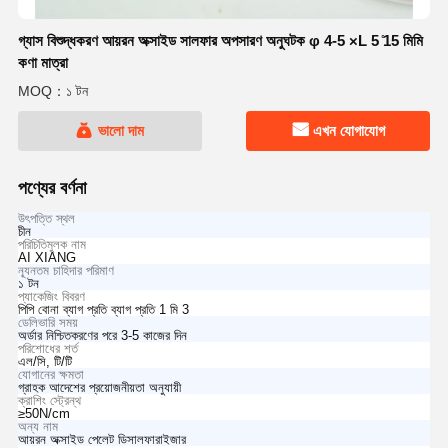
গ্যাস বিশুদ্ধকরণ আয়রন অক্সাইড সালফার অপসারণ অনুঘটক φ 4-5 ×L 5 ̊15 মিমি
কণা মাত্রা
MOQ：১ টন
ভালো দাম
এখন যোগাযোগ
পণ্যের বর্ণনা
উৎপত্তি স্থল
চীন
পরিচিতিমুলক নাম
AI XIANG
ন্যূনতম চাহিদার পরিমাণ
১ টন
প্যাকেজিং বিবরণ
পিপি বোনা ব্যাগ প্রতি ব্যাগ প্রতি 1 মি 3
ডেলিভারি সময়
অর্ডার নিশ্চিতকরণের পরে 3-5 কাজের দিন
পরিশোধের শর্ত
এল/সি, টি/টি
যোগানের ক্ষমতা
গ্রাহক আদেশের প্রয়োজনীয়তা অনুযায়ী
ক্রাশিং স্ট্রেন্থ
≥50N/cm
অন্য নাম
আয়রন অক্সাইড পেলেট ডিসালফারাইজার