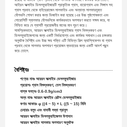
আইরন অক্সাইড ডিসলফুরাইজারটি প্রাকৃতিক গ্যাস, বায়োগ্যাস এবং সিঙ্গাস সহ
গ্যাস প্রবাহ থেকে হাইড্রোজেন সালফাইড এবং অন্যান্য সালফারযুক্ত
যৌগগুলি শোষণ করার জন্য ডিজাইন করা হয়েছে।এর উচ্চ পৃষ্ঠপোষকতা এবং
পোরোসিটি স্যালফার যৌগগুলিকে কার্যকরভাবে অপসারণ করতে সক্ষম করে, যা
নিশ্চিত করে যে গ্যাসটি প্রয়োজনীয় মানের মান পূরণ করে।
সামগ্রিকভাবে, আয়রন অক্সাইড ডিসলফুরাইজার গ্যাস বিশুদ্ধকরণ এবং
ডিসলফুরাইজেশনের জন্য একটি নির্ভরযোগ্য এবং কার্যকর সমাধান।এর চমৎকার
অনুঘটক বৈশিষ্ট্য এবং উচ্চ ক্ষয় শক্তি এটি বিভিন্ন শিল্প অ্যাপ্লিকেশন যা গ্যাস
প্রবাহ থেকে সালফার অপসারণ প্রয়োজন ব্যবহারের জন্য একটি আদর্শ পছন্দ
করে তোলে.
বৈশিষ্ট্যঃ
পণ্যের নামঃ আয়রন অক্সাইড ডেসলফুরাইজার
প্রয়োগঃ গ্যাস বিশুদ্ধকরণ, তেল বিশুদ্ধকরণ
বাল্ক ঘনত্বঃ 0.6-0.9g/cm3
অন্য নামঃ আয়রন অক্সাইড পেল্টস ডেসলফুরাইজার
কণার আকারঃ φ ((4 ~ 5) × L ((5 ~ 15) মিমি
চেহারাঃ হলুদ এবং বাদামী লম্বা গ্রানুল
আয়রন অক্সাইড ডিসলফুরাইজেশন উপাদান
আয়রন অক্সাইড সালফার অপসারণ অনুঘটক