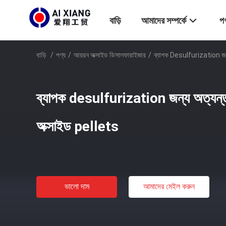
বাড়ি
আমাদের সম্পর্কে
পণ
বাড়ি
/
পণ্য
/
আয়রন অক্সাইড ডিসালফারাইজার
/
ব্যাপক Desulfurization জন্য
ব্যাপক desulfurization জন্য অত্যন্ত 
অক্সাইড pellets
ভালো দাম
আমাদের মেইল ​​করুন