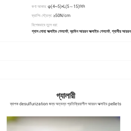
কণা আকার:
φ(4~5)×L(5～15)মিমি
ক্রাশিং স্ট্রেন্থ:
≥50N/cm
বিশেষভাবে তুলে ধরা:
,
,
গ্যাস লোহা অক্সাইড পেললেট
ব্রাউন আয়রন অক্সাইড পেললেট
গ্যাসীয় আয়র
গ্যালারী
ব্যাপক desulfurization জন্য অত্যন্ত প্রতিক্রিয়াশীল আয়রন অক্সাইড pellets