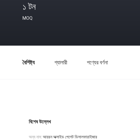
১ টন
MOQ
বৈশিষ্ট্য
গ্যালারী
পণ্যের বর্ণনা
বিশেষ উল্লেখ
অন্য নাম:
আয়রন অক্সাইড পেলেট ডিসালফারাইজার