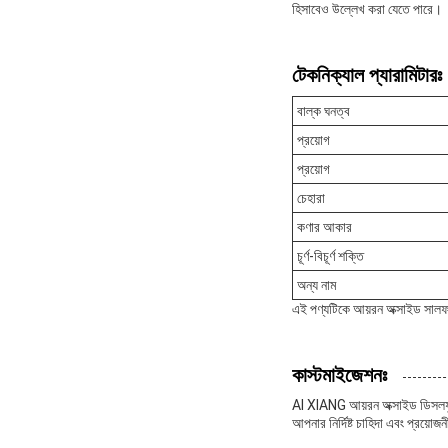
হিসাবেও উল্লেখ করা যেতে পারে।
টেকনিক্যাল প্যারামিটারঃ
বাল্ক ঘনত্ব
প্রয়োগ
প্রয়োগ
চেহারা
কণার আকার
চূর্ণ-বিচূর্ণ শক্তি
অন্য নাম
এই পণ্যটিকে আয়রন অক্সাইড সালফ
কাস্টমাইজেশনঃ
AI XIANG আয়রন অক্সাইড ডিসলফুর
আপনার নির্দিষ্ট চাহিদা এবং প্রয়োজ