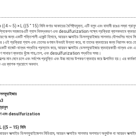
((4 ~ 5) × L ((5 ′′ 15) মিমি কণার আকারের বৈশিষ্ট্যযুক্ত, এটি হলুদ এবং বাদামী রঙের লম্বা গ্র
্যাপ্লিকেশন সহজতরএটি গ্যাস বিশুদ্ধকরণ এবং desulfurization লক্ষ্যে প্রক্রিয়া ব্যাপকভাবে ব্যবহৃ
ণের জন্য একটি শক্তিশালী এজেন্ট হিসাবে, আয়রন অক্সাইড ডিসলফুরাইজার সালফার যৌগগুলির সাথে মিথস
করে।এই প্রক্রিয়া গ্যাস এবং তেলের গুণমান উভয়ই উন্নত করে, যা তাদের ব্যবহারের জন্য নিরাপদ করে 
 একটি বাজেট-বান্ধব পদ্ধতির প্রস্তাব করে, আয়রন অক্সাইড ডেসলফুরাইজার ব্যবহারকারী-বান্ধব এবং এ
ে সাধারণ ব্যবহার খুঁজে পায়,তেল, এবং desulfurization পদ্ধতির সময়।
ের মান মেনে চলে এবং সর্বশেষ প্রযুক্তি এবং উচ্চ মানের উপকরণ ব্যবহার করে উত্পাদিত হয়। এর কার্য
াতে এর ব্যাপক প্রয়োগে অবদান.
েসলফুরাইজার
m3
্রানুল
্ধকরণ এবং desulfurization
L ((5 ~ 15) মিমি
য়রন অক্সাইড ডিসলফুরাইজেশন মিডিয়াম, আয়রন অক্সাইড সালফার অপসারণ অনুঘটক বা আয়রন অক্সা