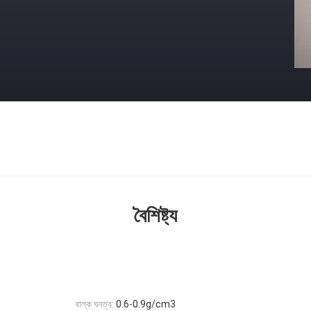
বৈশিষ্ট্য
বাল্ক ঘনত্ব:
0.6-0.9g/cm3