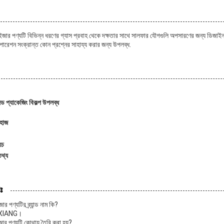
ার পণ্যটি বিভিন্ন ধরণের গ্যাস প্রবাহ থেকে দক্ষতার সাথে সালফার যৌগগুলি অপসারণের জন্য ডিজাই
ারেশন সংক্রান্ত কোন প্রশ্নের সাহায্য করার জন্য উপলব্ধ.
ড প্যাকেজিং বিকল্প উপলব্ধ
াহাজ
রচ
তথ্য
ঃ
 পণ্যটির ব্র্যান্ড নাম কি?
 AI XIANG।
ার পণ্যটি কোথায় তৈরি করা হয়?