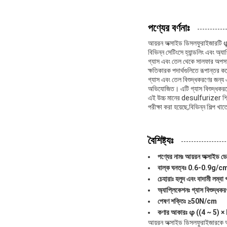
পণ্যের বর্ণনাঃ
আয়রন অক্সাইড ডিসলফুরাইজারটি φ 
বিভিন্ন সেটিংসে হ্যান্ডলিং এবং অ
গ্যাস এবং তেল থেকে সালফার অপসার
ক্ষতিকারক পদার্থগুলিতে রূপান্তর 
গ্যাস এবং তেল বিশুদ্ধকরণের জন্য
অভিযোজিত। এটি গ্যাস বিশুদ্ধকরণ
এই উচ্চ মানের desulfurizer শিল্প
পরীক্ষা করা হয়েছে,বিভিন্ন শিল্প খ
বৈশিষ্ট্যঃ
পণ্যের নামঃ আয়রন অক্সাইড ড
বাল্ক ঘনত্বঃ 0.6-0.9g/c
চেহারাঃ হলুদ এবং বাদামী লম্বা গ
অ্যাপ্লিকেশনঃ গ্যাস বিশুদ
পেষণ শক্তিঃ ≥50N/cm
কণার আকারঃ φ ((4 ~ 5) × 
আয়রন অক্সাইড ডিসলফুরাইজারকে আ