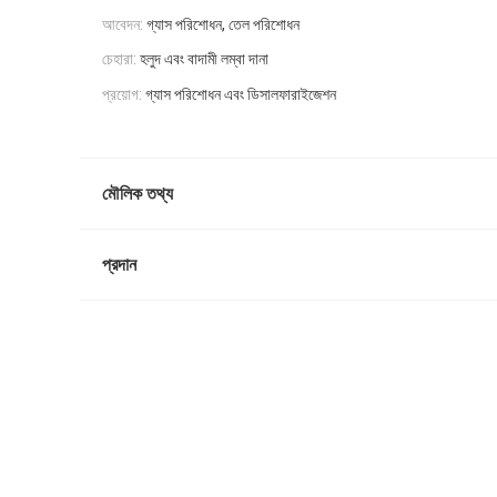
আবেদন:
গ্যাস পরিশোধন, তেল পরিশোধন
চেহারা:
হলুদ এবং বাদামী লম্বা দানা
প্রয়োগ:
গ্যাস পরিশোধন এবং ডিসালফারাইজেশন
মৌলিক তথ্য
প্রদান