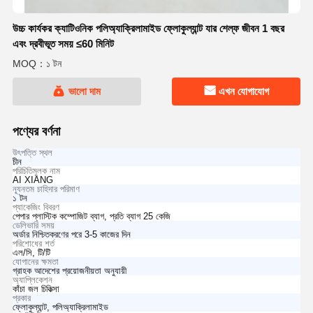
উচ্চ কার্যকর ক্যাটিওনিক পলিঅ্যাক্রিলামাইড ফ্লোকুল্যান্ট যার শেল্ফ জীবন 1 বছর
এবং দ্রবীভূত সময় ≤60 মিনিট
MOQ：১ টন
ভালো দাম
এখন যোগাযোগ
পণ্যের বর্ণনা
উৎপত্তি স্থল
চীন
পরিচিতিমুলক নাম
AI XIANG
ন্যূনতম চাহিদার পরিমাণ
১ টন
প্যাকেজিং বিবরণ
পেপার প্লাস্টিক কম্পোজিট ব্যাগ, প্রতি ব্যাগ 25 কেজি
ডেলিভারি সময়
অর্ডার নিশ্চিতকরণের পরে 3-5 কাজের দিন
পরিশোধের শর্ত
এল/সি, টি/টি
যোগানের ক্ষমতা
গ্রাহক আদেশের প্রয়োজনীয়তা অনুযায়ী
অ্যাপ্লিকেশন
কাঁচা জল চিকিত্সা
প্রকার
ফ্লোকুল্যান্ট, পলিঅ্যাক্রিলামাইড