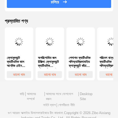
চালিয়ে
প্রস্তাবিত পণ্য
ফ্লোকুল্যান্ট
অপরিশোধিত জল
পেশাগত ক্যাটিওনিক
পরিবেশ বান্ধব
ক্যাটিওনিক ভাল
চিকিত্সা ফ্লোকুল্যান্ট
পলিঅ্যাক্রিলামাইড
ক্যাটিওনিক
আণবিক চেইন
ক্যাটিওনিক
ফ্লাকুল্যান্ট কাঁচা
পলিঅ্যাক্রিলাম
এক্সটেনশন
পলিঅ্যাক্রিলামাইড
জলের চিকিত্সার জন্য
জল চিকিত্সার সময
পারফরম্যান্স এবং
আইওনিটি সহ
দ্রবীভূত সময় ≤60
স্ল্যাড ডিহাইড্র
ভালো দাম
ভালো দাম
ভালো দাম
ভালো দাম
ভাল জল চিকিত্সা
ক্যাটিওনিক
মিনিট
এবং ঘনকরণের
প্রভাব
উন্নতির জন্য
বাড়ি
আমাদের
আমাদের সাথে যোগাযোগ
Desktop
সম্পর্কে
করুন
Site
সাইট ম্যাপ
গোপনীয়তা নীতি
গুণ
আয়রন অক্সাইড ডিসালফারাইজার
চীন কারখানা.Copyright © 2026 Zibo Aixiang
Industry and Trade Co., Ltd.. All Rights Reserved.