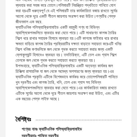
ব্যবহার করা সহজ করে তোলে।পলিমারটি নিয়ন্ত্রিত পদ্ধতিতে পানিতে যোগ
করা হয়এটি গুরুত্বপূর্ণ যে এই পলিমারটি তার কার্যকারিতা বজায় রাখতে সূর্যের
আলো থেকে দূরে একটি শীতল জায়গায় সংরক্ষণ করা উচিত।পণ্যটির শেল্ফ
জীবনকাল এক বছর.
ক্যাটিওনিক পলিঅ্যাক্রিলামাইড একটি বহুমুখী পণ্য যা বিভিন্ন
অ্যাপ্লিকেশনগুলিতে ব্যবহার করা যেতে পারে। এটি সাধারণত কাগজ তৈরির
শিল্পে ধরে রাখার সহায়ক হিসাবে ব্যবহৃত হয়।এটি কাগজে ফাইবার ধরে রাখার
ক্ষমতা বাড়িয়ে কাগজ তৈরির প্রক্রিয়াটির দক্ষতা বাড়াতে সহায়তা করেএটি খনির
শিল্পে খনিজ কণাগুলিকে জল থেকে পৃথক করতে সহায়তা করার জন্য একটি
ফ্লোকুল্যান্ট হিসাবেও ব্যবহৃত হয়। তদতিরিক্ত, এটি তেল এবং গ্যাস শিল্পে
তেলকে জল থেকে পৃথক করতে সহায়তা করতে ব্যবহৃত হয়।
উপসংহারে, ক্যাটিওনিক পলিঅ্যাক্রিলামাইড একটি অত্যন্ত কার্যকর জল
চিকিত্সা রাসায়নিক যা জল থেকে অমেধ্য অপসারণের জন্য ব্যবহৃত হয়।এর
ক্যাটিওনিক প্রকৃতি এটিকে বিশেষভাবে কার্যকর করে তোলেপলিমারটি পানিতে
খুব দ্রবণীয় এবং কাগজ তৈরি, খনি, তেল এবং গ্যাস সহ বিভিন্ন
অ্যাপ্লিকেশনগুলিতে ব্যবহার করা যেতে পারে।এর কার্যকারিতা বজায় রাখতে
এটিকে সূর্যের আলো থেকে দূরে শীতল জায়গায় সংরক্ষণ করা উচিত, এবং এটির
এক বছরের শেল্ফ লাইফ আছে।
বৈশিষ্ট্যঃ
পণ্যের নামঃ ক্যাটিওনিক পলিঅ্যাক্রিলামাইড
দ্রবণীয়তাঃ পানিতে দ্রবণীয়