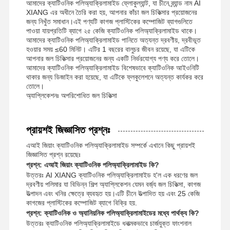
আমাদের ক্যাটিওনিক পলিঅ্যাক্রিলামাইড ফ্লোকুল্যান্ট, যা চীনে ব্র্যান্ড নাম AI
XIANG এর অধীনে তৈরি করা হয়, আপনার কাঁচা জল চিকিত্সার প্রয়োজনের
nonionic polyacrylamide
জন্য নিখুঁত সমাধান।এই পণ্যটি কাগজ প্লাস্টিকের কম্পোজিট ব্যাগগুলিতে
পাওয়া যায়প্রতিটি ব্যাগে ২৫ কেজি ক্যাটিওনিক পলিঅ্যাক্রিলামাইড থাকে।
যৌগিক সার ধীর মুক্তির প্রতিরক্ষামূলক উপাদান
আমাদের ক্যাটিওনিক পলিঅ্যাক্রিলামাইড পানিতে অত্যন্ত দ্রবণীয়, দ্রবীভূত
হওয়ার সময় ≤60 মিনিট। এটির 1 বছরের বালুচর জীবন রয়েছে, যা এটিকে
Cationic polyacrylamide
আপনার জল চিকিত্সার প্রয়োজনের জন্য একটি নির্ভরযোগ্য পণ্য করে তোলে।
আমাদের ক্যাটিওনিক পলিঅ্যাক্রিলামাইড বিশেষভাবে ক্যাটিওনিক আইওনিটি
থাকার জন্য ডিজাইন করা হয়েছে, যা এটিকে ফ্লকুলেশনে অত্যন্ত কার্যকর করে
জেলিং এজেন্ট ফ্রেকচারিং এসিডিফিকেশন জন্য
তোলে।
অ্যাপ্লিকেশনঃ অপরিশোধিত জল চিকিত্সা
উচ্চ তাপমাত্রা অবসানকারী এজেন্ট
ডিসলফুরাইজার
প্রায়শই জিজ্ঞাসিত প্রশ্নঃ
এআই জিয়াং ক্যাটিওনিক পলিঅ্যাক্রিলামাইড সম্পর্কে এখানে কিছু প্রায়শই
জিজ্ঞাসিত প্রশ্ন রয়েছেঃ
প্রশ্ন: এআই জিয়াং ক্যাটিওনিক পলিঅ্যাক্রিলামাইড কি?
উত্তরঃ AI XIANG ক্যাটিওনিক পলিঅ্যাক্রিলামাইড হ'ল এক ধরণের জল
দ্রবণীয় পলিমার যা বিভিন্ন শিল্প অ্যাপ্লিকেশন যেমন বর্জ্য জল চিকিত্সা, কাগজ
উত্পাদন এবং খনির ক্ষেত্রে ব্যবহৃত হয়।এটি চীনে উত্পাদিত হয় এবং 25 কেজি
কাগজের প্লাস্টিকের কম্পোজিট ব্যাগে বিক্রি হয়.
প্রশ্ন: ক্যাটিওনিক ও অ্যানিয়নিক পলিঅ্যাক্রিলামাইডের মধ্যে পার্থক্য কি?
উত্তরঃ ক্যাটিওনিক পলিঅ্যাক্রিলামাইডে ধনাত্মকভাবে চার্জযুক্ত ফাংশনাল