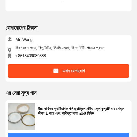
যোগাযোগের ঠিকানা
Mr. Wang
জিয়াংওয়াং গ্রাম, কিডু টাউন, লিনজি জেলা, জিবো সিটি, শানডং প্রদেশ
+8613409089888
এখন যোগাযোগ
এর সেরা মূল্য পান
উচ্চ কার্যকর ক্যাটিওনিক পলিঅ্যাক্রিলামাইড ফ্লোকুল্যান্ট যার শেল্ফ
জীবন 1 বছর এবং দ্রবীভূত সময় ≤60 মিনিট