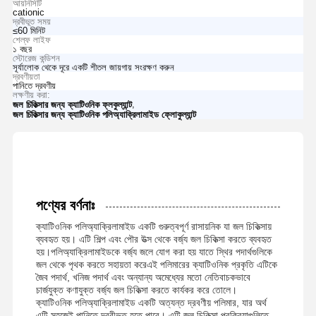
আয়নিসিটি
cationic
দ্রবীভূত সময়
≤60 মিনিট
শেল্ফ লাইফ
১ বছর
স্টোরেজ কন্ডিশন
সূর্যালোক থেকে দূরে একটি শীতল জায়গায় সংরক্ষণ করুন
দ্রবণীয়তা
পানিতে দ্রবণীয়
লক্ষণীয় করা:
,
জল চিকিত্সার জন্য ক্যাটিওনিক ফ্লকুল্যান্ট
জল চিকিত্সার জন্য ক্যাটিওনিক পলিঅ্যাক্রিলামাইড ফ্লোকুল্যান্ট
পণ্যের বর্ণনাঃ
ক্যাটিওনিক পলিঅ্যাক্রিলামাইড একটি গুরুত্বপূর্ণ রাসায়নিক যা জল চিকিত্সায়
ব্যবহৃত হয়। এটি শিল্প এবং পৌর উত্স থেকে বর্জ্য জল চিকিত্সা করতে ব্যবহৃত
হয়।পলিঅ্যাক্রিলামাইডকে বর্জ্য জলে যোগ করা হয় যাতে স্থির পদার্থগুলিকে
জল থেকে পৃথক করতে সহায়তা করেএই পলিমারের ক্যাটিওনিক প্রকৃতি এটিকে
জৈব পদার্থ, খনিজ পদার্থ এবং অন্যান্য অমেধ্যের মতো নেতিবাচকভাবে
চার্জযুক্ত কণাযুক্ত বর্জ্য জল চিকিত্সা করতে কার্যকর করে তোলে।
ক্যাটিওনিক পলিঅ্যাক্রিলামাইড একটি অত্যন্ত দ্রবণীয় পলিমার, যার অর্থ
এটি সহজেই পানিতে দ্রবীভূত হতে পারে। এটি জল চিকিত্সা প্রক্রিয়াগুলিতে