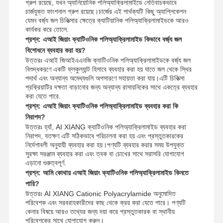
গ্রুপ রয়েছে, যখন অ্যানিয়োনিক পলিঅ্যাক্রিলামাইডে নেতিবাচকভাবে
চার্জযুক্ত ফাংশনাল গ্রুপ রয়েছে।চার্জের এই পার্থক্যটি কিছু অ্যাপ্লিকেশন
যেমন বর্জ্য জল চিকিত্সার ক্ষেত্রে ক্যাটিয়ানিক পলিঅ্যাক্রিলামাইডকে আরও
কার্যকর করে তোলে.
প্রশ্ন: এআই জিয়াং ক্যাটিওনিক পলিঅ্যাক্রিলামাইড কিভাবে বর্জ্য জল
বিশোধনে ব্যবহার করা হয়?
উত্তরঃ এআই জিআইএএনজি ক্যাটিওনিক পলিঅ্যাক্রিলামাইডকে বর্জ্য জল
বিশুদ্ধকরণে একটি ফ্লকুল্যান্ট হিসাবে ব্যবহার করা হয় যাতে জল থেকে স্থির
পদার্থ এবং অন্যান্য অমেধ্যগুলি অপসারণে সহায়তা করা যায়।এটি চিকিত্সা
প্রক্রিয়াটির দক্ষতা বাড়ানোর জন্য অন্যান্য রাসায়নিকের সাথে একত্রে ব্যবহার
করা যেতে পারে.
প্রশ্ন: এআই জিয়াং ক্যাটিওনিক পলিঅ্যাক্রিলামাইড ব্যবহার করা কি
নিরাপদ?
উত্তরঃ হ্যাঁ, AI XIANG ক্যাটিওনিক পলিঅ্যাক্রিলামাইড ব্যবহার করা
নিরাপদ, যতক্ষণ এটি সঠিকভাবে পরিচালনা করা হয় এবং প্রস্তুতকারকের
নির্দেশাবলী অনুযায়ী ব্যবহার করা হয়।পণ্যটি ব্যবহার করার সময় উপযুক্ত
সুরক্ষা সরঞ্জাম ব্যবহার করা এবং ত্বক বা চোখের সাথে সরাসরি যোগাযোগ
এড়ানো গুরুত্বপূর্ণ.
প্রশ্ন: আমি কোথায় এআই জিয়াং ক্যাটিওনিক পলিঅ্যাক্রিলামাইড কিনতে
পারি?
উত্তরঃ AI XIANG Cationic Polyacrylamide অনুমোদিত
পরিবেশক এবং সরবরাহকারীদের কাছ থেকে ক্রয় করা যেতে পারে। পণ্যটি
কেনার বিষয়ে আরও তথ্যের জন্য দয়া করে প্রস্তুতকারক বা স্থানীয়
পরিবেশকের সাথে যোগাযোগ করুন।