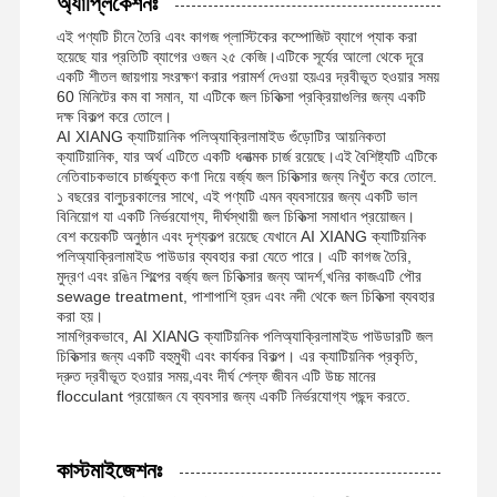
অ্যাপ্লিকেশনঃ
এই পণ্যটি চীনে তৈরি এবং কাগজ প্লাস্টিকের কম্পোজিট ব্যাগে প্যাক করা
হয়েছে যার প্রতিটি ব্যাগের ওজন ২৫ কেজি।এটিকে সূর্যের আলো থেকে দূরে
কারখানা ভ্রমণ
মান নিয়ন্ত্রণ
খবর
সব ক্ষেত্রেই
একটি শীতল জায়গায় সংরক্ষণ করার পরামর্শ দেওয়া হয়এর দ্রবীভূত হওয়ার সময়
60 মিনিটের কম বা সমান, যা এটিকে জল চিকিত্সা প্রক্রিয়াগুলির জন্য একটি
দক্ষ বিকল্প করে তোলে।
AI XIANG ক্যাটিয়ানিক পলিঅ্যাক্রিলামাইড গুঁড়োটির আয়নিকতা
ক্যাটিয়ানিক, যার অর্থ এটিতে একটি ধনাত্মক চার্জ রয়েছে।এই বৈশিষ্ট্যটি এটিকে
নেতিবাচকভাবে চার্জযুক্ত কণা দিয়ে বর্জ্য জল চিকিত্সার জন্য নিখুঁত করে তোলে.
১ বছরের বালুচরকালের সাথে, এই পণ্যটি এমন ব্যবসায়ের জন্য একটি ভাল
উদ্ধৃতির জন্য
বিনিয়োগ যা একটি নির্ভরযোগ্য, দীর্ঘস্থায়ী জল চিকিত্সা সমাধান প্রয়োজন।
আবেদন
বেশ কয়েকটি অনুষ্ঠান এবং দৃশ্যকল্প রয়েছে যেখানে AI XIANG ক্যাটিয়নিক
পলিঅ্যাক্রিলামাইড পাউডার ব্যবহার করা যেতে পারে। এটি কাগজ তৈরি,
মুদ্রণ এবং রঙিন শিল্পের বর্জ্য জল চিকিত্সার জন্য আদর্শ,খনির কাজএটি পৌর
আয়রন অক্সাইড ডিসালফারাইজার
sewage treatment, পাশাপাশি হ্রদ এবং নদী থেকে জল চিকিত্সা ব্যবহার
করা হয়।
সামগ্রিকভাবে, AI XIANG ক্যাটিয়নিক পলিঅ্যাক্রিলামাইড পাউডারটি জল
ডাইমিথাইলামিনোথাইল মেথাক্রাইলেট
চিকিত্সার জন্য একটি বহুমুখী এবং কার্যকর বিকল্প। এর ক্যাটিয়নিক প্রকৃতি,
দ্রুত দ্রবীভূত হওয়ার সময়,এবং দীর্ঘ শেল্ফ জীবন এটি উচ্চ মানের
মেথাক্রাইলোক্সাইথাইল ট্রাইমেথাইল অ্যামোনিয়াম ক্লোরাইড
flocculant প্রয়োজন যে ব্যবসার জন্য একটি নির্ভরযোগ্য পছন্দ করতে.
অ্যাক্রিলয়োলক্সিথাইল ট্রাইমেথাইল অ্যামোনিয়াম ক্লোরাইড
কাস্টমাইজেশনঃ
অ্যানিওনিক পলিঅ্যাক্রিলামাইড