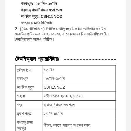
গলনাঙ্কঃ -২০°সি~-১০°সি
গন্ধঃ অ্যামোনিয়ামের মতো গন্ধ
আণবিক সূত্রঃ C8H15NO2
ঘনত্বঃ ০.৯৩২ জি/সেমি
2- ((ডিমেথাইলামিনো) ইথাইল মেথাক্রিল্যাটকে ডিমেথাইলামিনোথাইল
মেথাক্রিল্যাট কেএস নং ২৮৬৭৪৭২ বা কেবলমাত্র ডিমেথাইলামিনোথাইল
মেথাক্রিল্যাট নামেও পরিচিত।
টেকনিক্যাল প্যারামিটারঃ
ফুটন্ত বিন্দু
১৮৬°সি
গলনাঙ্ক
-২০°সি~১০°সি
আণবিক সূত্র
C8H15NO2
চেহারা
বর্ণহীন থেকে হালকা হলুদ তরল
গন্ধ
অ্যামোনিয়ামের মত গন্ধ
ফ্ল্যাশ পয়েন্ট
৫৭°সি-৬৪°সি
বাড়ি
পণ্য
ভিডিও
আমাদের সম্পর্কে
সঞ্চয়স্থানের
শীতল, শুকনো জায়গায় সংরক্ষণ করুন
অবস্থা