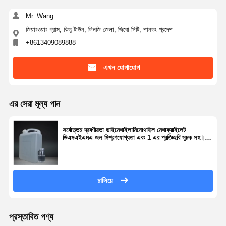
Mr. Wang
জিয়াংওয়াং গ্রাম, কিডু টাউন, লিনজি জেলা, জিবো সিটি, শানডং প্রদেশ
+8613409089888
এখন যোগাযোগ
এর সেরা মূল্য পান
সর্বোত্তম দ্রবণীয়তা ডাইমেথাইলামিনোথাইল মেথাক্রাইলেট
ডিএমএইএমএ জল মিশ্রণযোগ্যতা এবং 1 এর প্রতিচ্ছবি সূচক সহ।
439
চালিয়ে
প্রস্তাবিত পণ্য