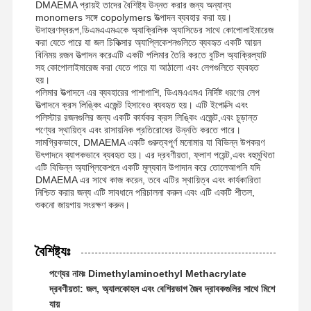
DMAEMA প্রায়ই তাদের বৈশিষ্ট্য উন্নত করার জন্য অন্যান্য
monomers সঙ্গে copolymers উত্পাদন ব্যবহার করা হয়।
উদাহরণস্বরূপ,ডিএমএএমএকে অ্যাক্রিলিক অ্যাসিডের সাথে কোপোলাইমারেজ
করা যেতে পারে যা জল চিকিত্সার অ্যাপ্লিকেশনগুলিতে ব্যবহৃত একটি আয়ন
বিনিময় রজন উত্পাদন করেএটি একটি পলিমার তৈরি করতে বুটিল অ্যাক্রিল্যাট
সহ কোপোলাইমারেজ করা যেতে পারে যা আঠালো এবং লেপগুলিতে ব্যবহৃত
হয়।
পলিমার উত্পাদনে এর ব্যবহারের পাশাপাশি, ডিএমএএমএ নির্দিষ্ট ধরণের লেপ
উত্পাদনে ক্রস লিঙ্কিং এজেন্ট হিসাবেও ব্যবহৃত হয়। এটি ইপোক্সি এবং
পলিস্টার রজনগুলির জন্য একটি কার্যকর ক্রস লিঙ্কিং এজেন্ট,এবং চূড়ান্ত
পণ্যের স্থায়িত্ব এবং রাসায়নিক প্রতিরোধের উন্নতি করতে পারে।
সামগ্রিকভাবে, DMAEMA একটি গুরুত্বপূর্ণ মনোমার যা বিভিন্ন উপকরণ
উৎপাদনে ব্যাপকভাবে ব্যবহৃত হয়। এর দ্রবণীয়তা, ফ্লাশ পয়েন্ট,এবং বহুমুখিতা
এটি বিভিন্ন অ্যাপ্লিকেশনে একটি মূল্যবান উপাদান করে তোলেআপনি যদি
DMAEMA এর সাথে কাজ করেন, তবে এটির স্থায়িত্ব এবং কার্যকারিতা
নিশ্চিত করার জন্য এটি সাবধানে পরিচালনা করুন এবং এটি একটি শীতল,
শুকনো জায়গায় সংরক্ষণ করুন।
বৈশিষ্ট্যঃ
পণ্যের নামঃ Dimethylaminoethyl Methacrylate
দ্রবণীয়তা: জল, অ্যালকোহল এবং বেশিরভাগ জৈব দ্রাবকগুলির সাথে মিশে
যায়