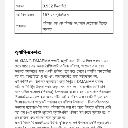
ঘনত্ব
0.932 জি/সেমি3
আণবিক ওজন
157.২১ গ্রাম/মোল
কারখানা ভ্রমণ
মান নিয়ন্ত্রণ
খবর
সব ক্ষেত্রেই
পলিমার এবং কোপলিমার উৎপাদনে মোনোমার হিসেবে
প্রয়োগ
ব্যবহৃত
অ্যাপ্লিকেশনঃ
উদ্ধৃতির জন্য
আবেদন
AI XIANG DMAEMA পণ্যটি বহুমুখী এবং বিভিন্ন শিল্পে প্রয়োগ করা
যেতে পারে। এর অনন্য বৈশিষ্ট্যগুলি এটিকে পলিমার, আঠালো এবং লেপ
উত্পাদনে ব্যবহারের জন্য একটি দুর্দান্ত পছন্দ করে তোলে।পণ্যটির অ্যামোনিয়া
আয়রন অক্সাইড ডিসালফারাইজার
মত গন্ধ অপ্রতিরোধ্য নয় এবং ব্যবহারকারীর জন্য ক্ষতিকারক নয়.
এই পণ্যটি লেপ উত্পাদনে ব্যবহারের জন্য নিখুঁত। DMAEMA তাদের
আঠালো বৈশিষ্ট্য উন্নত করার জন্য লেপ যোগ করা যেতে পারে।এটি চাপ
ডাইমিথাইলামিনোথাইল মেথাক্রাইলেট
সংবেদনশীল আঠালো (পিএসএ) উৎপাদনেও ব্যবহার করা যেতে পারেপিএসএতে
ডিএমএইএমএ যোগ করা আঠালোটির কাটার শক্তি এবং সংহতি উন্নত করে।
মেথাক্রাইলোক্সাইথাইল ট্রাইমেথাইল অ্যামোনিয়াম ক্লোরাইড
ডিএমএইএমএর আরেকটি প্রয়োগ হল পলিমার উৎপাদনে। ডিএমএইএমএকে
অন্যান্য মনোমারগুলির সাথে পলিমারাইজ করা যায় যাতে বিস্তৃত পলিমার তৈরি
অ্যাক্রিলয়োলক্সিথাইল ট্রাইমেথাইল অ্যামোনিয়াম ক্লোরাইড
করা যায়।এই পণ্যটি প্রায়শই ক্যাটিওনিক পলিমার উৎপাদনে ব্যবহৃত হয়, যা
জল চিকিত্সা এবং কাগজ শিল্পে ব্যবহৃত হয়।
এআই জিয়াং ডিএমএইএমএ ইউভি-কুরিয়েবল লেপ উত্পাদনে একটি প্রয়োজনীয়
অ্যানিওনিক পলিঅ্যাক্রিলামাইড
রাসায়নিক। লেপ ফর্মুলেশনে ডিএমএইএমএ যোগ করা লেপের কুরিয়েটিং