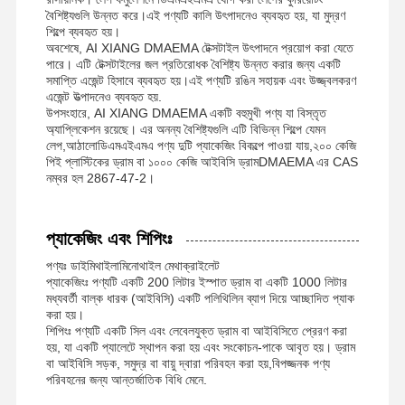
বৈশিষ্ট্যগুলি উন্নত করে।এই পণ্যটি কালি উৎপাদনেও ব্যবহৃত হয়, যা মুদ্রণ
nonionic polyacrylamide
শিল্পে ব্যবহৃত হয়।
অবশেষে, AI XIANG DMAEMA টেক্সটাইল উৎপাদনে প্রয়োগ করা যেতে
যৌগিক সার ধীর মুক্তির প্রতিরক্ষামূলক উপাদান
পারে। এটি টেক্সটাইলের জল প্রতিরোধক বৈশিষ্ট্য উন্নত করার জন্য একটি
সমাপ্তি এজেন্ট হিসাবে ব্যবহৃত হয়।এই পণ্যটি রঙিন সহায়ক এবং উজ্জ্বলকরণ
এজেন্ট উত্পাদনেও ব্যবহৃত হয়.
Cationic polyacrylamide
উপসংহারে, AI XIANG DMAEMA একটি বহুমুখী পণ্য যা বিস্তৃত
অ্যাপ্লিকেশন রয়েছে। এর অনন্য বৈশিষ্ট্যগুলি এটি বিভিন্ন শিল্পে যেমন
জেলিং এজেন্ট ফ্রেকচারিং এসিডিফিকেশন জন্য
লেপ,আঠালোডিএমএইএমএ পণ্য দুটি প্যাকেজিং বিকল্পে পাওয়া যায়,২০০ কেজি
পিই প্লাস্টিকের ড্রাম বা ১০০০ কেজি আইবিসি ড্রামDMAEMA এর CAS
উচ্চ তাপমাত্রা অবসানকারী এজেন্ট
নম্বর হল 2867-47-2।
ডিসলফুরাইজার
প্যাকেজিং এবং শিপিংঃ
পণ্যঃ ডাইমিথাইলামিনোথাইল মেথাক্রাইলেট
প্যাকেজিংঃ পণ্যটি একটি 200 লিটার ইস্পাত ড্রাম বা একটি 1000 লিটার
মধ্যবর্তী বাল্ক ধারক (আইবিসি) একটি পলিথিলিন ব্যাগ দিয়ে আচ্ছাদিত প্যাক
করা হয়।
শিপিংঃ পণ্যটি একটি সিল এবং লেবেলযুক্ত ড্রাম বা আইবিসিতে প্রেরণ করা
হয়, যা একটি প্যালেটে স্থাপন করা হয় এবং সংকোচন-পাকে আবৃত হয়। ড্রাম
বা আইবিসি সড়ক, সমুদ্র বা বায়ু দ্বারা পরিবহন করা হয়,বিপজ্জনক পণ্য
পরিবহনের জন্য আন্তর্জাতিক বিধি মেনে.