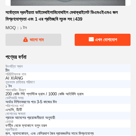
সর্বোত্তম দ্রবণীয়তা ডাইমেথাইলামিনোথাইল মেথাক্রাইলেট ডিএমএইএমএ জল
মিশ্রণযোগ্যতা এবং 1 এর প্রতিচ্ছবি সূচক সহ।439
MOQ：১ টন
ভালো দাম
এখন যোগাযোগ
পণ্যের বর্ণনা
উৎপত্তি স্থল
চীন
পরিচিতিমুলক নাম
AI XIANG
ন্যূনতম চাহিদার পরিমাণ
১ টন
প্যাকেজিং বিবরণ
200 কেজি পিই প্লাস্টিক ড্রাম / 1000 কেজি আইবিসি ড্রাম
ডেলিভারি সময়
অর্ডার নিশ্চিতকরণের পরে 3-5 কাজের দিন
পরিশোধের শর্ত
এল/সি, টি/টি
যোগানের ক্ষমতা
গ্রাহক আদেশের প্রয়োজনীয়তা অনুযায়ী
চেহারা
বর্ণহীন থেকে ফ্যাকাশে হলুদ তরল
দ্রবণীয়তা
জল, অ্যালকোহল, এবং বেশিরভাগ জৈব দ্রাবকগুলির সাথে মিশ্রণযোগ্য