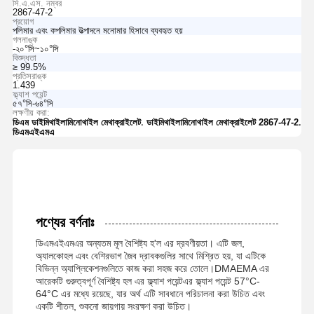
সি.এ.এস. নম্বর
2867-47-2
প্রয়োগ
পলিমার এবং কপলিমার উত্পাদনে মনোমার হিসাবে ব্যবহৃত হয়
গলনাঙ্ক
-২০°সি~১০°সি
বিশুদ্ধতা
≥ 99.5%
প্রতিসরাঙ্ক
1.439
ফ্ল্যাশ পয়েন্ট
৫৭°সি-৬৪°সি
লক্ষণীয় করা:
,
,
ডিএম ডাইমিথাইলামিনোথাইল মেথাক্রাইলেট
ডাইমিথাইলামিনোথাইল মেথাক্রাইলেট 2867-47-2
ডিএমএইএমএ
পণ্যের বর্ণনাঃ
ডিএমএইএমএর অন্যতম মূল বৈশিষ্ট্য হ'ল এর দ্রবণীয়তা। এটি জল,
অ্যালকোহল এবং বেশিরভাগ জৈব দ্রাবকগুলির সাথে মিশ্রিত হয়, যা এটিকে
বিভিন্ন অ্যাপ্লিকেশনগুলিতে কাজ করা সহজ করে তোলে।DMAEMA এর
আরেকটি গুরুত্বপূর্ণ বৈশিষ্ট্য হল এর ফ্ল্যাশ পয়েন্টএর ফ্ল্যাশ পয়েন্ট 57°C-
64°C এর মধ্যে রয়েছে, যার অর্থ এটি সাবধানে পরিচালনা করা উচিত এবং
একটি শীতল, শুকনো জায়গায় সংরক্ষণ করা উচিত।